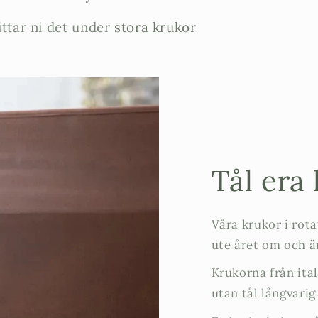
ittar ni det under
stora krukor
Tål era 
Våra krukor i rota
ute året om och 
Krukorna från ital
utan tål långvari