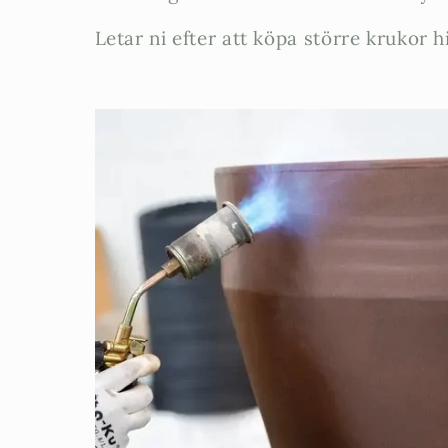
t
Letar ni efter att köpa större krukor h
s
e
r
i
e
: