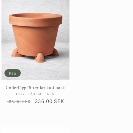
Rea
Underlägg fötter kruka 4 pack
Säljare:
OLIVTRÄDSBUTIKEN
Ordinarie
Försäljningspris
236.00 SEK
295.00 SEK
pris