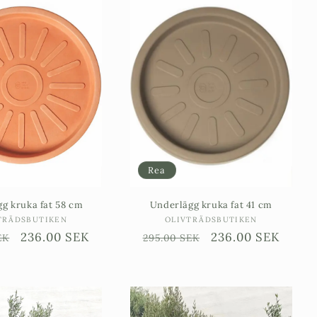
Rea
g kruka fat 58 cm
Underlägg kruka fat 41 cm
Säljare:
Säljare:
TRÄDSBUTIKEN
OLIVTRÄDSBUTIKEN
ie
Försäljningspris
236.00 SEK
Ordinarie
Försäljningspris
236.00 SEK
EK
295.00 SEK
pris