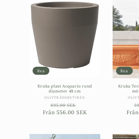
Rea
Rea
Kruka plast Acquario rund
Kruka Ter
diameter 48 cm
mön
Säljare:
OLIVTRÄDSBUTIKEN
OLIV
Ordinarie
Försäljningspris
O
695.00 SEK
39
Från
pris
556.00 SEK
Frå
p