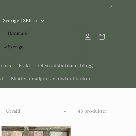
L
Sverige | SEK kr
a
Logga
Danmark
n
Varukorg
in
d
Sverige
/
R
 oss
Frakt
Olivträdsbutikens blogg
e
äd
Bli återförsäljare av olivträd krukor
g
i
o
43 produkter
n