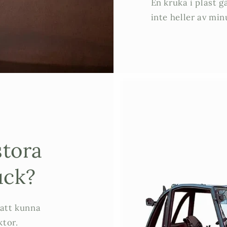
En kruka i plast gå
inte heller av min
stora
uck?
 att kunna
ktor.