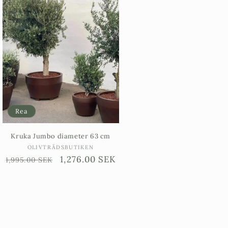
Rea
Kruka Jumbo diameter 63 cm
Säljare:
OLIVTRÄDSBUTIKEN
Ordinarie
Försäljningspris
1,276.00 SEK
1,995.00 SEK
pris