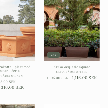
Rea
rakotta - plast med
Kruka Acquario Square
ster - Serie
Säljare:
OLIVTRÄDSBUTIKEN
Säljare:
TRÄDSBUTIKEN
Ordinarie
Försäljningspris
1,116.00 SEK
1,195.00 SEK
rdinarie
Försäljningspris
5.00 SEK
pris
n
ris
316.00 SEK