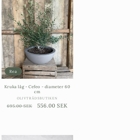
Rea
Kruka låg - Cefeo - diameter 60
cm
Säljare:
OLIVTRÄDSBUTIKEN
Ordinarie
Försäljningspris
556.00 SEK
695.00 SEK
pris