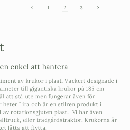
2
1
3
t
men enkel att hantera
timent av krukor i plast. Vackert designade i
diameter till gigantiska krukor på 185 cm
ål att stå ute men fungerar även för
heter Lira och är en stilren produkt i
ad av rotationsgjuten plast. Vi har även
lltruck, eller trädgårdstraktor. Krukorna är
t lätta att flytta.