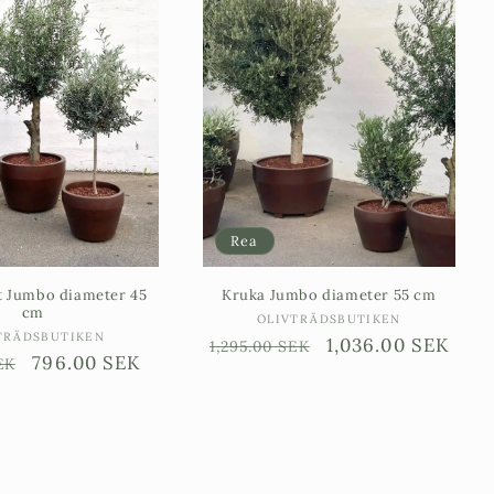
Rea
t Jumbo diameter 45
Kruka Jumbo diameter 55 cm
cm
Säljare:
OLIVTRÄDSBUTIKEN
Säljare:
TRÄDSBUTIKEN
Ordinarie
Försäljningspris
1,036.00 SEK
1,295.00 SEK
ie
Försäljningspris
796.00 SEK
EK
pris