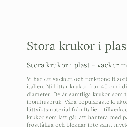
P
Stora krukor i plas
r
Stora krukor i plast - vacker 
o
Vi har ett vackert och funktionellt sor
d
italien. Ni hittar krukor från 40 cm i 
diameter. De är samtliga krukor som t
u
inomhusbruk. Våra populäraste krukor 
lättviktsmaterial från Italien, tillverk
k
krukor som lätt går att hantera med pa
frosttåliga och bleknar inte samt mycke