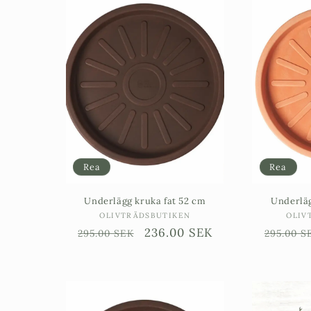
Rea
Rea
Underlägg kruka fat 52 cm
Underläg
Säljare:
OLIVTRÄDSBUTIKEN
OLIV
Ordinarie
Försäljningspris
236.00 SEK
Ordinar
295.00 SEK
295.00 S
pris
pris