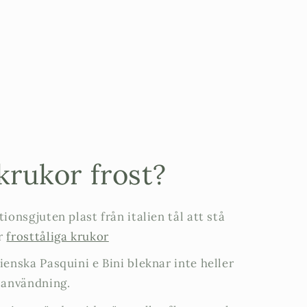
krukor frost?
tionsgjuten plast från italien tål att stå
är
frosttåliga krukor
ienska Pasquini e Bini bleknar inte heller
g användning.