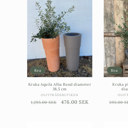
Rea
Rea
Kruka Aquila Alba Rund diameter
Kruka pl
38,5 cm
dia
Säljare:
OLIVTRÄDSBUTIKEN
OLIV
Ordinarie
Försäljningspris
476.00 SEK
Ordinar
1,295.00 SEK
395.00 S
pris
pris