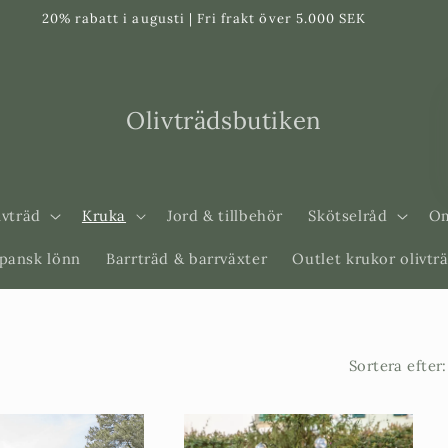
20% rabatt i augusti | Fri frakt över 5.000 SEK
Olivträdsbutiken
ivträd
Kruka
Jord & tillbehör
Skötselråd
Om
apansk lönn
Barrträd & barrväxter
Outlet krukor olivtr
Sortera efter: