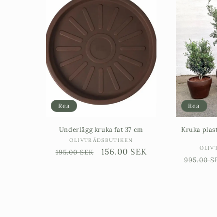
Rea
Rea
Underlägg kruka fat 37 cm
Kruka plas
Säljare:
OLIVTRÄDSBUTIKEN
OLIV
Ordinarie
Försäljningspris
156.00 SEK
195.00 SEK
Ordinar
995.00 S
pris
pris