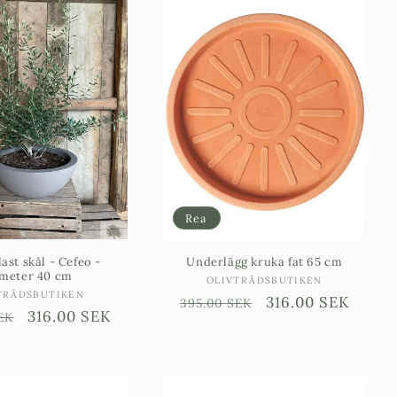
Rea
ast skål - Cefeo -
Underlägg kruka fat 65 cm
meter 40 cm
Säljare:
OLIVTRÄDSBUTIKEN
Säljare:
TRÄDSBUTIKEN
Ordinarie
Försäljningspris
316.00 SEK
395.00 SEK
ie
Försäljningspris
316.00 SEK
EK
pris