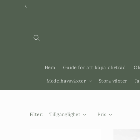
Svenska
Dansk
Hem
Guide för att köpa olivträd
Ol
Medelhavsväxter
Stora växter
J
Filter:
Tillgänglighet
Pris