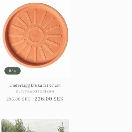
Rea
Underlägg kruka fat 47 cm
Säljare:
OLIVTRÄDSBUTIKEN
Ordinarie
Försäljningspris
236.00 SEK
295.00 SEK
pris