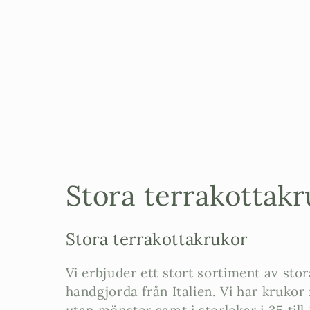
P
Stora terrakottak
r
Stora terrakottakrukor
o
Vi erbjuder ett stort sortiment av sto
handgjorda från Italien. Vi har kruko
d