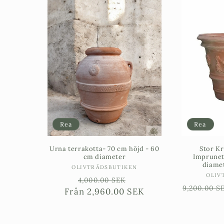
Rea
Rea
Urna terrakotta- 70 cm höjd - 60
Stor Kr
cm diameter
Imprunet
diamet
Säljare:
OLIVTRÄDSBUTIKEN
OLIV
Ordinarie
Försäljningspris
4,000.00 SEK
Ordinari
9,200.00 S
Från
pris
2,960.00 SEK
pris