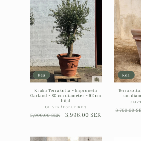
Rea
Rea
Kruka Terrakotta - Impruneta
Terrakotta
Garland - 80 cm diameter - 62 cm
cm diam
höjd
OLIV
Säljare:
OLIVTRÄDSBUTIKEN
Ordinari
3,700.00 S
Ordinarie
Försäljningspris
3,996.00 SEK
5,900.00 SEK
pris
pris