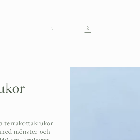
2
1
rukor
ra terrakottakrukor
r med mönster och