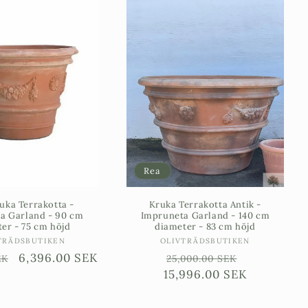
Rea
uka Terrakotta -
Kruka Terrakotta Antik -
a Garland - 90 cm
Impruneta Garland - 140 cm
er - 75 cm höjd
diameter - 83 cm höjd
Säljare:
Säljare:
TRÄDSBUTIKEN
OLIVTRÄDSBUTIKEN
e
Försäljningspris
6,396.00 SEK
Ordinarie
Försäljnin
EK
25,000.00 SEK
15,996.00 SEK
pris