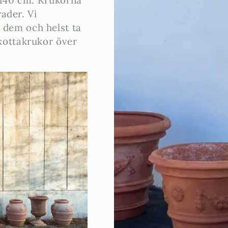
l 140 cm. Krukorna
rader. Vi
 dem och helst ta
akottakrukor över