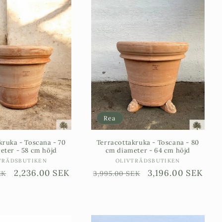
Rea
kruka - Toscana - 70
Terracottakruka - Toscana - 80
eter - 58 cm höjd
cm diameter - 64 cm höjd
Säljare:
Säljare:
TRÄDSBUTIKEN
OLIVTRÄDSBUTIKEN
e
Försäljningspris
2,236.00 SEK
Ordinarie
Försäljningspris
3,196.00 SEK
EK
3,995.00 SEK
pris