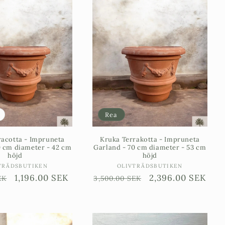
Rea
racotta - Impruneta
Kruka Terrakotta - Impruneta
0 cm diameter - 42 cm
Garland - 70 cm diameter - 53 cm
höjd
höjd
Säljare:
Säljare:
TRÄDSBUTIKEN
OLIVTRÄDSBUTIKEN
e
Försäljningspris
1,196.00 SEK
Ordinarie
Försäljningspris
2,396.00 SEK
EK
3,500.00 SEK
pris