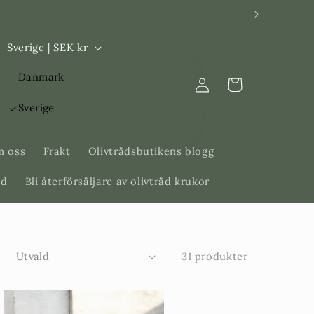
L
Sverige | SEK kr
a
Logga
Danmark
n
Varukorg
in
d
Sverige
/
R
 oss
Frakt
Olivträdsbutikens blogg
e
äd
Bli återförsäljare av olivträd krukor
g
i
o
:
31 produkter
n