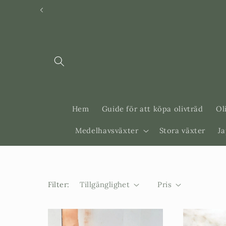
Svenska
Dansk
Hem
Guide för att köpa olivträd
Ol
Medelhavsväxter
Stora växter
J
Filter:
Tillgänglighet
Pris