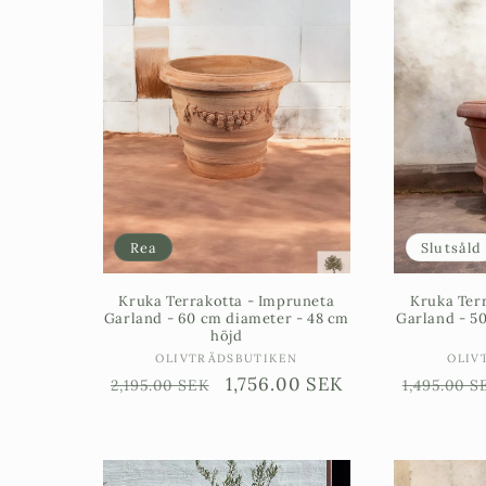
Rea
Slutsåld
Kruka Terrakotta - Impruneta
Kruka Ter
Garland - 60 cm diameter - 48 cm
Garland - 5
höjd
Säljare:
OLIVTRÄDSBUTIKEN
OLIV
Ordinarie
Försäljningspris
1,756.00 SEK
Ordinari
2,195.00 SEK
1,495.00 S
pris
pris