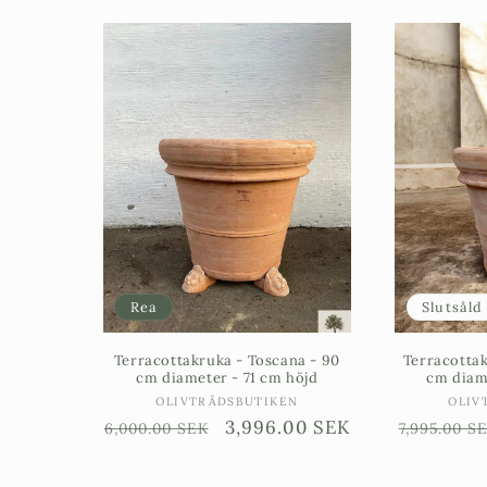
Rea
Slutsåld
Terracottakruka - Toscana - 90
Terracottak
cm diameter - 71 cm höjd
cm diam
Säljare:
OLIVTRÄDSBUTIKEN
OLIV
Ordinarie
Försäljningspris
3,996.00 SEK
Ordinari
6,000.00 SEK
7,995.00 S
pris
pris