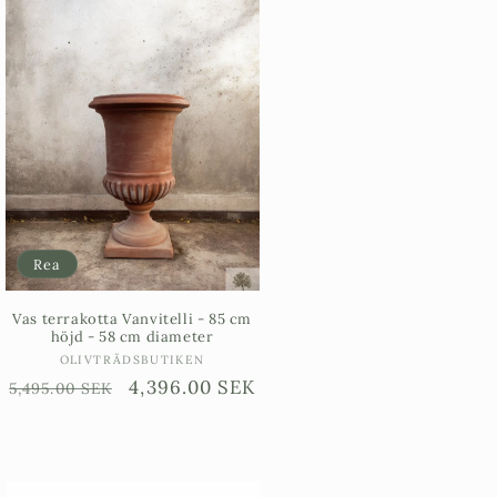
Rea
Vas terrakotta Vanvitelli - 85 cm
höjd - 58 cm diameter
Säljare:
OLIVTRÄDSBUTIKEN
Ordinarie
Försäljningspris
4,396.00 SEK
5,495.00 SEK
pris