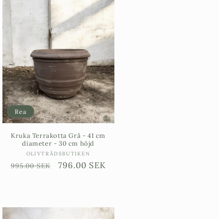
Rea
Kruka Terrakotta Grå - 41 cm
diameter - 30 cm höjd
Säljare:
OLIVTRÄDSBUTIKEN
Ordinarie
Försäljningspris
796.00 SEK
995.00 SEK
pris