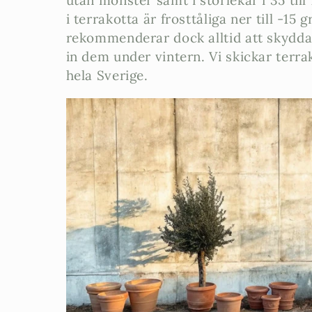
utan mönster samt i storlekar i 35 til
i terrakotta är frosttåliga ner till -15 g
u
rekommenderar dock alltid att skydda
k
in dem under vintern. Vi skickar terr
hela Sverige.
t
s
e
r
i
e