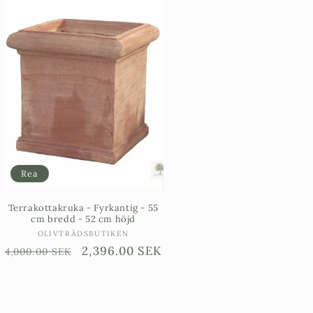
Rea
Terrakottakruka - Fyrkantig - 55
cm bredd - 52 cm höjd
Säljare:
OLIVTRÄDSBUTIKEN
Ordinarie
Försäljningspris
2,396.00 SEK
4,000.00 SEK
gspris
pris