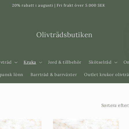
20% rabatt i augusti | Fri frakt över 5.000 SEK
Olivträdsbutiken
ivträd
Kruka
Jord & tillbehör
Skötselråd
Om
apansk lönn
Barrträd & barrväxter
Outlet krukor olivtr
Sortera efter