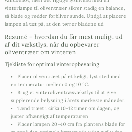
vandbehov, men det rigtige lysniveau med en
vinterlampe til oliventræer sikrer stadig en balance,
så blade og rødder forbliver sunde. Undgå at placere
lampen så tæt på, at den tørrer bladene ud.
Resumé – hvordan du får mest muligt ud
af dit vækstlys, når du opbevarer
oliventræer om vinteren
Tjekliste for optimal vinteropbevaring
Placer oliventræet på et køligt, lyst sted med
en temperatur mellem 0 og 10 °C.
Brug et vinteroliventræsvækstlys til at give
supplerende belysning i årets mørkeste måneder.
Tænd træet i cirka 10-12 timer om dagen, og
juster afhængigt af temperaturen.
Placer lampen 20–40 cm fra plantens blade for
at opnå den optimale lysmængde uden risiko for