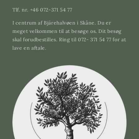
Tlf. nr. +46 072-371 54 77
I centrum af Bjärehalvøen i Skåne. Du er
meget velkommen til at besøge os. Dit besøg
skal forudbestilles. Ring til 072- 371 54 77 for at
lave en aftale.