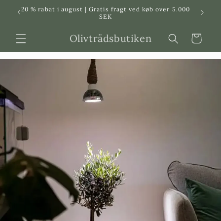
Svenska
Dansk
20 % rabat i august | Gratis fragt ved køb over 5.000
in
SEK
Olivträdsbutiken
Indkøbskurv