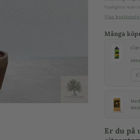
Vanligtvis redo 
Visa butiksinf
Många köper
Citr
159
C
Mede
99.
Er du på 