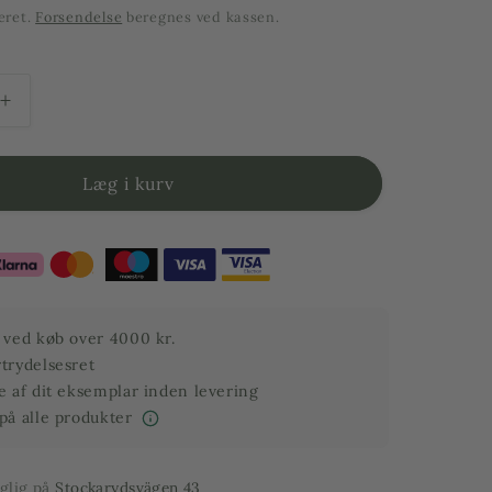
eret.
Forsendelse
beregnes ved kassen.
Forøg
mængden
for
Citrontræ
Læg i kurv
-
10
år
-
190
cm
t ved køb over 4000 kr.
højde
rtrydelsesret
de af dit eksemplar inden levering
 på alle produkter
nglig på
Stockarydsvägen 43