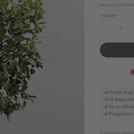
pris
Skatter er inklud
Mængde
Reducer
mængden
for
Citrontræ
-
10
år
-
190
cm
Gratis frag
højde
14 dages fo
Se et bille
Prisgaranti
Hämtning tillgä