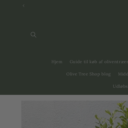
Svenska
Dansk
Hjem
Guide til køb af oliventræe
Olive Tree Shop blog
Midd
Udløbs
Gå til
produktinformation