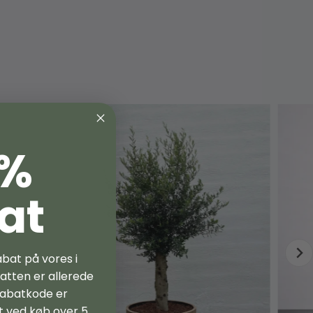
s træ. Vi anbefaler, at du også køber
 %
 10-årige planter anbefaler vi en diameter på
m)
at
jord
og leca-perler
et rigtige UV-lys til
indendørs
aring
abat på vores i
e af vores produkter? Klik på nedenstående
batten er allerede
rabatkode er
t ved køb over 5