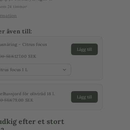
inom 24 timmar
ormation
 även till:
usnäring - Citrus focus
Lägg till
.00 SEK
127.00 SEK
itrus focus 1 L
lhavsjord för olivträd 18 l.
Lägg till
00 SEK
79.00 SEK
udkig efter et stort