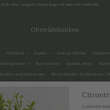
20 % rabat i august | Gratis fragt ved køb over 5.000 SEK
Olivträdsbutiken
r
Oliventræ
krukke
Jord og tilbehør
Plejeinst
elhavsplanter
Store planter
Japansk ahorn
Nåletr
krukker med oliventræer
Bliv forhandler af oliventræer i
Citrontr
Ordinarie
3,500.00 SE