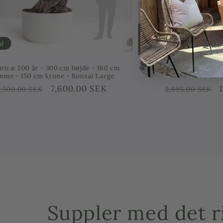
Tilbud
Tilbud
Oliventræ 25 år gammelt plantet i en halv
Olivtræer 8 år 
vintønde - Højde 200 cm
Ordinarie
Försäljningspris
3,596.00 SEK
Ordin
5,495.00 SEK
2,495.
pris
pris
Suppler med det ri