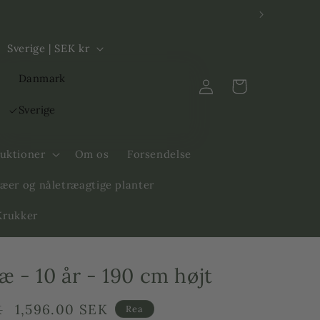
L
Sverige | SEK kr
a
Log
Danmark
n
Indkøbskurv
ind
d
Sverige
/
R
ruktioner
Om os
Forsendelse
e
æer og nåletræagtige planter
g
 Krukker
i
o
n
æ - 10 år - 190 cm højt
Försäljningspris
1,596.00 SEK
K
Rea