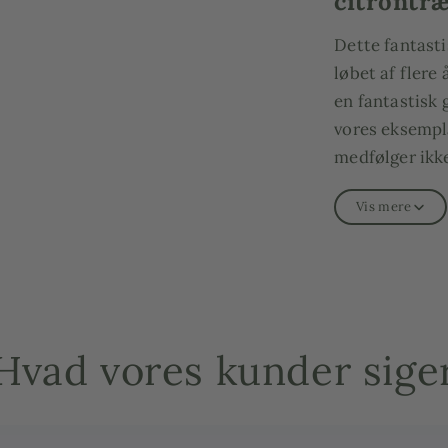
citrontr
Dette fantastis
løbet af flere
en fantastisk 
vores eksempla
medfølger ikk
Citrustræet
Vis mere
Citrustræet
Citrustræet
Hvad vores kunder sige