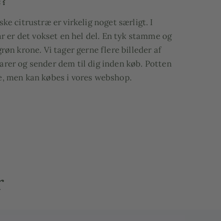
æ?
ke citrustræ er virkelig noget særligt. I
 år er det vokset en hel del. En tyk stamme og
grøn krone. Vi tager gerne flere billeder af
rer og sender dem til dig inden køb. Potten
e, men kan købes i vores webshop.
s højde: ca. 160–190 cm inkl. Krukke
s vægt: ca. 30 kg
s pottestørrelse: ca. 30 L
r