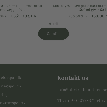
spiral til oliventræer
Plantelampe Winter 15W, 
ie
Försäljningspris
Från
639.00 SEK
Ordinarie
Försäl
399.0
SEK
749.00 SEK
pris
Se alle
Kontakt os
elsespolitik
ringspolitik
info@olivtradsbutiken.s
ring
Tlf. nr. +46 072-371 54 77
ivatlivspolitik