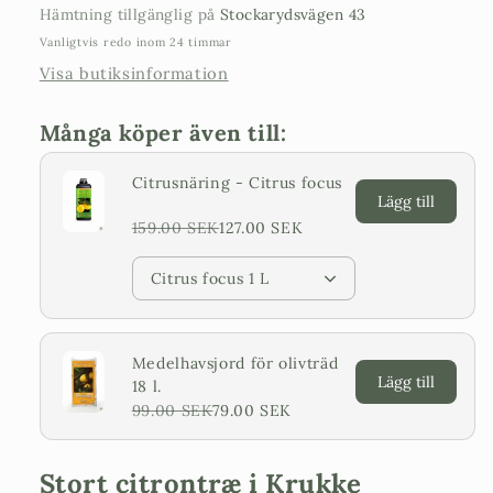
Hämtning tillgänglig på
Stockarydsvägen 43
Vanligtvis redo inom 24 timmar
Visa butiksinformation
Många köper även till:
Citrusnäring - Citrus focus
Lägg till
159.00 SEK
127.00 SEK
Citrus focus 1 L
Medelhavsjord för olivträd
Lägg till
18 l.
99.00 SEK
79.00 SEK
Stort citrontræ i Krukke