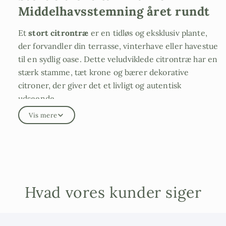
Middelhavsstemning året rundt
Et
stort citrontræ
er en tidløs og eksklusiv plante,
der forvandler din terrasse, vinterhave eller havestue
til en sydlig oase. Dette veludviklede citrontræ har en
stærk stamme, tæt krone og bærer dekorative
citroner, der giver det et livligt og autentisk
udseende.
Vis mere
Citrontræet leveres i Krukke er perfekt til dig, der
leder efter et
stort citrontræ i Krukke
med markant
karakter og høj kvalitet. Det frodige grønne løv
kombineret med de gule frugter gør træet til et
naturligt blikfang.
Hvad vores kunder siger
Potten på billedet er ikke inkluderet; i stedet følger
der en sort Krukke med. Vi ompotter gerne for jer.
Bestil med beplantning og Krukke kontakt os blot.