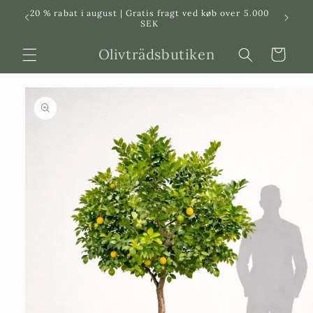
Svenska
Dansk
20 % rabat i august | Gratis fragt ved køb over 5.000
in
SEK
Olivträdsbutiken
Indkøbskurv
 til
roduktinformation