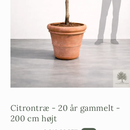
Åbn
mediefilen
1
i
Citrontræ - 20 år gammelt -
et
modalvindue
200 cm højt