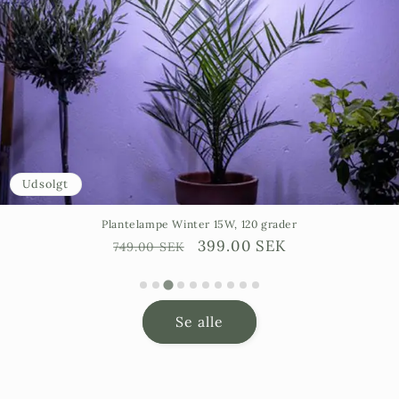
Udsolgt
Plantelampe Winter 15W, 120 grader
Ordinarie
Försäljningspris
399.00 SEK
749.00 SEK
pris
Se alle