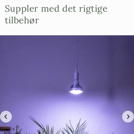
Suppler med det rigtige
Vær opmærksom på, at træet på billedet ikke er præcis det træ, du modtager. Der er tale
tilbehør
om en kategorisering. Hvis du gerne vil vide mere præcist, hvordan træet ser ud, kan du
kontakte os for at få billeder.