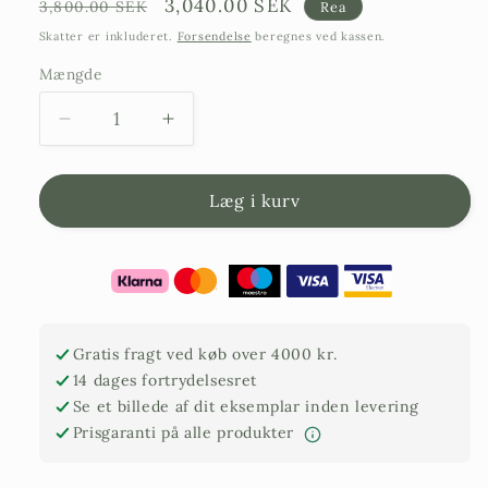
Ordinarie
Försäljningspris
3,040.00 SEK
3,800.00 SEK
Rea
pris
Skatter er inkluderet.
Forsendelse
beregnes ved kassen.
Mængde
Reducer
Forøg
mængden
mængden
for
af
Citrontræ
citrontræ
Læg i kurv
-
-
20
20
år
år
gammelt
gammelt
-
-
200
200
Gratis fragt ved køb over 4000 kr.
cm
cm
14 dages fortrydelsesret
højde
højt
Se et billede af dit eksemplar inden levering
Prisgaranti på alle produkter