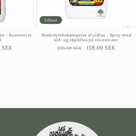
Tilbud
us - Koncentrat
Skadedyrsbekæmpelse af uldlus - Spray mod
l
uld- og skjoldlus på oliventræer
jningspris
0 SEK
Ordinarie
Försäljningspris
159.00 SEK
235.00 SEK
pris