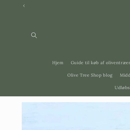
Svenska
Dansk
Hjem
Guide til køb af oliventræe
Olive Tree Shop blog
Midd
Udløbs
Gå til
produktinformation