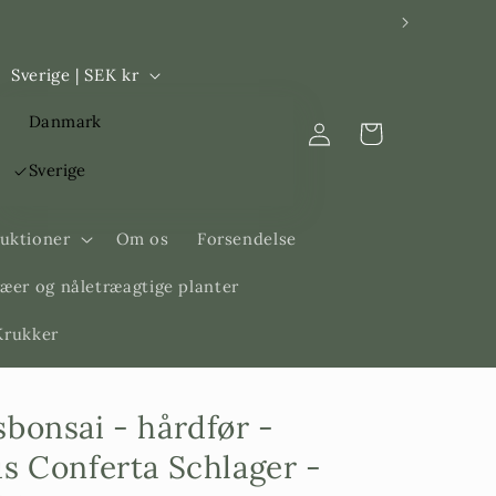
L
Sverige | SEK kr
a
Log
Danmark
n
Indkøbskurv
ind
d
Sverige
/
R
ruktioner
Om os
Forsendelse
e
æer og nåletræagtige planter
g
 Krukker
i
o
n
bonsai - hårdfør -
s Conferta Schlager -