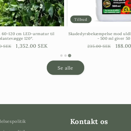
Tilbud
60-120 cm LED-armatur til
Skadedyrsbekæmpelse mod uldl
plantevægge 120°.
- 500 ml giver 50 
arie
Försäljningspris
1,352.00 SEK
Ordinarie
Försäl
188.0
00 SEK
235.00 SEK
pris
Se alle
Kontakt os
elsespolitik