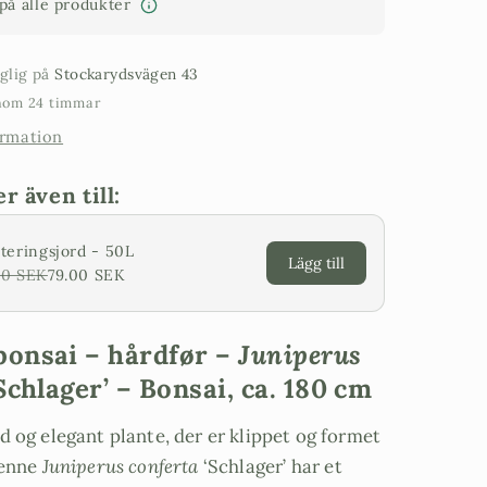
 på alle produkter
cm
nglig på
Stockarydsvägen 43
inom 24 timmar
ormation
 även till:
teringsjord - 50L
Lägg till
00 SEK
79.00 SEK
bonsai – hårdfør –
Juniperus
Schlager’ – Bonsai, ca. 180 cm
d og elegant plante, der er klippet og formet
Denne
Juniperus conferta
‘Schlager’ har et