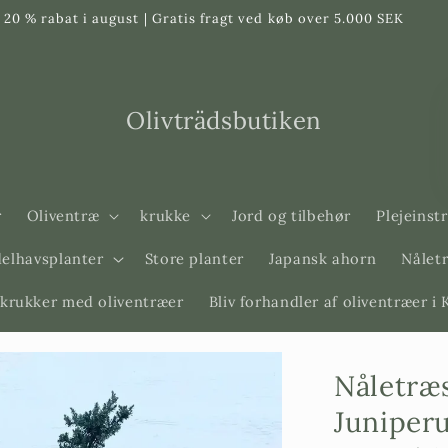
20 % rabat i august | Gratis fragt ved køb over 5.000 SEK
Olivträdsbutiken
r
Oliventræ
krukke
Jord og tilbehør
Plejeinst
elhavsplanter
Store planter
Japansk ahorn
Nåletr
krukker med oliventræer
Bliv forhandler af oliventræer i
Nåletræs
Juniperu