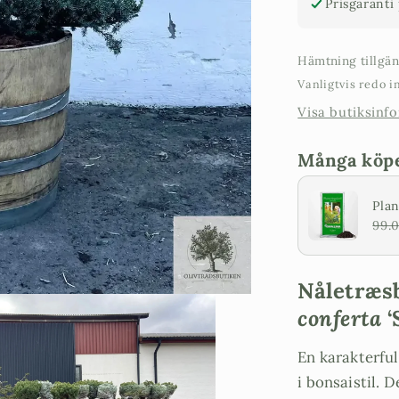
Prisgaranti
cm
Hämtning tillgä
Vanligtvis redo 
Visa butiksinf
Många köper
Plan
99.
Nåletræs
conferta
‘
En karakterful
i bonsaistil. 