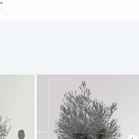
r
er perfekt som solitær i en blomsterbed, en
 en japansk-inspireret have. Den fungerer
de i Krukke bliver et eksklusivt blikfang på
 i entréen. Plant den gerne i en halv
ustik terrakottapotte eller en af vores
enske plastkrukker for at fremhæve dens
naturlige karakter.
æssigt i etableringsfasen
n ved længere tørkeperioder
r sjældent nødvendigt, men der kan
n let formklipning for at bevare og fremhæve
n
erta
‘Schlager’ er det perfekte valg for dig,