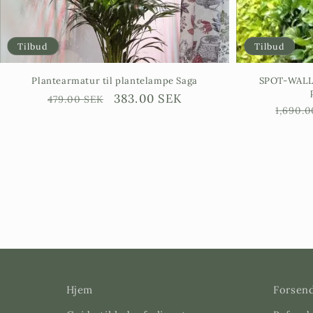
Tilbud
Tilbud
Plantearmatur til plantelampe Saga
SPOT-WALL 
Ordinarie
Försäljningspris
383.00 SEK
479.00 SEK
Ordin
1,690.
pris
pris
Hjem
Forsend