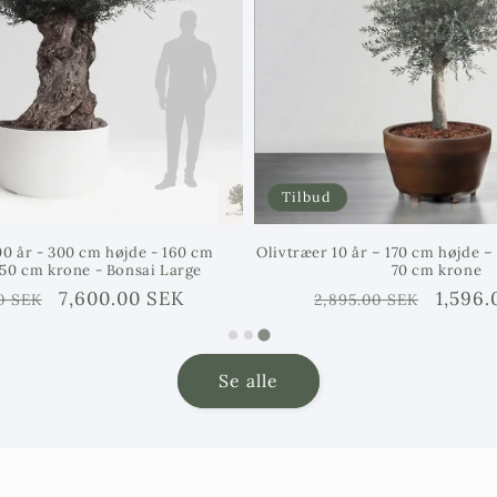
der ønsker en
nåletræ med e
plante, der pa
klassiske have
Tilbud
0 år - 300 cm højde - 160 cm
Olivtræer 10 år – 170 cm højde 
50 cm krone - Bonsai Large
70 cm krone
rie
Försäljningspris
7,600.00 SEK
Ordinarie
Försäl
1,596.
0 SEK
2,895.00 SEK
pris
Se alle