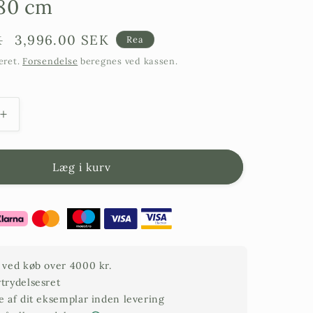
180 cm
Försäljningspris
3,996.00 SEK
K
Rea
eret.
Forsendelse
beregnes ved kassen.
Øg
antallet
af
onsai
nåletræsbonsai
Læg i kurv
–
hårdfør
–
Juniperus
Conferta
Schlager
t ved køb over 4000 kr.
–
rtrydelsesret
Bonsai
de af dit eksemplar inden levering
180