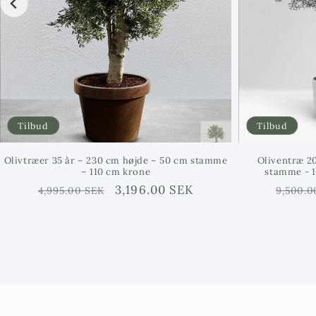
Tilbud
Tilbud
Olivtræer 35 år – 230 cm højde – 50 cm stamme
Oliventræ 20
– 110 cm krone
stamme - 1
Ordinarie
Försäljningspris
3,196.00 SEK
Ordina
4,995.00 SEK
9,500.0
pris
pris