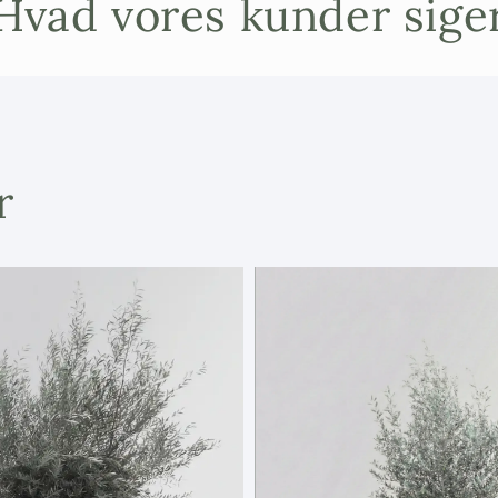
Hvad vores kunder sige
Dværg-en pass
stenhave eller
også fremragen
terrassen eller
vintønde, en r
stilrene itali
r
bonsaiform og 
Pleje
Vand regelm
Derefter ku
Beskæring e
foretages e
bonsaistile
Juniperus conf