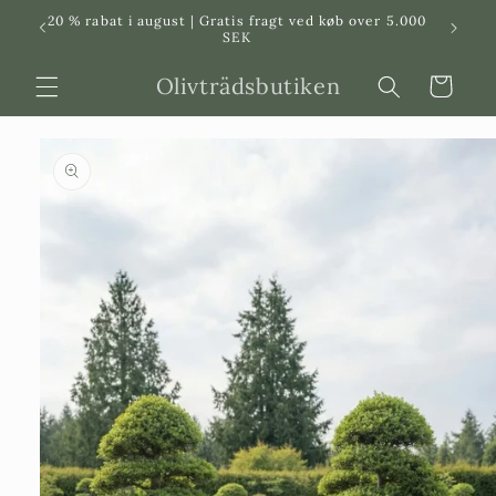
Svenska
Dansk
20 % rabat i august | Gratis fragt ved køb over 5.000
in
SEK
Olivträdsbutiken
Indkøbskurv
 til
roduktinformation