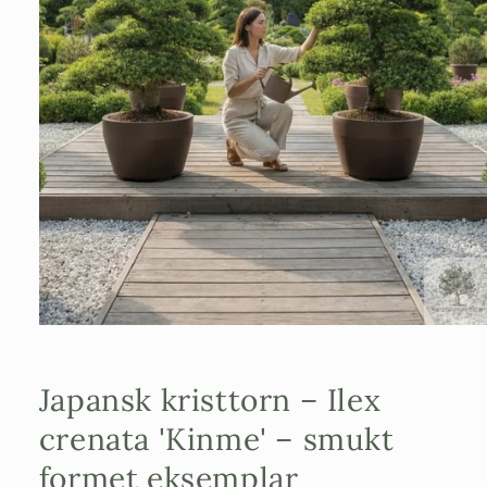
Åbn
mediefilen
1
i
Japansk kristtorn – Ilex
et
modalvindue
crenata 'Kinme' – smukt
formet eksemplar