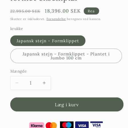
Ordinarie
Försäljningspris
18,396.00 SEK
22,995.00 SEK
Rea
pris
Skatter er inkluderet.
Forsendelse
beregnes ved kassen.
krukke
Japansk stejn - Formklippet
Japansk stejn - Formklippet - Plantet i
Jumbo 100 cm
Mængde
Reducer
Større
antallet
mængde
af
af
japansk
japansk
Læg i kurv
stejnbær
stejn
–
–
Ilex
Ilex