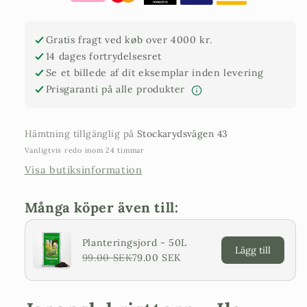
crenata
crenata
‘Kinme’
‘Kinme’
–
–
Gratis fragt ved køb over 4000 kr.
formklippet
formklippet
14 dages fortrydelsesret
prakteksemplar
prakteksemplar
Se et billede af dit eksemplar inden levering
Prisgaranti på alle produkter
Hämtning tillgänglig på
Stockarydsvägen 43
Vanligtvis redo inom 24 timmar
Visa butiksinformation
Många köper även till:
Planteringsjord - 50L
Lägg till
99.00 SEK
79.00 SEK