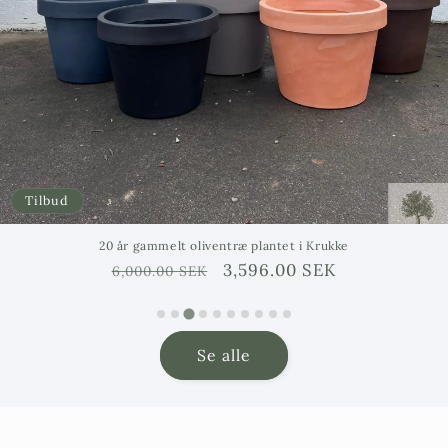
Tilbud
20 år gammelt oliventræ plantet i Krukke
Ordinarie
Försäljningspris
3,596.00 SEK
6,000.00 SEK
pris
Se alle