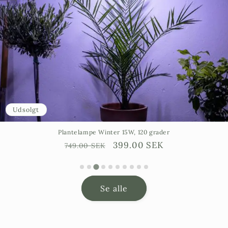
Udsolgt
Plantelampe Winter 15W, 120 grader
Ordinarie
Försäljningspris
399.00 SEK
749.00 SEK
pris
Se alle