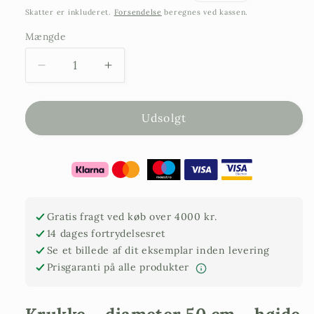
pris
Skatter er inkluderet.
Forsendelse
beregnes ved kassen.
Mængde
Reducer
Øg
antallet
antallet
af
af
Krukke
Krukke
Udsolgt
–
–
Impruneta
Impruneta
Garland
Garland
–
–
50
50
cm
cm
Gratis fragt ved køb over 4000 kr.
i
i
14 dages fortrydelsesret
diameter
diameter
Se et billede af dit eksemplar inden levering
–
–
Prisgaranti på alle produkter
42
42
cm
cm
i
i