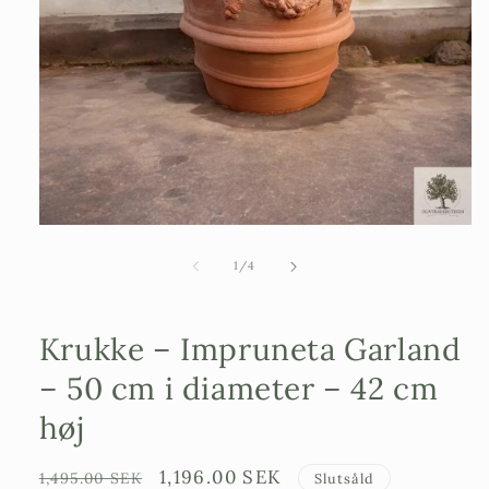
Åbn
mediefilen
1
af
1
/
4
i
et
modalvindue
Krukke – Impruneta Garland
– 50 cm i diameter – 42 cm
høj
Ordinarie
Försäljningspris
1,196.00 SEK
1,495.00 SEK
Slutsåld