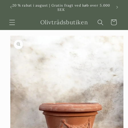
Svenska
Dansk
20 % rabat i august | Gratis fragt ved køb over 5.000
in
SEK
Olivträdsbutiken
Indkøbskurv
 til
roduktinformation