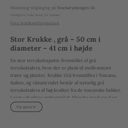
cm
cm
Hämtning tillgänglig på
Stockarydsvägen 43
i
i
Vanligtvis redo inom 24 timmar
højden
højden
Visa butiksinformation
Stor Krukke , grå – 50 cm i
diameter – 41 cm i højde
En stor terrakottapotte fremstillet af grå
terrakottalera, hvor der er plads til mellemstore
træer og planter. Krukke Grå fremstilles i Toscana,
Italien, og råmaterialet består af naturlig grå
terrakottalera af høj kvalitet fra de toscanske bakker.
Leret udvælges omhyggeligt, blandes med vand og
bearbejdes derefter i hånden for at skabe krukkenes
Vis mere
unikke og stilrene form.
Produktet er håndlavet, drejet og støbt i gipsform.