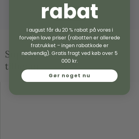
rabat
Se alle
I august får du 20 % rabat på vores i
forvejen lave priser (rabatten er allerede
fratrukket – ingen rabatkode er
Suppler med det rigtige
nødvendig). Gratis fragt ved køb over 5
000 kr.
tilbehør
Gør noget nu