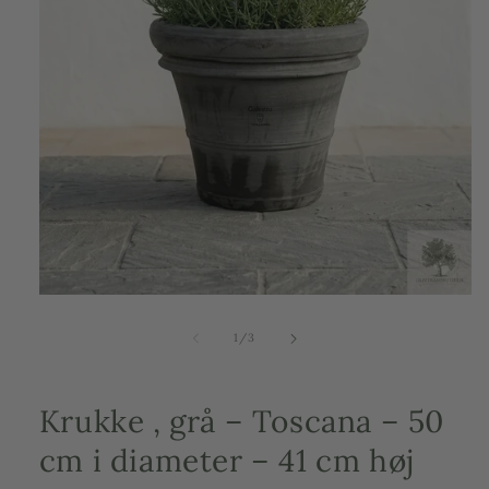
Åbn
mediefilen
1
af
1
/
3
i
et
modalvindue
Krukke , grå – Toscana – 50
cm i diameter – 41 cm høj