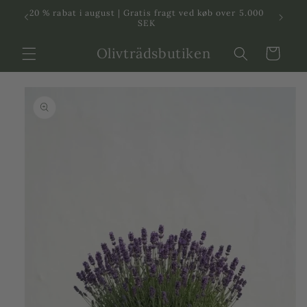
Svenska
Dansk
20 % rabat i august | Gratis fragt ved køb over 5.000
in
SEK
Olivträdsbutiken
Indkøbskurv
 til
roduktinformation