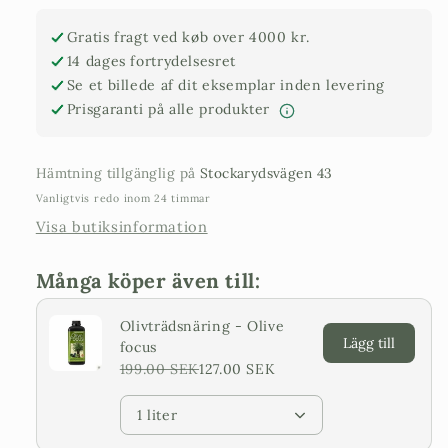
cm
cm
højde
højde
Gratis fragt ved køb over 4000 kr.
-
–
14 dages fortrydelsesret
120
120
Se et billede af dit eksemplar inden levering
cm
cm
Prisgaranti på alle produkter
stamme
stamme
-
–
150
150
Hämtning tillgänglig på
Stockarydsvägen 43
cm
cm
Vanligtvis redo inom 24 timmar
krone
krone
Visa butiksinformation
Många köper även till:
Olivträdsnäring - Olive
Lägg till
focus
199.00 SEK
127.00 SEK
1 liter