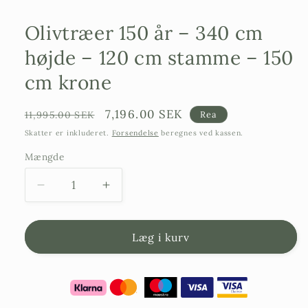
Olivtræer 150 år – 340 cm
højde – 120 cm stamme – 150
cm krone
Ordinarie
Försäljningspris
7,196.00 SEK
11,995.00 SEK
Rea
pris
Skatter er inkluderet.
Forsendelse
beregnes ved kassen.
Mængde
Reducer
Forøg
antallet
antallet
af
af
oliventræer
oliventræer:
Læg i kurv
150
150
år
år
-
–
340
340