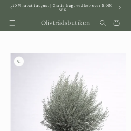
Svenska
Dansk
20 % rabat i august | Gratis fragt ved køb over 5.000
in
SEK
Olivträdsbutiken
Indkøbskurv
 til
roduktinformation