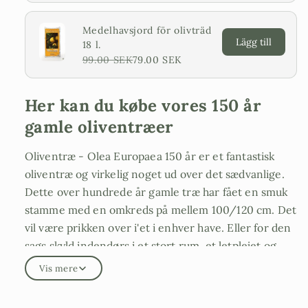
Medelhavsjord för olivträd
Lägg till
18 l.
99.00 SEK
79.00 SEK
Her kan du købe vores 150 år
gamle oliventræer
Oliventræ - Olea Europaea 150 år er et fantastisk
oliventræ og virkelig noget ud over det sædvanlige.
Dette over hundrede år gamle træ har fået en smuk
stamme med en omkreds på mellem 100/120 cm. Det
vil være prikken over i'et i enhver have. Eller for den
sags skyld indendørs i et stort rum. et letplejet og
holdbart oliventræ, der kan tåle -20 grader.
Vis mere
Oliventræet har fået en smuk krone og en stamme på
ca. 120 cm. Vi anbefaler, at du planter træet om i en