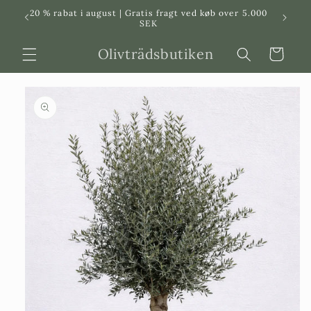
Svenska
Dansk
20 % rabat i august | Gratis fragt ved køb over 5.000
in
SEK
Olivträdsbutiken
Indkøbskurv
 til
roduktinformation