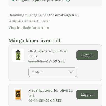
stamme
stamme
-
–
90
90
Hämtning tillgänglig på
Stockarydsvägen 43
cm
cm
Vanligtvis redo inom 24 timmar
krone
krone
Visa butiksinformation
Många köper även till:
Olivträdsnäring - Olive
Lägg till
focus
199.00 SEK
127.00 SEK
1 liter
Medelhavsjord för olivträd
Lägg till
18 l.
99.00 SEK
79.00 SEK