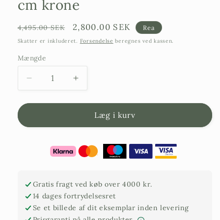
cm krone
Ordinarie
Försäljningspris
2,800.00 SEK
4,495.00 SEK
Rea
pris
Skatter er inkluderet.
Forsendelse
beregnes ved kassen.
Mængde
Reducer
Forøg
antallet
antallet
af
af
oliventræer
oliventræer:
Læg i kurv
30
30
år
år
-
–
230
230
cm
cm
højde
højde
Gratis fragt ved køb over 4000 kr.
-
–
14 dages fortrydelsesret
40
40
Se et billede af dit eksemplar inden levering
cm
cm
Prisgaranti på alle produkter