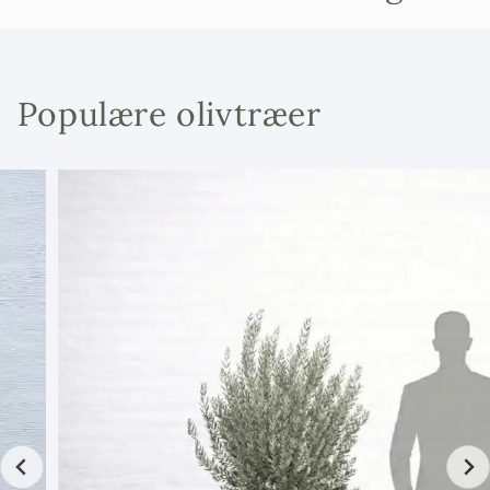
35 cm, den samlede højde inklusive potte er over 230
cm. Vi er eksperter i oliventræer, og hvis du køber et
træ hos os, vil vi hjælpe dig med tips og råd til at passe
træet.
Populære olivtræer
Olivtræets højde: ca. 230 cm inkl. Krukke kan
beskæres)
Vægt af oliventræer: ca. 70 kg
Stammeomkreds på olivtræer: ca.35 cm
Pottestørrelse til oliventræer: ca. 70 L
Tilbehør til oliventræer.
Vi anbefaler, at du også køber:
Krukke omplantning
(til 30-årige planter anbefaler vi en diameter på ca. 60–80 cm)
Oliventræets ernæring, fokus på oliven
Middelhavsjord til oliventræer
og lecakugler
Lampe med det rigtige UV-lys til vinteropbevaring af oliventræer
indendørs (helst 0-