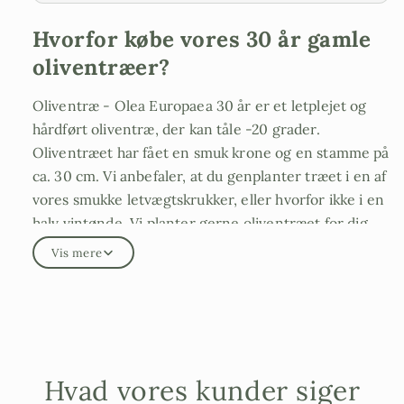
Hvorfor købe vores 30 år gamle
oliventræer?
Oliventræ - Olea Europaea 30 år er et letplejet og
hårdført oliventræ, der kan tåle -20 grader.
Oliventræet har fået en smuk krone og en stamme på
ca. 30 cm. Vi anbefaler, at du genplanter træet i en af
vores smukke letvægtskrukker, eller hvorfor ikke i en
halv vintønde. Vi planter gerne oliventræet for dig
inden levering i en god middelhavsjord og borer
Vis mere
huller i bunden af potten og sender alt klar til dig
med det samme. Hvis du vil have billeder af netop det
oliventræ, du skal have, sender vi det gerne, inden du
får træet. Et stort oliventræ med en masse stamme
og blade, men relativt let at håndtere. Træet er over
Hvad vores kunder siger
30 år gammelt, og stammeomkredsen er mellem 25-