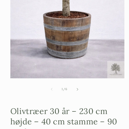
Åbn
mediefilen
1
af
1
/
6
i
et
modalvindue
Olivtræer 30 år – 230 cm
højde – 40 cm stamme – 90