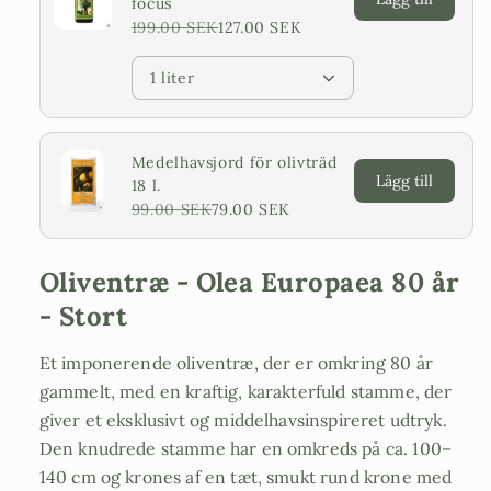
focus
199.00 SEK
127.00 SEK
1 liter
Medelhavsjord för olivträd
Lägg till
18 l.
99.00 SEK
79.00 SEK
Oliventræ - Olea Europaea 80 år
- Stort
Et imponerende oliventræ, der er omkring 80 år
gammelt, med en kraftig, karakterfuld stamme, der
giver et eksklusivt og middelhavsinspireret udtryk.
Den knudrede stamme har en omkreds på ca. 100–
140 cm og krones af en tæt, smukt rund krone med