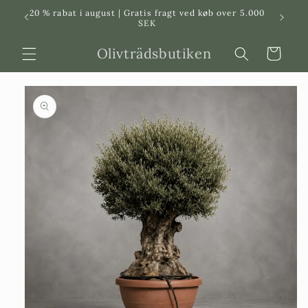
Svenska
Dansk
20 % rabat i august | Gratis fragt ved køb over 5.000
in
SEK
Olivträdsbutiken
Indkøbskurv
 til
roduktinformation