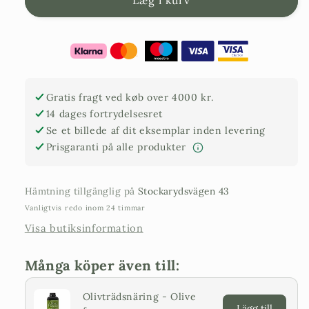
Læg i kurv
-
-
Olea
Olea
Europaea
Europaea
80
80
år
år
-
-
Gratis fragt ved køb over 4000 kr.
Stor
Large
14 dages fortrydelsesret
Se et billede af dit eksemplar inden levering
Prisgaranti på alle produkter
Hämtning tillgänglig på
Stockarydsvägen 43
Vanligtvis redo inom 24 timmar
Visa butiksinformation
Många köper även till:
Olivträdsnäring - Olive
Lägg till