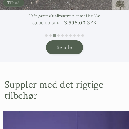
Tilbud
20 år gammelt oliventræ plantet i Krukke
Ordinarie
Försäljningspris
3,596.00 SEK
6,000.00 SEK
pris
Se alle
Suppler med det rigtige
tilbehør