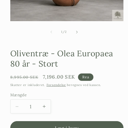
Åbn
mediefilen
1
af
1
/
2
i
et
modalvindue
Oliventræ - Olea Europaea
80 år - Stort
Ordinarie
Försäljningspris
7,196.00 SEK
8,995.00 SEK
Rea
pris
Skatter er inkluderet.
Forsendelse
beregnes ved kassen.
Mængde
Reducer
Forøg
mængden
mængden
for
af
Oliventræer
oliventræer