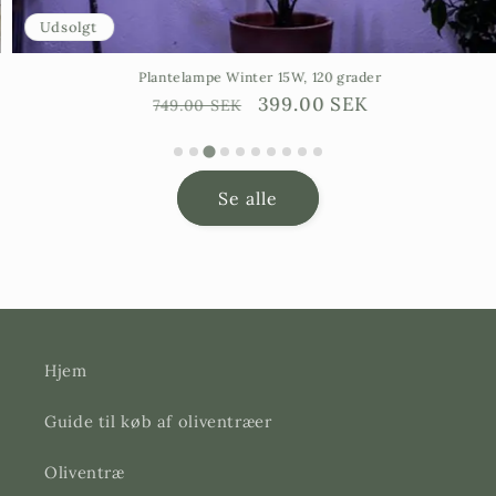
Udsolgt
Plantelampe Winter 15W, 120 grader
Ordinarie
Försäljningspris
399.00 SEK
749.00 SEK
pris
Se alle
Hjem
Guide til køb af oliventræer
Oliventræ