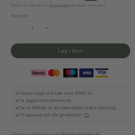
pris
Skatter er inkluderet.
Forsendelse
beregnes ved kassen.
Mængde
Reducer
Forøg
mængden
mængden
for
for
Oliventræer
Oliventræer
Læg i kurv
pon
pon
pon
pon
30
30
år
år
-
-
180
180
Gratis fragt ved køb over 4000 kr.
cm
cm
14 dages fortrydelsesret
højde
højde
Se et billede af dit eksemplar inden levering
-
-
Prisgaranti på alle produkter
3-
3-
5
5
skårne
skårne
Hämtning tillgänglig på
Stockarydsvägen 43