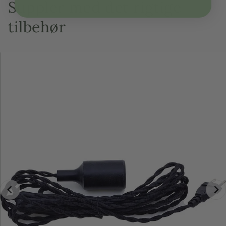
Suppler med det rigtige
tilbehør
Vil du se flere af vores produkter? Klik på
nedenstående links:
Køb store oliventræer
Køb store krukker