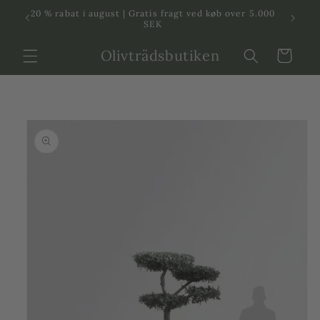
Svenska
Dansk
20 % rabat i august | Gratis fragt ved køb over 5.000
in
SEK
Olivträdsbutiken
Indkøbskurv
 til
roduktinformation