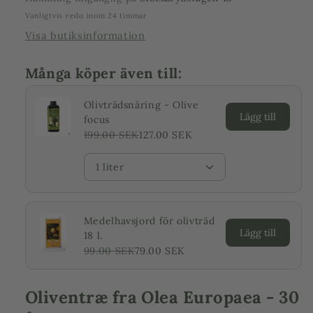
skyer
skyer
Vanligtvis redo inom 24 timmar
Visa butiksinformation
Många köper även till:
Olivträdsnäring - Olive
Lägg till
focus
199.00 SEK
127.00 SEK
1 liter
Medelhavsjord för olivträd
Lägg till
18 l.
99.00 SEK
79.00 SEK
Oliventræ fra Olea Europaea - 30