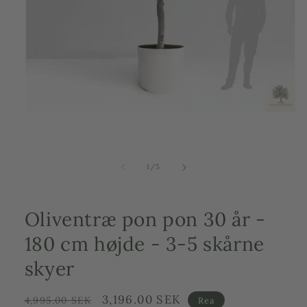
Åbn
mediefilen
1
i
et
af
1
/
5
modalvindue
Oliventræ pon pon 30 år -
180 cm højde - 3-5 skårne
skyer
Ordinarie
Försäljningspris
3,196.00 SEK
4,995.00 SEK
Rea