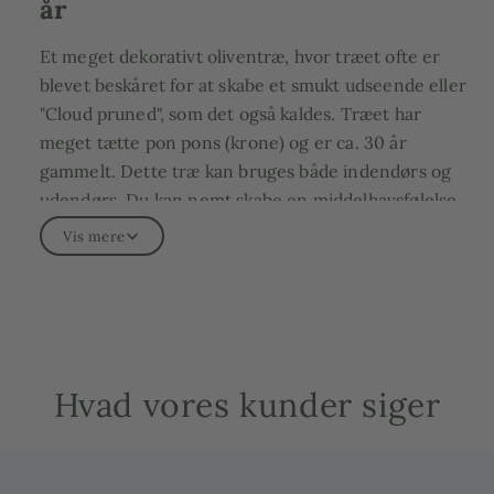
år
Et meget dekorativt oliventræ, hvor træet ofte er
blevet
beskåret
for at skabe et smukt
udseende eller
"Cloud pruned", som det også kaldes. Træet har
meget tætte pon pons (krone) og er ca. 30 år
gammelt.
Dette træ kan bruges både indendørs og
udendørs. Du kan nemt skabe en middelhavsfølelse
på din altan, terrasse eller i dit hjem. Da alle Pon Pon
Vis mere
oliventræer er unikke, sender vi dig gerne flere
billeder af vores forskellige eksemplarer, så du ved,
hvilket træ du får med hjem. Vi er eksperter i
oliventræer, og hvis du køber et træ hos os, hjælper vi
dig med tips og råd til at passe træet. Vi planter
Hvad vores kunder siger
gerne oliventræet for dig inden levering i en god
middelhavsjord og borer huller i bunden af potten og
sender alt klar til dig med det samme.