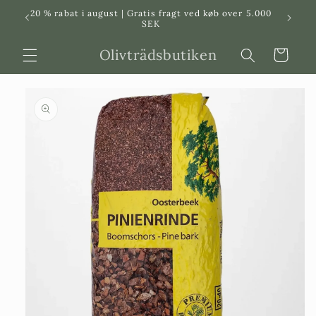
Svenska
Dansk
20 % rabat i august | Gratis fragt ved køb over 5.000
in
SEK
Olivträdsbutiken
Indkøbskurv
 til
roduktinformation