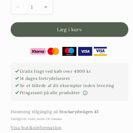
Reducer
Forøg
mængden
mængden
af
af
Emmaljunga
Emmaljunga-
Læg i kurv
60L
fyrrebark
fyrrebark
60
l
Gratis fragt ved køb over 4000 kr.
14 dages fortrydelsesret
Se et billede af dit eksemplar inden levering
Prisgaranti på alle produkter
Hämtning tillgänglig på
Stockarydsvägen 43
Vanligtvis redo inom 24 timmar
Visa butiksinformation