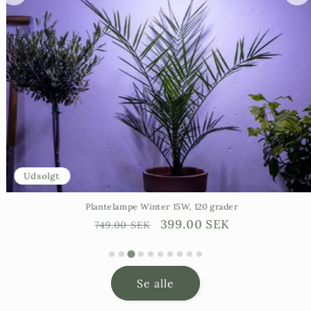
Udsolgt
Plantelampe Winter 15W, 120 grader
Ordinarie
Försäljningspris
399.00 SEK
749.00 SEK
pris
Se alle