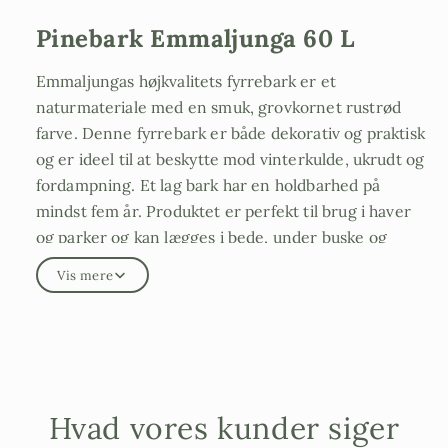
Pinebark Emmaljunga 60 L
Emmaljungas højkvalitets fyrrebark er et
naturmateriale med en smuk, grovkornet rustrød
farve. Denne fyrrebark er både dekorativ og praktisk
og er ideel til at beskytte mod vinterkulde, ukrudt og
fordampning. Et lag bark har en holdbarhed på
mindst fem år. Produktet er perfekt til brug i haver
og parker og kan lægges i bede, under buske og
træer, omkring blomster og i Krukker.
Vis mere
Fyrrebark får det bedste frem i dine planter og
haverum. Den dekorative effekt forstærkes af den
naturlige duft fra denne fyrretræsart, som kommer
fra Portugal.
Karakteristika:
Hvad vores kunder siger