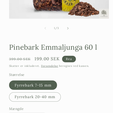
Åbn
mediefilen
1
af
1
/
3
i
et
modalvindue
Pinebark Emmaljunga 60 l
Ordinarie
Försäljningspris
199.00 SEK
399.00 SEK
Rea
pris
Skatter er inkluderet.
Forsendelse
beregnes ved kassen.
Størrelse
Fyrrebark 7-15 mm
Fyrrebark 20-40 mm
Mængde