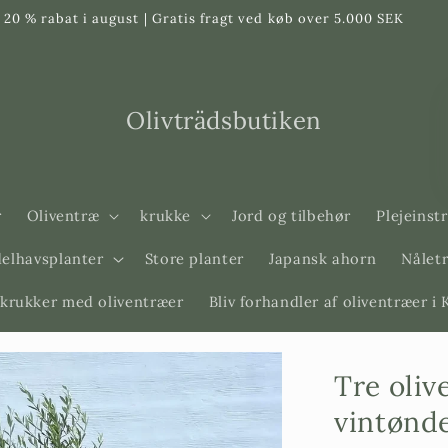
20 % rabat i august | Gratis fragt ved køb over 5.000 SEK
Olivträdsbutiken
r
Oliventræ
krukke
Jord og tilbehør
Plejeinst
elhavsplanter
Store planter
Japansk ahorn
Nåletr
krukker med oliventræer
Bliv forhandler af oliventræer i
Tre oliv
vintønd