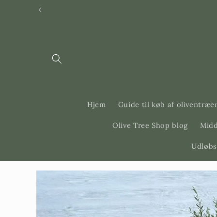
Svenska
Dansk
Hjem
Guide til køb af oliventræe
Olive Tree Shop blog
Midd
Udløbs
Gå til
produktinformation