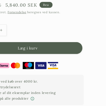
Försäljningspris
5,840.00 SEK
K
Rea
eret.
Forsendelse
beregnes ved kassen.
Forøg
mængden
for
Tre
Læg i kurv
r
oliventræer
plantet
i
halve
vintønder
t ved køb over 4000 kr.
rtrydelsesret
de af dit eksemplar inden levering
 på alle produkter