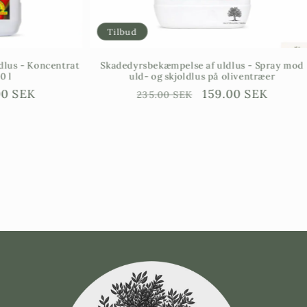
Tilbud
us - Koncentrat
Skadedyrsbekæmpelse af uldlus - Spray mod
l
uld- og skjoldlus på oliventræer
jningspris
0 SEK
Ordinarie
Försäljningspris
159.00 SEK
235.00 SEK
pris
e