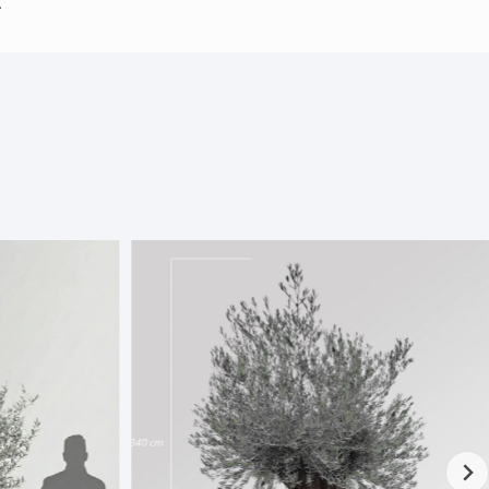
is du får små hvide kugler på oliventræets
 grundigt af udendørs, og brug derefter
regelmæssigt, indtil du er sluppet af med
e af vores produkter? Klik på nedenstående
ventræer
ore krukker