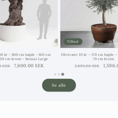
Tilbud
Ti
Bemærk venligs
træ, du modta
0 cm
Olivtræer 10 år – 170 cm højde – 25 cm stamme –
forskelle. Hv
rge
70 cm krone
pris
K
Ordinarie
Försäljningspris
1,596.00 SEK
træet ser ud, 
2,895.00 SEK
pris
"unikke oliven
Se alle