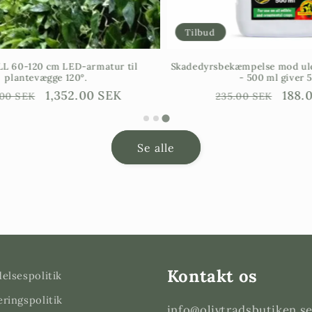
Tilbud
60-120 cm LED-armatur til
Skadedyrsbekæmpelse mod uldl
plantevægge 120°.
- 500 ml giver 50 
arie
Försäljningspris
1,352.00 SEK
Ordinarie
Försäl
188.0
00 SEK
235.00 SEK
pris
Se alle
Kontakt os
elsespolitik
ringspolitik
info@olivtradsbutiken.s