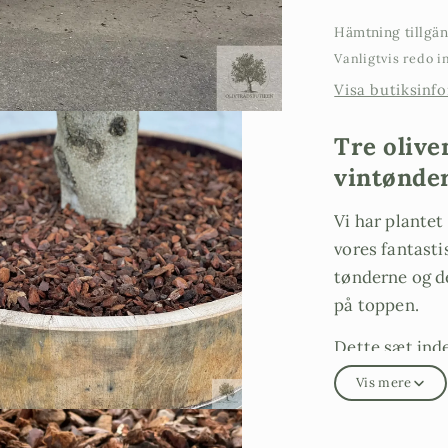
Hämtning tillgä
Vanligtvis redo 
Visa butiksinf
Tre olive
vintønde
Vi har plantet 
vores fantasti
tønderne og d
på toppen.
Dette sæt ind
Vis mere
Et 25 år ga
egetræsvin
n
En olivenbu