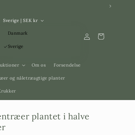
L
Sverige | SEK kr
a
Log
Danmark
n
Indkøbskurv
ind
d
Sverige
/
R
ruktioner
Om os
Forsendelse
e
æer og nåletræagtige planter
g
 Krukker
i
o
n
entræer plantet i halve
er