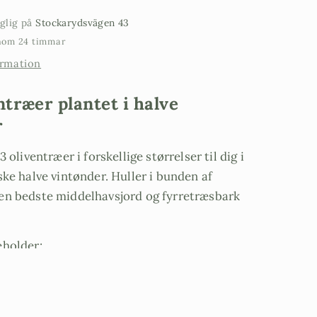
nglig på
Stockarydsvägen 43
inom 24 timmar
ormation
ntræer plantet i halve
r
3 oliventræer i forskellige størrelser til dig i
ske halve vintønder. Huller i bunden af
en bedste middelhavsjord og fyrretræsbark
eholder:
mmelt træ plantet i 70 cm halvt
fad
sk plantet i et halvt Mackmyra whisky-fad