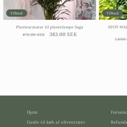
Tilbud
Tilbud
Plantearmatur til plantelampe Saga
SPOT-WALL 
Ordinarie
Försäljningspris
383.00 SEK
479.00 SEK
Ordin
1,690.
pris
pris
Hjem
Forsend
Guide til køb af oliventræer
Refunde