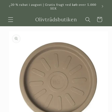
Svenska
Dansk
20 % rabat i august | Gratis fragt ved køb over 5.000
in
SEK
Olivträdsbutiken
Indkøbskurv
 til
roduktinformation