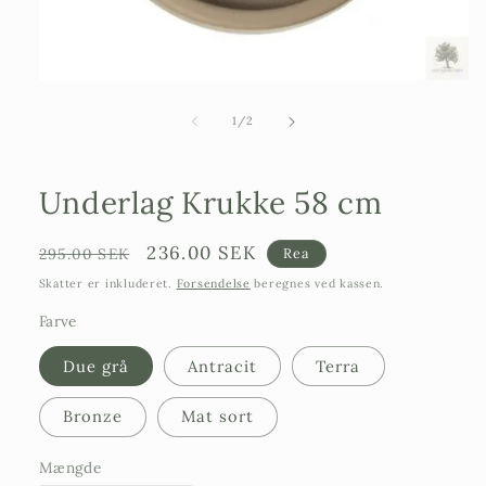
Åbn
mediefilen
1
af
1
/
2
i
et
modalvindue
Underlag Krukke 58 cm
Ordinarie
Försäljningspris
236.00 SEK
295.00 SEK
Rea
pris
Skatter er inkluderet.
Forsendelse
beregnes ved kassen.
Farve
Due grå
Antracit
Terra
Bronze
Mat sort
Mængde