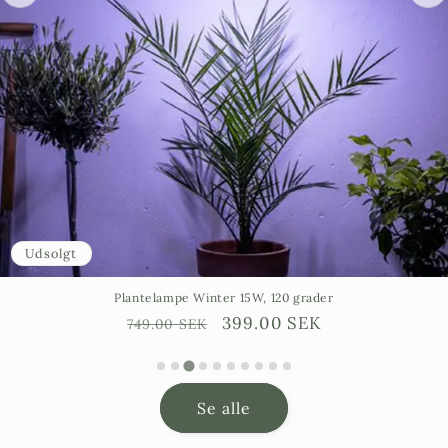
Udsolgt
Plantelampe Winter 15W, 120 grader
Ordinarie
Försäljningspris
399.00 SEK
749.00 SEK
pris
Se alle