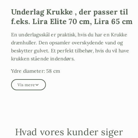
Underlag Krukke , der passer til
f.eks. Lira Elite 70 cm, Lira 65 cm
En underlagsskål er praktisk, hvis du har en Krukke
drænhuller. Den opsamler overskydende vand og
beskytter gulvet. Et perfekt tilbehør, hvis du vil have
krukken stående indendørs.
Ydre diameter: 58 cm
Indvendig diameter: 53,5 cm
Vis mere
SIL58
Hvad vores kunder siger