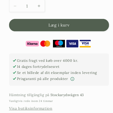
Reducer
Forøg
mængden
mængden
af
af
underlag
underlag
Læg i kurv
til
Krukke
Krukke
58
58
cm
cm
Gratis fragt ved køb over 4000 kr.
14 dages fortrydelsesret
Se et billede af dit eksemplar inden levering
Prisgaranti på alle produkter
Hämtning tillgänglig på
Stockarydsvägen 43
Vanligtvis redo inom 24 timmar
Visa butiksinformation