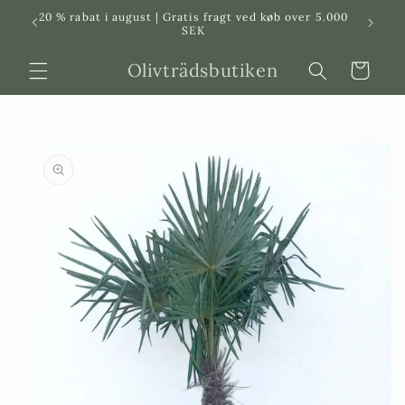
Svenska
Dansk
20 % rabat i august | Gratis fragt ved køb over 5.000
in
SEK
Olivträdsbutiken
Indkøbskurv
 til
roduktinformation