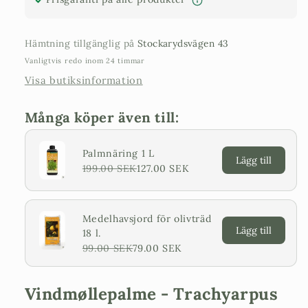
Hämtning tillgänglig på
Stockarydsvägen 43
Vanligtvis redo inom 24 timmar
Visa butiksinformation
Många köper även till:
Palmnäring 1 L
Lägg till
199.00 SEK
127.00 SEK
Medelhavsjord för olivträd
Lägg till
18 l.
99.00 SEK
79.00 SEK
Vindmøllepalme - Trachyarpus