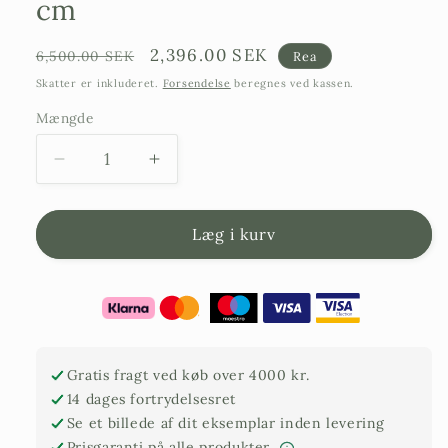
cm
Ordinarie
Försäljningspris
2,396.00 SEK
6,500.00 SEK
Rea
pris
Skatter er inkluderet.
Forsendelse
beregnes ved kassen.
Mængde
Reducer
Forøg
mængden
mængden
for
af
vindmøllepalme
vindmøllepalme
Læg i kurv
-
-
Trachyarpus
Trachyarpus
Fortunei
Fortunei
-
-
210
210
cm
cm
Gratis fragt ved køb over 4000 kr.
14 dages fortrydelsesret
Se et billede af dit eksemplar inden levering
Prisgaranti på alle produkter