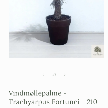
Åbn
mediefilen
1
i
et
af
1
/
3
modalvindue
Vindmøllepalme -
Trachyarpus Fortunei - 210