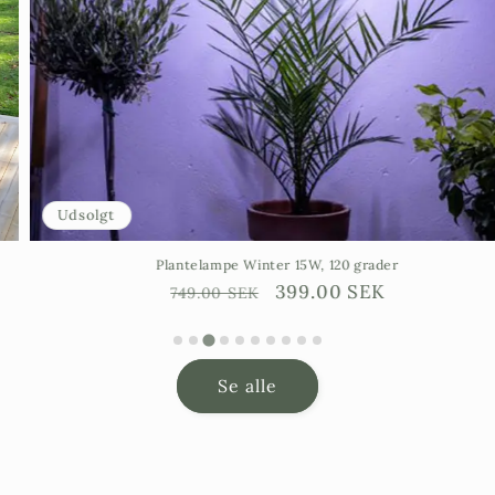
Udsolgt
Plantelampe Winter 15W, 120 grader
Ordinarie
Försäljningspris
399.00 SEK
749.00 SEK
pris
…
Se alle