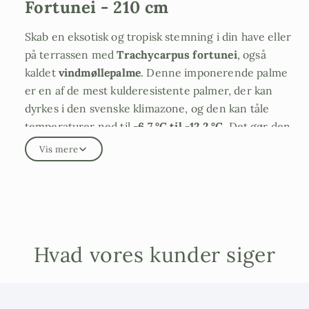
Fortunei - 210 cm
Skab en eksotisk og tropisk stemning i din have eller
på terrassen med
Trachycarpus fortunei
, også
kaldet
vindmøllepalme
. Denne imponerende palme
er en af de mest kulderesistente palmer, der kan
dyrkes i den svenske klimazone, og den kan tåle
temperaturer ned til
-6,7 °C til -12,2 °C.
Det gør den
perfekt til dem, der gerne vil have et stænk af tropisk
Vis mere
skønhed, selv i et nordisk klima.
–
eksotisk og hårdfør året rundt
Vindmøllepalmen
er stedsegrøn og bevarer sit dekorative løv hele året.
De store, solfjerformede blade giver et dejligt,
Hvad vores kunder siger
frodigt udtryk, og om sommeren kan palmen endda
overraske med små, gule blomster. Den trives både
som
solitærplante i haven
og som
prydplante i