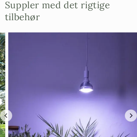
Suppler med det rigtige
tilbehør
Bemærk venligst, at træet på billedet ikke er præcis
det træ, du modtager, da alle træerne af denne sort
har små forskelle. Hvis du gerne vil vide mere om
præcis hvordan træet ser ud, bedes du kontakte os
for billeder eller se: "unikke oliventræer" for træer
som er 1 ud af 1.