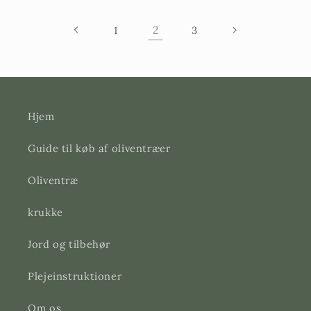
2
1
3
Hjem
Guide til køb af oliventræer
Oliventræ
krukke
Jord og tilbehør
Plejeinstruktioner
Om os