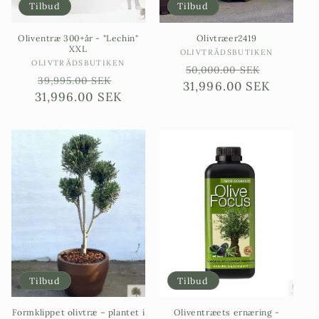
Tilbud
Tilbud
Oliventræ 300+år - "Lechin"
Olivtræer2419
XXL
Sælgere:
OLIVTRÄDSBUTIKEN
Sælgere:
OLIVTRÄDSBUTIKEN
Ordinarie
Försäljn
50,000.00 SEK
Ordinarie
Försäljningspris
39,995.00 SEK
31,996.00 SEK
pris
31,996.00 SEK
pris
Tilbud
Tilbud
Formklippet olivtræ – plantet i
Oliventræets ernæring -