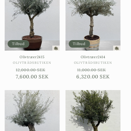
Tilbud
Tilbud
Olivtræer2415
Olivtræer2414
Sælgere:
Sælgere:
OLIVTRÄDSBUTIKEN
OLIVTRÄDSBUTIKEN
Ordinarie
Försäljningspris
Ordinarie
Försäljn
12,000.00 SEK
11,000.00 SEK
7,600.00 SEK
pris
6,320.00 SEK
pris