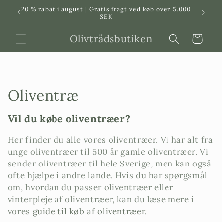
Svenska
Dansk
20 % rabat i august | Gratis fragt ved køb over 5.000
in
SEK
Olivträdsbutiken
Indkøbskurv
P
Oliventræ
r
Vil du købe oliventræer?
o
Her finder du alle vores oliventræer. Vi har alt fra
d
unge oliventræer til 500 år gamle oliventræer. Vi
sender oliventræer til hele Sverige, men kan også
u
ofte hjælpe i andre lande. Hvis du har spørgsmål
k
om, hvordan du passer oliventræer eller
vinterpleje af oliventræer, kan du læse mere i
t
vores
guide til køb
af
oliventræer.