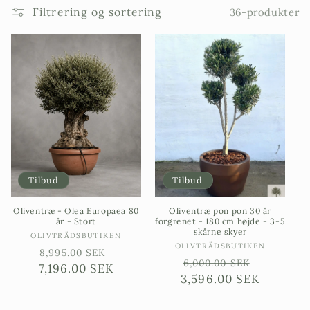
Filtrering og sortering
36-produkter
Tilbud
Tilbud
Oliventræ - Olea Europaea 80
Oliventræ pon pon 30 år
år - Stort
forgrenet - 180 cm højde - 3-5
skårne skyer
Sælgere:
OLIVTRÄDSBUTIKEN
Sælgere:
OLIVTRÄDSBUTIKEN
Ordinarie
Försäljningspris
8,995.00 SEK
Ordinarie
Försäljn
6,000.00 SEK
7,196.00 SEK
pris
3,596.00 SEK
pris