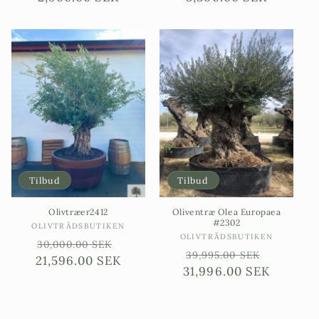
Tilbud
Tilbud
Olivtræer2412
Oliventræ Olea Europaea
#2302
Sælgere:
OLIVTRÄDSBUTIKEN
Sælgere:
OLIVTRÄDSBUTIKEN
Ordinarie
Försäljningspris
30,000.00 SEK
Ordinarie
Försäljn
39,995.00 SEK
21,596.00 SEK
pris
31,996.00 SEK
pris