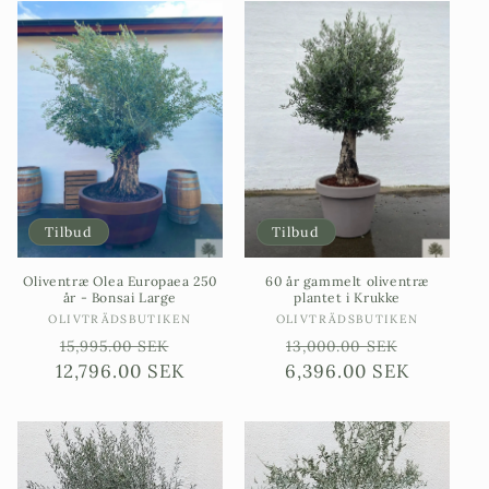
Tilbud
Tilbud
Oliventræ Olea Europaea 250
60 år gammelt oliventræ
år - Bonsai Large
plantet i Krukke
Sælgere:
Sælgere:
OLIVTRÄDSBUTIKEN
OLIVTRÄDSBUTIKEN
Ordinarie
Försäljningspris
Ordinarie
Försäljn
15,995.00 SEK
13,000.00 SEK
12,796.00 SEK
pris
6,396.00 SEK
pris