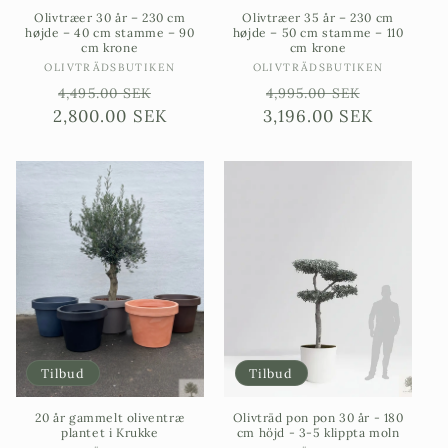
Olivtræer 30 år – 230 cm
Olivtræer 35 år – 230 cm
højde – 40 cm stamme – 90
højde – 50 cm stamme – 110
cm krone
cm krone
Sælgere:
Sælgere:
OLIVTRÄDSBUTIKEN
OLIVTRÄDSBUTIKEN
Ordinarie
Försäljningspris
Ordinarie
Försäljn
4,495.00 SEK
4,995.00 SEK
2,800.00 SEK
pris
3,196.00 SEK
pris
Tilbud
Tilbud
20 år gammelt oliventræ
Olivträd pon pon 30 år - 180
plantet i Krukke
cm höjd - 3-5 klippta moln