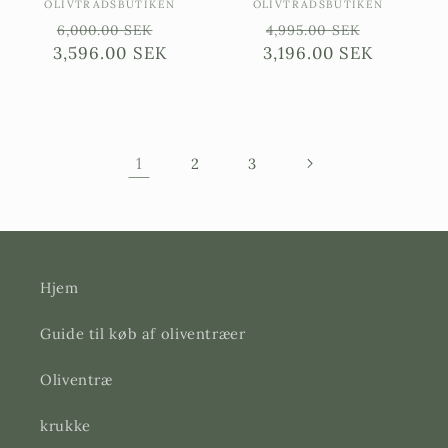
Sælgere:
Sælgere:
OLIVTRÄDSBUTIKEN
OLIVTRÄDSBUTIKEN
Ordinarie
Försäljningspris
Ordinarie
Försäljn
6,000.00 SEK
4,995.00 SEK
3,596.00 SEK
pris
3,196.00 SEK
pris
1
2
3
Hjem
Guide til køb af oliventræer
Oliventræ
krukke