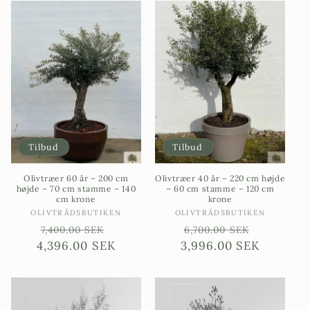
Tilbud
Tilbud
Olivtræer 60 år – 200 cm
Olivtræer 40 år – 220 cm højde
højde – 70 cm stamme – 140
– 60 cm stamme – 120 cm
cm krone
krone
Sælgere:
Sælgere:
OLIVTRÄDSBUTIKEN
OLIVTRÄDSBUTIKEN
Ordinarie
Försäljningspris
Ordinarie
Försäljn
7,400.00 SEK
6,700.00 SEK
4,396.00 SEK
pris
3,996.00 SEK
pris