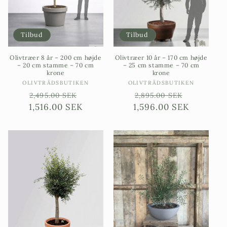
Tilbud
Tilbud
Olivtræer 8 år – 200 cm højde
Olivtræer 10 år – 170 cm højde
– 20 cm stamme – 70 cm
– 25 cm stamme – 70 cm
krone
krone
Sælgere:
Sælgere:
OLIVTRÄDSBUTIKEN
OLIVTRÄDSBUTIKEN
Ordinarie
Försäljningspris
Ordinarie
Försäljn
2,495.00 SEK
2,895.00 SEK
1,516.00 SEK
pris
1,596.00 SEK
pris