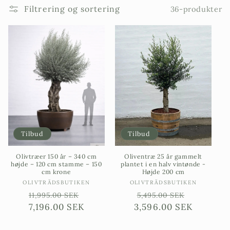
Filtrering og sortering
36-produkter
Tilbud
Tilbud
Olivtræer 150 år – 340 cm
Oliventræ 25 år gammelt
højde – 120 cm stamme – 150
plantet i en halv vintønde -
cm krone
Højde 200 cm
Sælgere:
Sælgere:
OLIVTRÄDSBUTIKEN
OLIVTRÄDSBUTIKEN
Ordinarie
Försäljningspris
Ordinarie
Försäljn
11,995.00 SEK
5,495.00 SEK
7,196.00 SEK
pris
3,596.00 SEK
pris