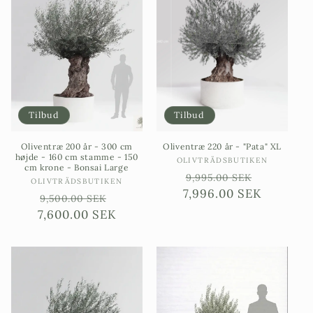
Tilbud
Tilbud
Oliventræ 200 år - 300 cm
Oliventræ 220 år - "Pata" XL
højde - 160 cm stamme - 150
Sælgere:
OLIVTRÄDSBUTIKEN
cm krone - Bonsai Large
Ordinarie
Försäljn
9,995.00 SEK
Sælgere:
OLIVTRÄDSBUTIKEN
7,996.00 SEK
pris
Ordinarie
Försäljningspris
9,500.00 SEK
7,600.00 SEK
pris