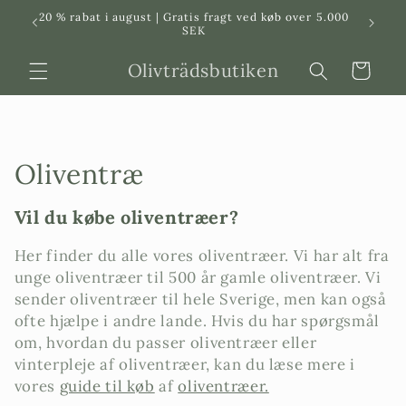
Svenska
Dansk
20 % rabat i august | Gratis fragt ved køb over 5.000
in
SEK
Olivträdsbutiken
Indkøbskurv
P
Oliventræ
r
Vil du købe oliventræer?
o
Her finder du alle vores oliventræer. Vi har alt fra
d
unge oliventræer til 500 år gamle oliventræer. Vi
sender oliventræer til hele Sverige, men kan også
u
ofte hjælpe i andre lande. Hvis du har spørgsmål
k
om, hvordan du passer oliventræer eller
vinterpleje af oliventræer, kan du læse mere i
t
vores
guide til køb
af
oliventræer.