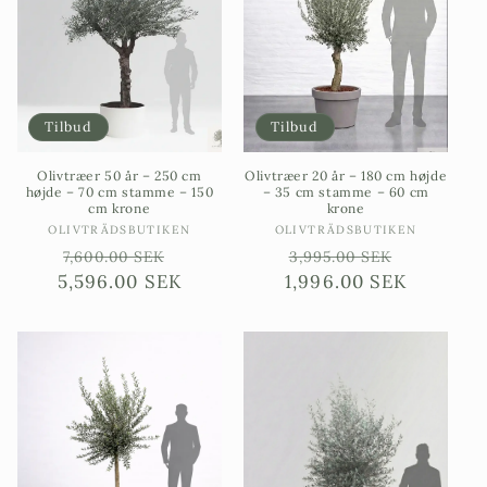
Tilbud
Tilbud
Olivtræer 50 år – 250 cm
Olivtræer 20 år – 180 cm højde
højde – 70 cm stamme – 150
– 35 cm stamme – 60 cm
cm krone
krone
Sælgere:
Sælgere:
OLIVTRÄDSBUTIKEN
OLIVTRÄDSBUTIKEN
Ordinarie
Försäljningspris
Ordinarie
Försäljn
7,600.00 SEK
3,995.00 SEK
5,596.00 SEK
pris
1,996.00 SEK
pris