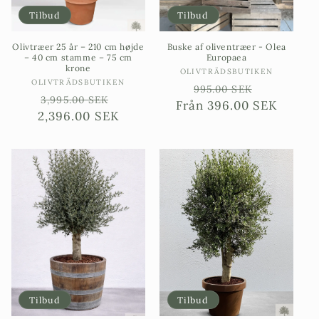
Tilbud
Tilbud
Olivtræer 25 år – 210 cm højde
Buske af oliventræer - Olea
– 40 cm stamme – 75 cm
Europaea
krone
Sælgere:
OLIVTRÄDSBUTIKEN
Sælgere:
OLIVTRÄDSBUTIKEN
Ordinarie
Försäljni
995.00 SEK
Ordinarie
Försäljningspris
3,995.00 SEK
Från
pris
396.00 SEK
2,396.00 SEK
pris
Tilbud
Tilbud