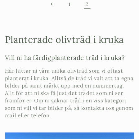
2
1
P
Planterade olivträd i kruka
r
Vill ni ha färdigplanterade träd i kruka?
o
Här hittar ni våra unika olivträd som vi oftast
d
planterat i kruka
. Alltså de träd vi valt att ta egna
u
bilder på samt märkt upp med en nummertag.
Allt för att ni ska få just det trädet som ni ser
k
framför er. Om ni saknar träd i en viss kategori
som ni vill vi tar bilder på, så kontakta oss genom
t
mail eller telefon.
s
e