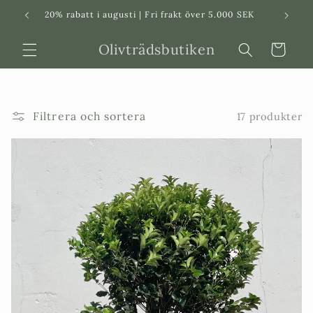
Svenska
Dansk
20% rabatt i augusti | Fri frakt över 5.000 SEK
in
Olivträdsbutiken
Varukorg
Filtrera och sortera
17 produkter