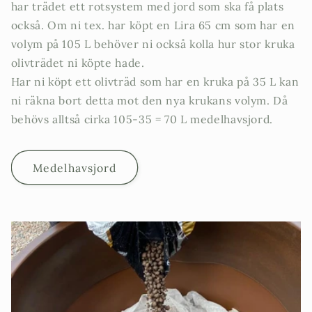
har trädet ett rotsystem med jord som ska få plats
också. Om ni tex. har köpt en Lira 65 cm som har en
volym på 105 L behöver ni också kolla hur stor kruka
olivträdet ni köpte hade.
Har ni köpt ett olivträd som har en kruka på 35 L kan
ni räkna bort detta mot den nya krukans volym. Då
behövs alltså cirka 105-35 = 70 L medelhavsjord.
Medelhavsjord