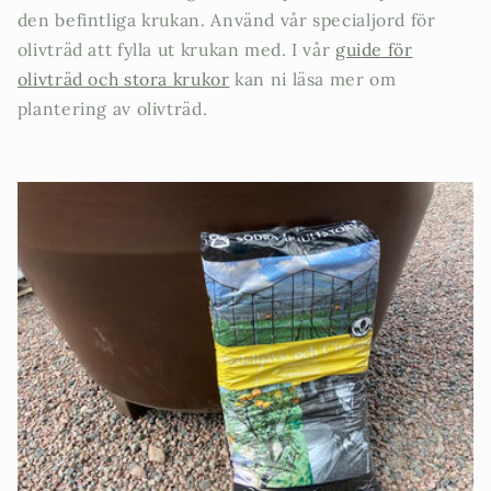
priser (edan avdragna - ingen kod behövs). Fri
den befintliga krukan. Använd vår specialjord för
frakt över 5 000 kr.
olivträd att fylla ut krukan med. I vår
guide för
olivträd och stora krukor
kan ni läsa mer om
Handla nu
plantering av olivträd.