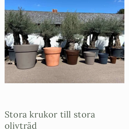
r
i
e
:
Stora krukor till stora
olivträd