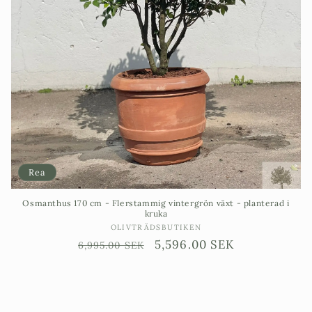
Rea
Osmanthus 170 cm - Flerstammig vintergrön växt - planterad i
kruka
Säljare:
OLIVTRÄDSBUTIKEN
Ordinarie
Försäljningspris
5,596.00 SEK
6,995.00 SEK
pris