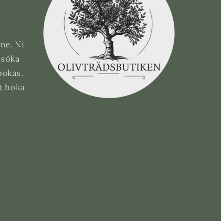
ne. Ni
esöka
bokas.
tt boka