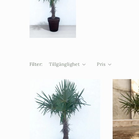
e
:
Filter:
Tillgänglighet
Pris