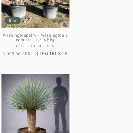
Rea
Washingtonpalm – Washingtonia
robusta - 2,2 m hög
Säljare:
OLIVTRÄDSBUTIKEN
Ordinarie
Försäljningspris
3,196.00 SEK
3,995.00 SEK
pris