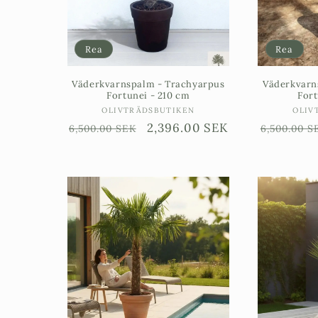
Rea
Rea
Väderkvarnspalm - Trachyarpus
Väderkvarn
Fortunei - 210 cm
Fort
Säljare:
OLIVTRÄDSBUTIKEN
OLIV
Ordinarie
Försäljningspris
2,396.00 SEK
Ordinari
6,500.00 SEK
6,500.00 S
pris
pris