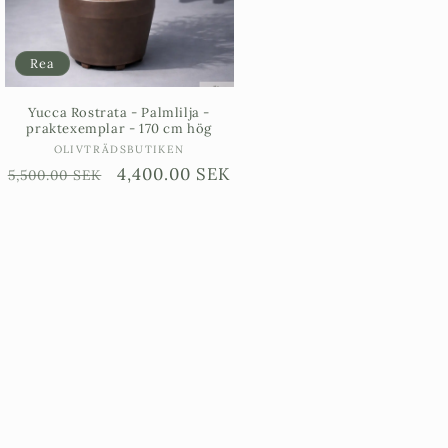
Rea
Yucca Rostrata - Palmlilja -
praktexemplar - 170 cm hög
Säljare:
OLIVTRÄDSBUTIKEN
Ordinarie
Försäljningspris
4,400.00 SEK
5,500.00 SEK
pris