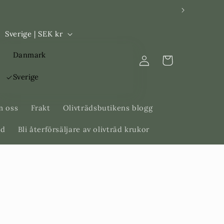
L
Sverige | SEK kr
a
Logga
Danmark
n
Varukorg
in
d
Sverige
/
R
 oss
Frakt
Olivträdsbutikens blogg
e
äd
Bli återförsäljare av olivträd krukor
g
i
o
n