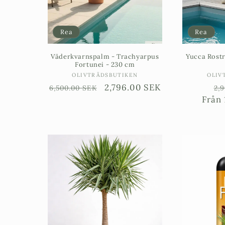
Rea
Rea
Väderkvarnspalm - Trachyarpus
Yucca Rostr
Fortunei - 230 cm
Säljare:
OLIVTRÄDSBUTIKEN
OLIV
Ordinarie
Försäljningspris
2,796.00 SEK
Or
6,500.00 SEK
2,
pris
Från
pr