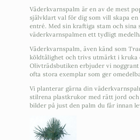
o
Väderkvarnspalm är en av de mest pop
d
självklart val för dig som vill skapa en
entré. Med sin kraftiga stam och sina
u
väderkvarnspalmen ett tydligt medelh
Väderkvarnspalm, även känd som
Tra
k
köldtålighet och trivs utmärkt i kruka
t
Olivträdsbutiken erbjuder vi noggrant
ofta stora exemplar som ger omedelba
s
Vi planterar gärna din väderkvarnspalm
stilrena plastkrukor med rätt jord och
e
bilder på just den palm du får innan l
r
i