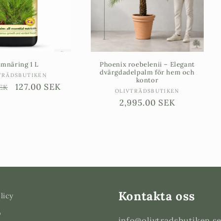
lmnäring 1 L
Phoenix roebelenii – Elegant
dvärgdadelpalm för hem och
Säljare:
TRÄDSBUTIKEN
kontor
rie
Försäljningspris
127.00 SEK
EK
Säljare:
OLIVTRÄDSBUTIKEN
Ordinarie
2,995.00 SEK
pris
Kontakta oss
licy
o
info@olivtradsbutiken.s