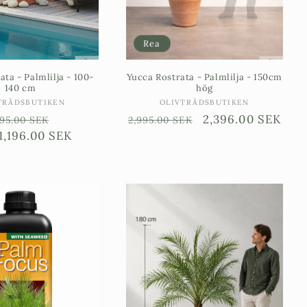
Rea
ata - Palmlilja - 100-
Yucca Rostrata - Palmlilja - 150cm
140 cm
hög
Säljare:
Säljare:
TRÄDSBUTIKEN
OLIVTRÄDSBUTIKEN
dinarie
Försäljningspris
Ordinarie
Försäljningspris
2,396.00 SEK
995.00 SEK
2,995.00 SEK
is
1,196.00 SEK
pris