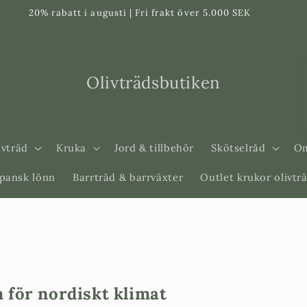
20% rabatt i augusti | Fri frakt över 5.000 SEK
Olivträdsbutiken
ivträd
Kruka
Jord & tillbehör
Skötselråd
Om
apansk lönn
Barrträd & barrväxter
Outlet krukor olivtr
 för nordiskt klimat