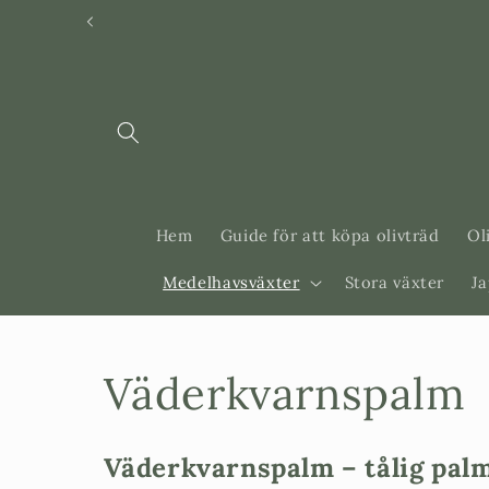
Svenska
Dansk
Hem
Guide för att köpa olivträd
Ol
Medelhavsväxter
Stora växter
J
P
Väderkvarnspalm
r
Väderkvarnspalm – tålig palm