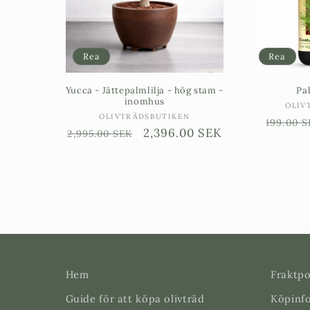
Rea
Rea
Yucca - Jättepalmlilja - hög stam -
Pa
inomhus
OLIV
Säljare:
OLIVTRÄDSBUTIKEN
Ordina
199.00 S
Ordinarie
Försäljningspris
2,396.00 SEK
2,995.00 SEK
pris
pris
Hem
Fraktpo
Guide för att köpa olivträd
Köpinf