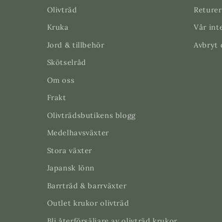
Olivträd
Returer
Kruka
Vår int
Jord & tillbehör
Avbryt 
Skötselråd
Om oss
Frakt
Olivträdsbutikens blogg
Medelhavsväxter
Stora växter
Japansk lönn
Barrträd & barrväxter
Outlet krukor olivträd
Bli återförsäljare av olivträd krukor