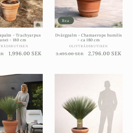
Rea
spalm - Trachyarpus
Dvärgpalm - Chamaerops humilis
unei - 180 cm
– ca 180 cm
Säljare:
Säljare:
TRÄDSBUTIKEN
OLIVTRÄDSBUTIKEN
e
Försäljningspris
1,996.00 SEK
Ordinarie
Försäljningspris
2,796.00 SEK
EK
3,495.00 SEK
pris