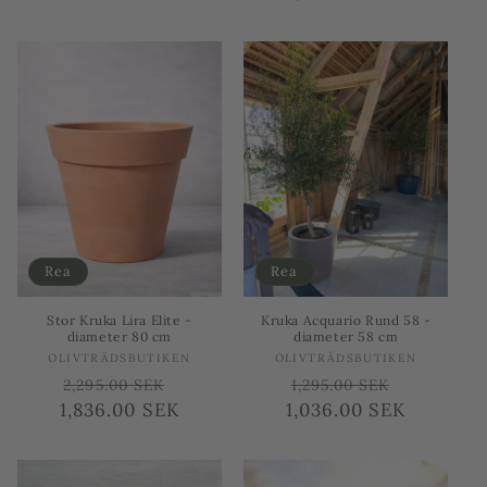
Rea
Rea
Stor Kruka Lira Elite -
Kruka Acquario Rund 58 -
diameter 80 cm
diameter 58 cm
Säljare:
Säljare:
OLIVTRÄDSBUTIKEN
OLIVTRÄDSBUTIKEN
Ordinarie
Försäljningspris
Ordinarie
Försäljni
2,295.00 SEK
1,295.00 SEK
1,836.00 SEK
pris
1,036.00 SEK
pris