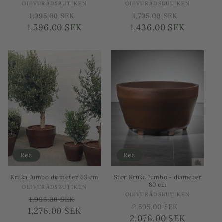
Säljare:
Säljare:
OLIVTRÄDSBUTIKEN
OLIVTRÄDSBUTIKEN
Ordinarie
Försäljningspris
Ordinarie
Försäljni
1,995.00 SEK
1,795.00 SEK
1,596.00 SEK
pris
1,436.00 SEK
pris
Rea
Rea
Kruka Jumbo diameter 63 cm
Stor Kruka Jumbo - diameter
80 cm
Säljare:
OLIVTRÄDSBUTIKEN
Säljare:
OLIVTRÄDSBUTIKEN
Ordinarie
Försäljningspris
1,995.00 SEK
Ordinarie
Försäljn
2,595.00 SEK
1,276.00 SEK
pris
2,076.00 SEK
pris