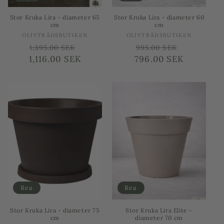
Stor Kruka Lira - diameter 65
Stor Kruka Lira - diameter 60
cm
cm
Säljare:
Säljare:
OLIVTRÄDSBUTIKEN
OLIVTRÄDSBUTIKEN
Ordinarie
Försäljningspris
Ordinarie
Försäljni
1,395.00 SEK
995.00 SEK
1,116.00 SEK
pris
796.00 SEK
pris
Rea
Rea
Stor Kruka Lira - diameter 75
Stor Kruka Lira Elite -
cm
diameter 70 cm