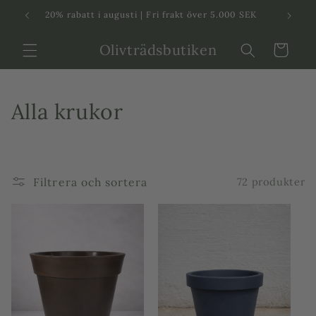
Svenska
Dansk
20% rabatt i augusti | Fri frakt över 5.000 SEK
in
Olivträdsbutiken
Varukorg
P
Alla krukor
r
o
Filtrera och sortera
72 produkter
d
u
k
t
s