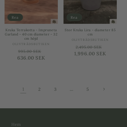
Rea
Rea
Kruka Terrakotta - Impruneta
Stor Kruka Lira - diameter 85
Garland - 40 cm diameter - 32
cm
cm höjd
Säljare:
OLIVTRÄDSBUTIKEN
Säljare:
OLIVTRÄDSBUTIKEN
Ordinarie
Försäljn
2,495.00 SEK
Ordinarie
Försäljningspris
995.00 SEK
1,996.00 SEK
pris
636.00 SEK
pris
1
…
2
3
5
Hem