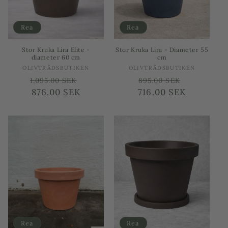
e
r
Rea
Rea
i
Stor Kruka Lira Elite -
Stor Kruka Lira - Diameter 55
diameter 60 cm
cm
e
Säljare:
Säljare:
OLIVTRÄDSBUTIKEN
OLIVTRÄDSBUTIKEN
Ordinarie
Försäljningspris
Ordinarie
Försäljni
1,095.00 SEK
895.00 SEK
:
pris
876.00 SEK
716.00 SEK
pris
Rea
Rea