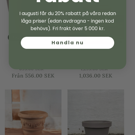
I augusti får du 20% rabatt på våra redan
låga priser (edan avdragna - ingen kod
behövs). Fri frakt över 5 000 kr.
Rea
Rea
Handla nu
Kruka plast Acquario rund
Kruka Terrakotta Toscana - 50
diameter 48 cm
cm diameter - 41 cm höjd
Säljare:
Säljare:
OLIVTRÄDSBUTIKEN
OLIVTRÄDSBUTIKEN
Ordinarie
Försäljningspris
Ordinarie
Försäljni
695.00 SEK
1,295.00 SEK
Från
pris
556.00 SEK
1,036.00 SEK
pris