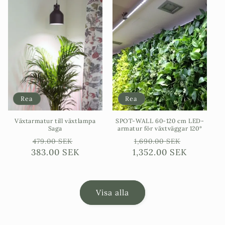
Rea
Rea
Växtarmatur till växtlampa
SPOT-WALL 60-120 cm LED-
Saga
armatur för växtväggar 120°
Ordinarie
Försäljningspris
Ordinarie
Försäljn
479.00 SEK
1,690.00 SEK
383.00 SEK
pris
1,352.00 SEK
pris
Visa alla