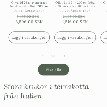
Olivträd 25 år planterat i
Olivträd 8 år - 200 cm höjd
Ol
halvt vinfat - Höjd 200 cm
- 20 cm stam - 70 cm krona
Säljare:
Säljare:
OLIVTRÄDSBUTIKEN
OLIVTRÄDSBUTIKEN
Ordinarie
Försäljningspris
Ordinarie
Försäljni
5,495.00 SEK
2,495.00 SEK
3,596.00 SEK
pris
1,516.00 SEK
pris
Lägg i varukorgen
Lägg i varukorgen
L
av
1
/
7
Visa alla
Stora krukor i terrakotta
från Italien