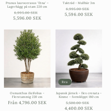
Prunus laurocerasus 'Etna' –
Takträd - Mullbär 3m
Lagerhägg på stam 220 cm
Ordinarie
Försäljn
6,995.00 SEK
Ordinarie
Försäljningspris
6,995.00 SEK
5,596.00 SEK
pris
5,596.00 SEK
pris
Rea
Osmanthus ilicifolius -
Japansk järnek – Ilex crenata -
Flerstammig 220 cm
Kinme – formklippt 180 cm
Ordinarie
Från
4,796.00 SEK
Ordinarie
Försäljn
5,500.00 SEK
pris
4,400.00 SEK
pris