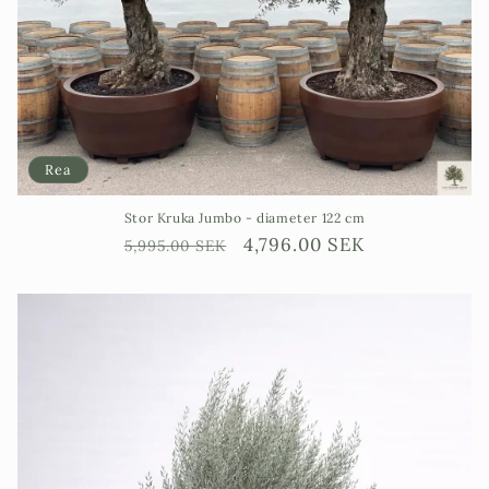
Rea
Stor Kruka Jumbo - diameter 122 cm
Ordinarie
Försäljningspris
4,796.00 SEK
5,995.00 SEK
pris