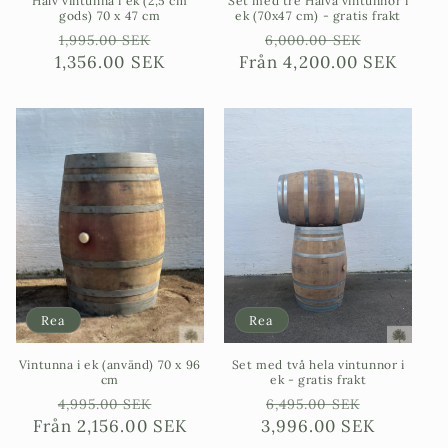
Halv vintunna i ek (2,5 cm
Set med tre Halva vintunnor i
gods) 70 x 47 cm
ek (70x47 cm) - gratis frakt
Ordinarie
Försäljningspris
Ordinarie
Försäljn
1,995.00 SEK
6,000.00 SEK
1,356.00 SEK
pris
Från
pris
4,200.00 SEK
Rea
Rea
Vintunna i ek (använd) 70 x 96
Set med två hela vintunnor i
cm
ek - gratis frakt
Ordinarie
Försäljningspris
Ordinarie
Försäljn
4,995.00 SEK
6,495.00 SEK
Från
pris
2,156.00 SEK
3,996.00 SEK
pris