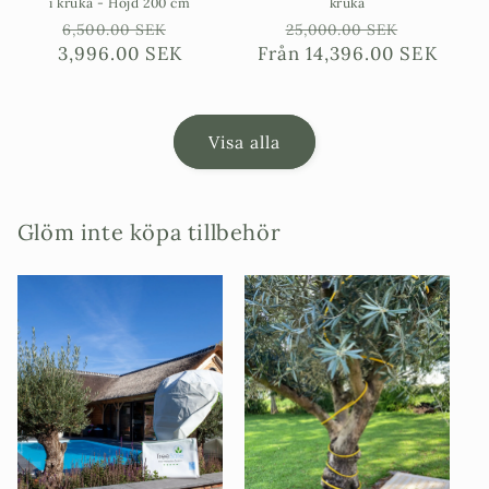
i kruka - Höjd 200 cm
kruka
Ordinarie
Försäljningspris
Ordinarie
Försäljn
6,500.00 SEK
25,000.00 SEK
3,996.00 SEK
pris
Från
pris
14,396.00 SEK
Visa alla
Glöm inte köpa tillbehör