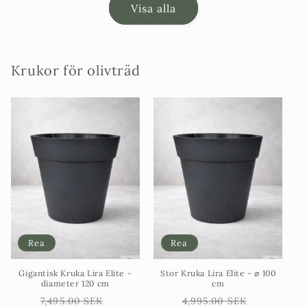
Visa alla
Krukor för olivträd
Rea
Rea
Gigantisk Kruka Lira Elite -
Stor Kruka Lira Elite - ⌀ 100
diameter 120 cm
cm
Ordinarie
Försäljningspris
Ordinarie
Försäljn
7,495.00 SEK
4,995.00 SEK