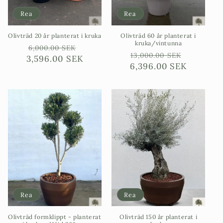
Rea
Rea
Olivträd 20 år planterat i kruka
Olivträd 60 år planterat i
kruka/vintunna
Ordinarie
Försäljningspris
6,000.00 SEK
Ordinarie
Försäljn
13,000.00 SEK
3,596.00 SEK
pris
6,396.00 SEK
pris
Rea
Rea
Olivträd formklippt - planterat
Olivträd 150 år planterat i