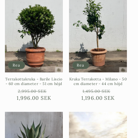
Rea
Rea
Terrakottakruka - Barile Liscio
Kruka Terrakotta - Milano - 50
- 60 cm diameter - 51 cm höjd
cm diameter - 44 cm höjd
Ordinarie
Försäljningspris
Ordinarie
Försäljni
2,995.00 SEK
1,495.00 SEK
1,996.00 SEK
pris
1,196.00 SEK
pris