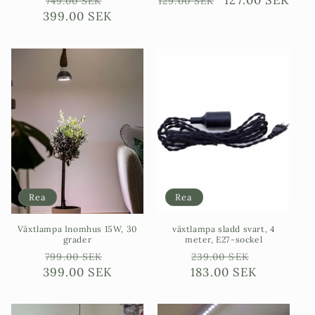
749.00 SEK
129.00 SEK
399.00 SEK
pris
pris
Rea
Rea
Växtlampa Inomhus 15W, 30
växtlampa sladd svart, 4
grader
meter, E27-sockel
Ordinarie
Försäljningspris
Ordinarie
Försäljni
799.00 SEK
239.00 SEK
399.00 SEK
pris
183.00 SEK
pris