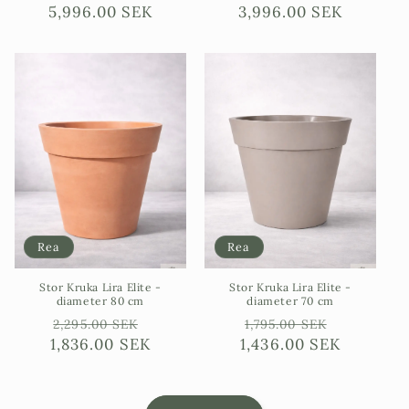
5,996.00 SEK
pris
3,996.00 SEK
pris
Rea
Rea
Stor Kruka Lira Elite -
Stor Kruka Lira Elite -
diameter 80 cm
diameter 70 cm
Ordinarie
Försäljningspris
Ordinarie
Försäljni
2,295.00 SEK
1,795.00 SEK
1,836.00 SEK
pris
1,436.00 SEK
pris