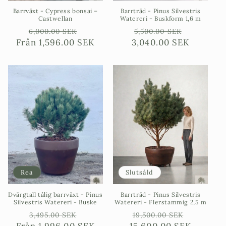
Barrväxt - Cypress bonsai –
Barrträd - Pinus Silvestris
Castwellan
Watereri - Buskform 1,6 m
Ordinarie
Försäljningspris
Ordinarie
Försäljn
6,000.00 SEK
5,500.00 SEK
Från
pris
1,596.00 SEK
3,040.00 SEK
pris
Rea
Slutsåld
Dvärgtall tålig barrväxt - Pinus
Barrträd - Pinus Silvestris
Silvestris Watereri - Buske
Watereri - Flerstammig 2,5 m
Ordinarie
Försäljningspris
Ordinarie
Försäljn
3,495.00 SEK
19,500.00 SEK
Från
pris
1,996.00 SEK
15,600.00 SEK
pris