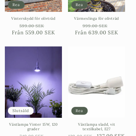
Rea
Rea
Vinterskydd för olivträd
Värmeslinga för olivträd
Ordinarie
Försäljningspris
Ordinarie
Försäljni
599.00 SEK
999.00 SEK
Från
pris
559.00 SEK
Från
pris
639.00 SEK
Slutsåld
Rea
Växtlampa Vinter 15W, 120
Växtlampa sladd, vit
grader
textilkabel, E27
Ordinarie
Försäljningspris
Ordinarie
Försäljningspr
127.00 SEK