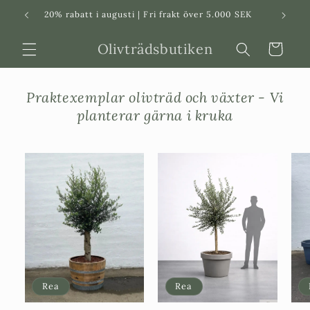
Svenska
Dansk
20% rabatt i augusti | Fri frakt över 5.000 SEK
in
Olivträdsbutiken
Varukorg
Praktexemplar olivträd och växter - Vi
planterar gärna i kruka
Rea
Rea