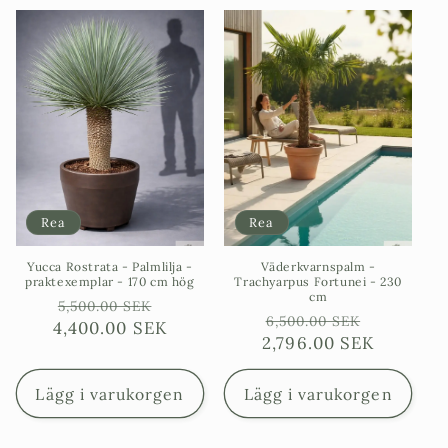
Rea
Rea
Yucca Rostrata - Palmlilja -
Väderkvarnspalm -
praktexemplar - 170 cm hög
Trachyarpus Fortunei - 230
cm
Ordinarie
Försäljningspris
5,500.00 SEK
Ordinarie
Försäljn
6,500.00 SEK
4,400.00 SEK
pris
2,796.00 SEK
pris
Lägg i varukorgen
Lägg i varukorgen