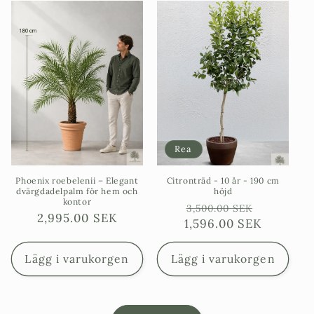
Rea
Phoenix roebelenii – Elegant
Citronträd - 10 år - 190 cm
dvärgdadelpalm för hem och
höjd
kontor
Ordinarie
Försäljn
3,500.00 SEK
Ordinarie
2,995.00 SEK
1,596.00 SEK
pris
pris
Lägg i varukorgen
Lägg i varukorgen