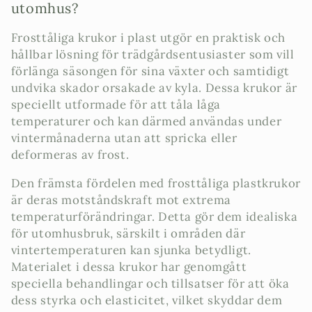
d
utomhus?
u
Frosttåliga krukor i plast utgör en praktisk och
k
hållbar lösning för trädgårdsentusiaster som vill
förlänga säsongen för sina växter och samtidigt
t
undvika skador orsakade av kyla. Dessa krukor är
speciellt utformade för att tåla låga
s
temperaturer och kan därmed användas under
e
vintermånaderna utan att spricka eller
deformeras av frost.
r
Den främsta fördelen med frosttåliga plastkrukor
i
är deras motståndskraft mot extrema
e
temperaturförändringar. Detta gör dem idealiska
för utomhusbruk, särskilt i områden där
:
vintertemperaturen kan sjunka betydligt.
Materialet i dessa krukor har genomgått
speciella behandlingar och tillsatser för att öka
dess styrka och elasticitet, vilket skyddar dem