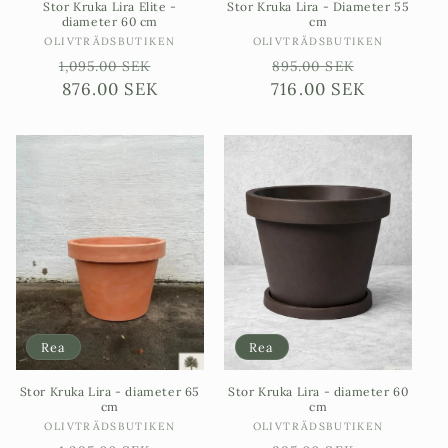
Stor Kruka Lira Elite -
Stor Kruka Lira - Diameter 55
diameter 60 cm
cm
Säljare:
Säljare:
OLIVTRÄDSBUTIKEN
OLIVTRÄDSBUTIKEN
Ordinarie
Försäljningspris
Ordinarie
Försäljni
1,095.00 SEK
895.00 SEK
pris
876.00 SEK
716.00 SEK
pris
Rea
Rea
Stor Kruka Lira - diameter 65
Stor Kruka Lira - diameter 60
cm
cm
Säljare:
Säljare:
OLIVTRÄDSBUTIKEN
OLIVTRÄDSBUTIKEN