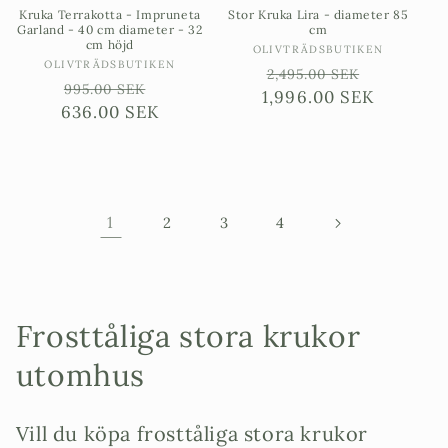
Kruka Terrakotta - Impruneta
Stor Kruka Lira - diameter 85
Garland - 40 cm diameter - 32
cm
cm höjd
Säljare:
OLIVTRÄDSBUTIKEN
Säljare:
OLIVTRÄDSBUTIKEN
Ordinarie
Försäljn
2,495.00 SEK
Ordinarie
Försäljningspris
995.00 SEK
1,996.00 SEK
pris
636.00 SEK
pris
1
2
3
4
P
Frosttåliga stora krukor
r
utomhus
o
Vill du köpa frosttåliga stora krukor