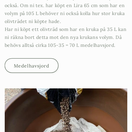
också. Om ni tex. har köpt en Lira 65 cm som har en
volym på 105 L behöver ni också kolla hur stor kruka
olivträdet ni köpte hade.
Har ni köpt ett olivträd som har en kruka på 35 L kan
ni räkna bort detta mot den nya krukans volym. Då
behövs alltså cirka 105-35 = 70 L medelhavsjord.
Medelhavsjord