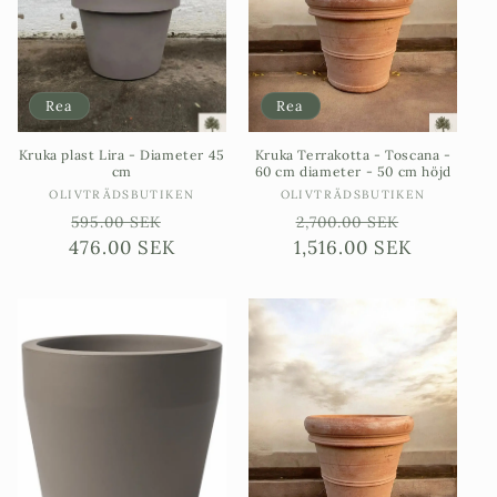
Rea
Rea
Kruka plast Lira - Diameter 45
Kruka Terrakotta - Toscana -
cm
60 cm diameter - 50 cm höjd
Säljare:
Säljare:
OLIVTRÄDSBUTIKEN
OLIVTRÄDSBUTIKEN
Ordinarie
Försäljningspris
Ordinarie
Försäljn
595.00 SEK
2,700.00 SEK
476.00 SEK
pris
1,516.00 SEK
pris