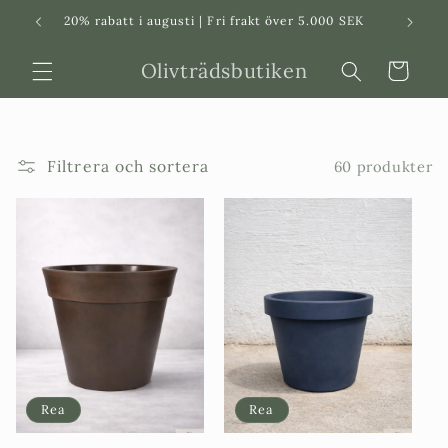
Svenska
Dansk
20% rabatt i augusti | Fri frakt över 5.000 SEK
in
Olivträdsbutiken
Varukorg
Filtrera och sortera
60 produkter
Rea
Rea