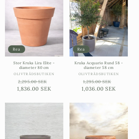
Rea
Rea
Stor Kruka Lira Elite -
Kruka Acquario Rund 58 -
diameter 80 cm
diameter 58 cm
Säljare:
Säljare:
OLIVTRÄDSBUTIKEN
OLIVTRÄDSBUTIKEN
Ordinarie
Försäljningspris
Ordinarie
Försäljni
2,295.00 SEK
1,295.00 SEK
1,836.00 SEK
pris
1,036.00 SEK
pris