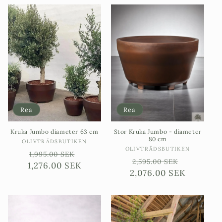
Rea
Rea
Kruka Jumbo diameter 63 cm
Stor Kruka Jumbo - diameter
80 cm
Säljare:
OLIVTRÄDSBUTIKEN
Säljare:
OLIVTRÄDSBUTIKEN
Ordinarie
Försäljningspris
1,995.00 SEK
Ordinarie
Försäljn
2,595.00 SEK
1,276.00 SEK
pris
2,076.00 SEK
pris