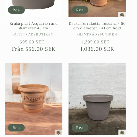
Rea
Rea
Kruka plast Acquario rund
Kruka Terrakotta Toscana - 50
diameter 48 cm
cm diameter - 41 cm höjd
Säljare:
Säljare:
OLIVTRÄDSBUTIKEN
OLIVTRÄDSBUTIKEN
Ordinarie
Försäljningspris
Ordinarie
Försäljni
695.00 SEK
1,295.00 SEK
Från
pris
556.00 SEK
1,036.00 SEK
pris
Rea
Rea