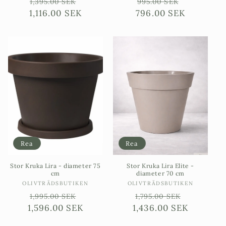
Ordinarie
Försäljningspris
Ordinarie
Försäljni
1,395.00 SEK
995.00 SEK
1,116.00 SEK
pris
796.00 SEK
pris
Rea
Rea
Stor Kruka Lira - diameter 75
Stor Kruka Lira Elite -
cm
diameter 70 cm
Säljare:
Säljare:
OLIVTRÄDSBUTIKEN
OLIVTRÄDSBUTIKEN
Ordinarie
Försäljningspris
Ordinarie
Försäljni
1,995.00 SEK
1,795.00 SEK
1,596.00 SEK
pris
1,436.00 SEK
pris