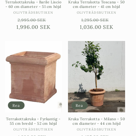
Terrakottakruka - Barile Liscio
Kruka Terrakotta Toscana - 50
- 60 cm diameter - 51 cm höjd
cm diameter - 41 cm höjd
Säljare:
Säljare:
OLIVTRÄDSBUTIKEN
OLIVTRÄDSBUTIKEN
Ordinarie
Försäljningspris
Ordinarie
Försäljni
2,995.00 SEK
1,295.00 SEK
1,996.00 SEK
pris
1,036.00 SEK
pris
Rea
Rea
Terrakottakruka - Fyrkantig -
Kruka Terrakotta - Milano - 50
55 cm bredd - 52 cm höjd
cm diameter - 44 cm höjd
Säljare:
Säljare:
OLIVTRÄDSBUTIKEN
OLIVTRÄDSBUTIKEN