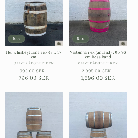
Rea
Rea
Hel whiskeytunna i ek 48 x 37
Vintunna i ek (använd) 70 x 96
cm
cm Rosa Band
Säljare:
Säljare:
OLIVTRÄDSBUTIKEN
OLIVTRÄDSBUTIKEN
Ordinarie
Försäljningspris
Ordinarie
Försäljn
995.00 SEK
2,995.00 SEK
796.00 SEK
pris
1,596.00 SEK
pris