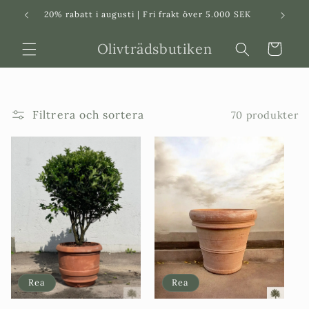
Svenska
Dansk
20% rabatt i augusti | Fri frakt över 5.000 SEK
in
Olivträdsbutiken
Varukorg
Filtrera och sortera
70 produkter
Rea
Rea