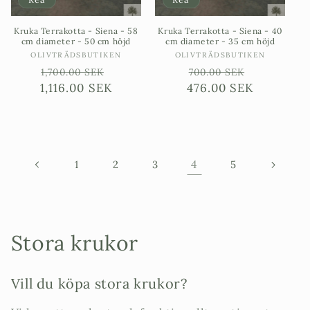
Kruka Terrakotta - Siena - 58
Kruka Terrakotta - Siena - 40
cm diameter - 50 cm höjd
cm diameter - 35 cm höjd
Säljare:
Säljare:
OLIVTRÄDSBUTIKEN
OLIVTRÄDSBUTIKEN
Ordinarie
Försäljningspris
Ordinarie
Försäljni
1,700.00 SEK
700.00 SEK
1,116.00 SEK
pris
476.00 SEK
pris
4
1
2
3
5
P
Stora krukor
r
Vill du köpa stora krukor?
o