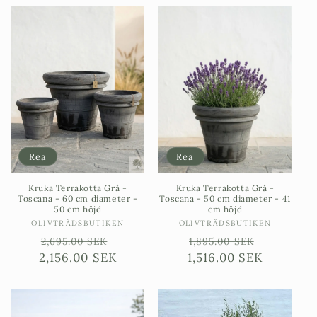
Rea
Rea
Kruka Terrakotta Grå -
Kruka Terrakotta Grå -
Toscana - 60 cm diameter -
Toscana - 50 cm diameter - 41
50 cm höjd
cm höjd
Säljare:
Säljare:
OLIVTRÄDSBUTIKEN
OLIVTRÄDSBUTIKEN
Ordinarie
Försäljningspris
Ordinarie
Försäljn
2,695.00 SEK
1,895.00 SEK
2,156.00 SEK
pris
1,516.00 SEK
pris