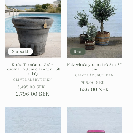
Slutsåld
Rea
Kruka Terrakotta Grå -
Halv whiskeytunna i ek 24 x 37
Toscana - 70 cm diameter - 58
cm
cm höjd
Säljare:
OLIVTRÄDSBUTIKEN
Säljare:
OLIVTRÄDSBUTIKEN
Ordinarie
Försäljni
795.00 SEK
Ordinarie
Försäljningspris
3,495.00 SEK
636.00 SEK
pris
2,796.00 SEK
pris