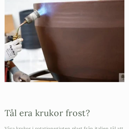
Tål era krukor frost?
Våra krukor i rotationsgjuten plast från italien tål att