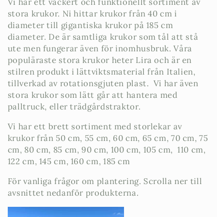
Vi har ett vackert och funktionellt sortiment av
d
stora krukor. Ni hittar krukor från 40 cm i
u
diameter till gigantiska krukor på 185 cm
diameter. De är samtliga krukor som tål att stå
k
ute men fungerar även för inomhusbruk. Våra
populäraste stora krukor heter Lira och är en
t
stilren produkt i lättviktsmaterial från Italien,
s
tillverkad av rotationsgjuten plast. Vi har även
stora krukor som lätt går att hantera med
e
palltruck, eller trädgårdstraktor.
r
Vi har ett brett sortiment med storlekar av
i
krukor från 50 cm, 55 cm, 60 cm, 65 cm, 70 cm, 75
cm, 80 cm, 85 cm, 90 cm, 100 cm, 105 cm, 110 cm,
e
122 cm, 145 cm, 160 cm, 185 cm
:
För vanliga frågor om plantering. Scrolla ner till
avsnittet nedanför produkterna.