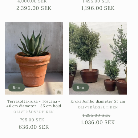
Ordinarie
Försäljningspris
Ordinarie
Försäljni
4,000.00 SEK
1,495.00 SEK
2,396.00 SEK
pris
1,196.00 SEK
pris
Rea
Rea
Terrakottakruka - Toscana -
Kruka Jumbo diameter 55 cm
40 cm diameter - 35 cm höjd
Säljare:
OLIVTRÄDSBUTIKEN
Säljare:
OLIVTRÄDSBUTIKEN
Ordinarie
Försäljni
1,295.00 SEK
Ordinarie
Försäljningspris
795.00 SEK
1,036.00 SEK
pris
636.00 SEK
pris