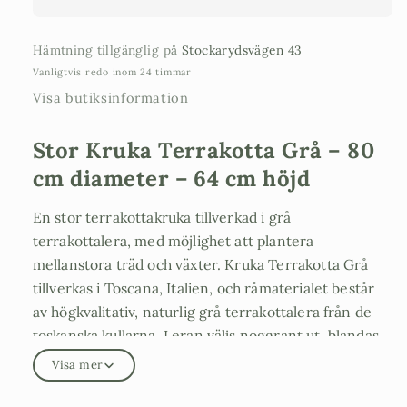
cm
cm
höjd
höjd
Hämtning tillgänglig på
Stockarydsvägen 43
Vanligtvis redo inom 24 timmar
Visa butiksinformation
Stor Kruka Terrakotta Grå – 80
cm diameter – 64 cm höjd
En stor terrakottakruka tillverkad i grå
terrakottalera, med möjlighet att plantera
mellanstora träd och växter. Kruka Terrakotta Grå
tillverkas i Toscana, Italien, och råmaterialet består
av högkvalitativ, naturlig grå terrakottalera från de
toskanska kullarna. Leran väljs noggrant ut, blandas
med vatten och bearbetas sedan för hand för att
Visa mer
skapa krukans unika och stilrena form.