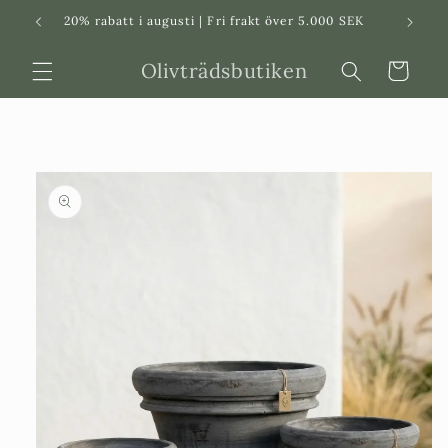
Svenska
Dansk
20% rabatt i augusti | Fri frakt över 5.000 SEK
in
Olivträdsbutiken
Varukorg
 vidare till
roduktinformation