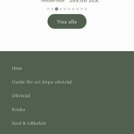
Ordinarie
Försäljningspris
399.00 SEK
749.00 SEK
pris
Visa alla
Hem
Guide för att köpa olivträd
Olivträd
Kruka
Jord & tillbehör