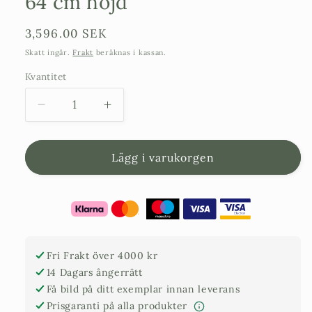
64 cm höjd
Ordinarie
3,596.00 SEK
pris
Skatt ingår.
Frakt
beräknas i kassan.
Kvantitet
Minska
Öka
kvantitet
kvantitet
för
för
Kruka
Kruka
Lägg i varukorgen
Terrakotta
Terrakotta
Grå
Grå
-
-
Toscana
Toscana
-
-
80
80
Fri Frakt över 4000 kr
cm
cm
14 Dagars ångerrätt
diameter
diameter
Få bild på ditt exemplar innan leverans
-
-
Prisgaranti på alla produkter
64
64