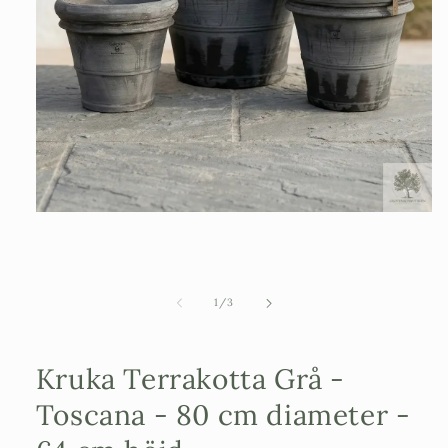
Öppna
mediet
1
i
modalfönster
av
1
/
3
Kruka Terrakotta Grå -
Toscana - 80 cm diameter -