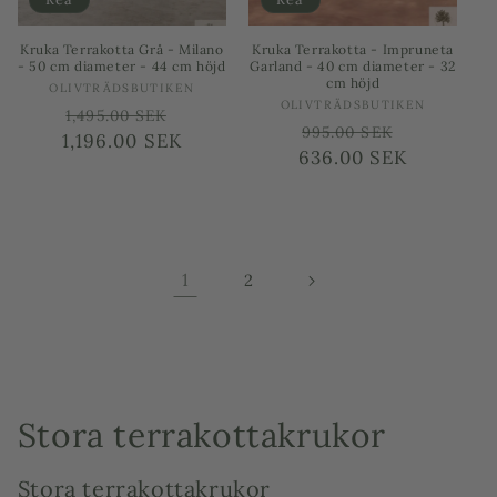
Kruka Terrakotta Grå - Milano
Kruka Terrakotta - Impruneta
- 50 cm diameter - 44 cm höjd
Garland - 40 cm diameter - 32
cm höjd
Säljare:
OLIVTRÄDSBUTIKEN
Säljare:
OLIVTRÄDSBUTIKEN
Ordinarie
Försäljningspris
1,495.00 SEK
Ordinarie
Försäljni
995.00 SEK
1,196.00 SEK
pris
636.00 SEK
pris
1
2
P
Stora terrakottakrukor
r
Stora terrakottakrukor