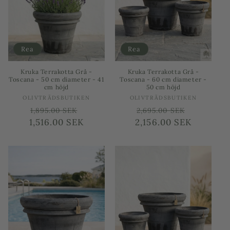
Rea
Rea
Kruka Terrakotta Grå -
Kruka Terrakotta Grå -
Toscana - 50 cm diameter - 41
Toscana - 60 cm diameter -
cm höjd
50 cm höjd
Säljare:
Säljare:
OLIVTRÄDSBUTIKEN
OLIVTRÄDSBUTIKEN
Ordinarie
Försäljningspris
Ordinarie
Försäljn
1,895.00 SEK
2,695.00 SEK
1,516.00 SEK
pris
2,156.00 SEK
pris