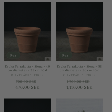
Rea
Rea
Kruka Terrakotta - Siena - 40
Kruka Terrakotta - Siena - 58
cm diameter - 35 cm höjd
cm diameter - 50 cm höjd
Säljare:
Säljare:
OLIVTRÄDSBUTIKEN
OLIVTRÄDSBUTIKEN
Ordinarie
Försäljningspris
Ordinarie
Försäljni
700.00 SEK
1,700.00 SEK
476.00 SEK
pris
1,116.00 SEK
pris