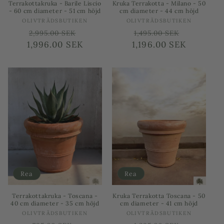
Terrakottakruka - Barile Liscio
Kruka Terrakotta - Milano - 50
- 60 cm diameter - 51 cm höjd
cm diameter - 44 cm höjd
Säljare:
Säljare:
OLIVTRÄDSBUTIKEN
OLIVTRÄDSBUTIKEN
Ordinarie
Försäljningspris
Ordinarie
Försäljni
2,995.00 SEK
1,495.00 SEK
1,996.00 SEK
pris
1,196.00 SEK
pris
Rea
Rea
Terrakottakruka - Toscana -
Kruka Terrakotta Toscana - 50
40 cm diameter - 35 cm höjd
cm diameter - 41 cm höjd
Säljare:
Säljare:
OLIVTRÄDSBUTIKEN
OLIVTRÄDSBUTIKEN