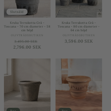
Slutsåld
Kruka Terrakotta Grå -
Kruka Terrakotta Grå -
Toscana - 70 cm diameter - 58
Toscana - 80 cm diameter -
cm höjd
64 cm höjd
Säljare:
Säljare:
OLIVTRÄDSBUTIKEN
OLIVTRÄDSBUTIKEN
Ordinarie
Försäljningspris
Ordinarie
3,596.00 SEK
3,495.00 SEK
2,796.00 SEK
pris
pris
Rea
Rea