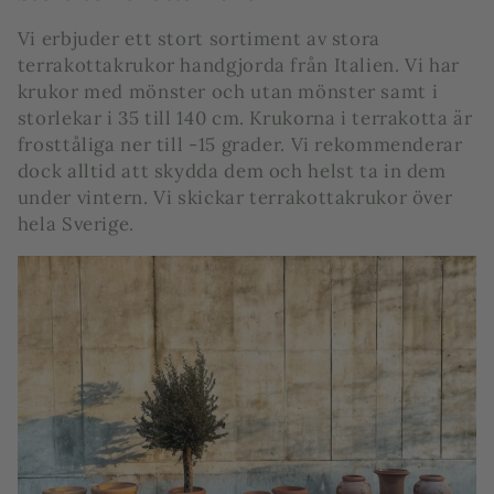
o
Vi erbjuder ett stort sortiment av stora
d
terrakottakrukor handgjorda från Italien. Vi har
krukor med mönster och utan mönster samt i
u
storlekar i 35 till 140 cm. Krukorna i terrakotta är
k
frosttåliga ner till -15 grader. Vi rekommenderar
dock alltid att skydda dem och helst ta in dem
t
under vintern. Vi skickar terrakottakrukor över
hela Sverige.
s
e
r
i
e
: