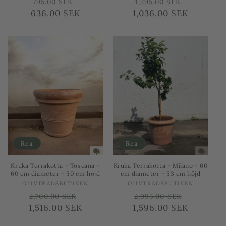
Ordinarie
Försäljningspris
Ordinarie
Försäljni
795.00 SEK
1,295.00 SEK
636.00 SEK
pris
1,036.00 SEK
pris
Rea
Rea
Kruka Terrakotta - Toscana -
Kruka Terrakotta - Milano - 60
60 cm diameter - 50 cm höjd
cm diameter - 53 cm höjd
Säljare:
Säljare:
OLIVTRÄDSBUTIKEN
OLIVTRÄDSBUTIKEN
Ordinarie
Försäljningspris
Ordinarie
Försäljn
2,700.00 SEK
2,995.00 SEK
1,516.00 SEK
pris
1,596.00 SEK
pris