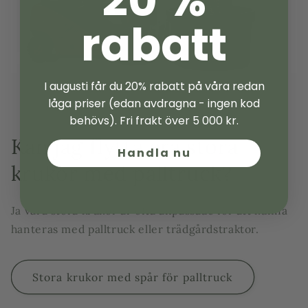
20 %
rabatt
I augusti får du 20% rabatt på våra redan
låga priser (edan avdragna - ingen kod
behövs). Fri frakt över 5 000 kr.
Kan jag flytta era stora
Handla nu
krukor med palltruck?
Ja våra stora krukor är ofta anpassade för att kunna
hanteras med palltruck eller trädgårdstraktor.
Stora krukor med spår för palltruck