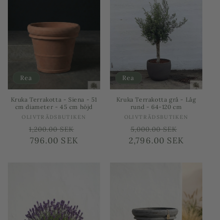
Rea
Rea
Kruka Terrakotta - Siena - 51
Kruka Terrakotta grå - Låg
cm diameter - 45 cm höjd
rund - 64-120 cm
Säljare:
Säljare:
OLIVTRÄDSBUTIKEN
OLIVTRÄDSBUTIKEN
Ordinarie
Försäljningspris
Ordinarie
Försäljn
1,200.00 SEK
5,000.00 SEK
pris
796.00 SEK
2,796.00 SEK
pris