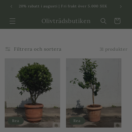
Svenska
Dansk
20% rabatt i augusti | Fri frakt över 5.000 SEK
in
Olivträdsbutiken
Varukorg
Filtrera och sortera
31 produkter
Rea
Rea