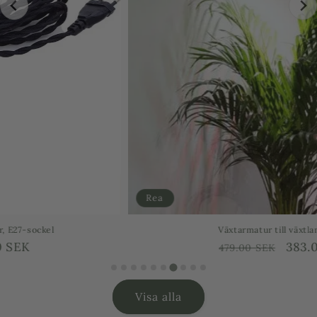
Rea
Växtarmatur till växtlampa Saga
Ordinarie
Försäljningspris
383.00 SEK
479.00 SEK
pris
…
Visa alla