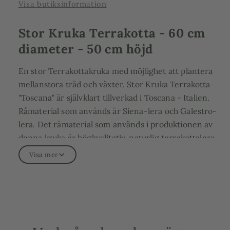
Visa butiksinformation
Stor Kruka Terrakotta - 60 cm
diameter - 50 cm höjd
En stor Terrakottakruka med möjlighet att plantera
mellanstora träd och växter. Stor Kruka Terrakotta
"Toscana" är självklart tillverkad i Toscana - Italien.
Råmaterial som används är Siena-lera och Galestro-
lera. Det råmaterial som används i produktionen av
denna kruka är högkvalitativ, naturlig terrakottalera,
som utvinns från de toscanska kullarna. Leran väljs
Visa mer
noggrant ut och blandas med vatten, och sedan
bearbetas för hand för att skapa den unika och
intrikata formen på krukan. Produkten är handgjord,
drejad och gipsformspressad. Denna kruka är lämplig
för utomhusbruk och klarar temperaturer ner mot