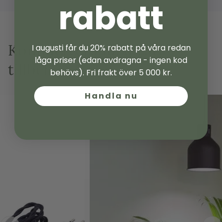
rabatt
Komplettera med rätt
I augusti får du 20% rabatt på våra redan
låga priser (edan avdragna - ingen kod
tillbehör
behövs). Fri frakt över 5 000 kr.
Handla nu