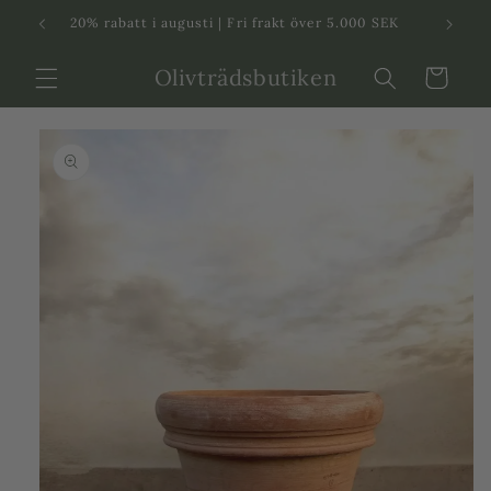
Svenska
Dansk
20% rabatt i augusti | Fri frakt över 5.000 SEK
in
Olivträdsbutiken
Varukorg
 vidare till
roduktinformation