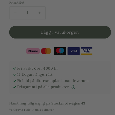
Kvantitet
Minska
Öka
kvantitet
kvantitet
för
för
Kruka
Kruka
Lägg i varukorgen
Terrakotta
Terrakotta
-
-
Toscana
Toscana
-
-
60
60
cm
cm
Fri Frakt över 4000 kr
diameter
diameter
14 Dagars ångerrätt
-
-
Få bild på ditt exemplar innan leverans
50
50
Prisgaranti på alla produkter
cm
cm
höjd
höjd
Hämtning tillgänglig på
Stockarydsvägen 43
Vanligtvis redo inom 24 timmar