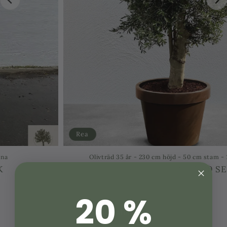
Rea
Olivträd 35 år - 230 cm höjd - 50 cm stam - 110 cm krona
Ordinarie
Försäljningspris
3,196.00 SEK
4,995.00 SEK
pris
20 %
Visa alla