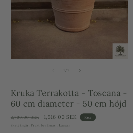
Öppna
mediet
1
av
1
/
5
i
modalfönster
Kruka Terrakotta - Toscana -
60 cm diameter - 50 cm höjd
Ordinarie
Försäljningspris
1,516.00 SEK
2,700.00 SEK
Rea
pris
Skatt ingår.
Frakt
beräknas i kassan.