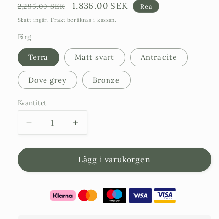
Ordinarie
Försäljningspris
1,836.00 SEK
2,295.00 SEK
Rea
pris
Skatt ingår.
Frakt
beräknas i kassan.
Färg
Terra
Matt svart
Antracite
Dove grey
Bronze
Kvantitet
Minska
Öka
kvantitet
kvantitet
för
för
Stor
Stor
Lägg i varukorgen
Kruka
Kruka
Lira
Lira
Elite
Elite
-
-
diameter
diameter