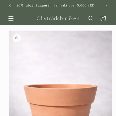
Svenska
Dansk
20% rabatt i augusti | Fri frakt över 5.000 SEK
in
Olivträdsbutiken
Varukorg
 vidare till
roduktinformation