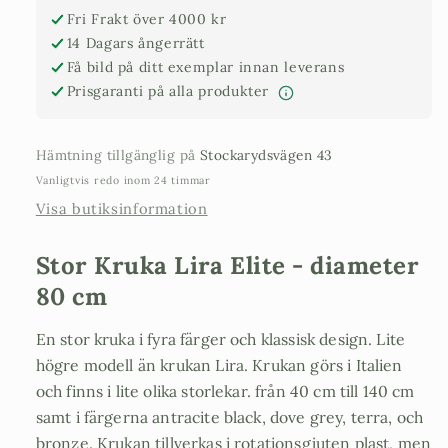
80
80
Fri Frakt över 4000 kr
cm
cm
14 Dagars ångerrätt
Få bild på ditt exemplar innan leverans
Prisgaranti på alla produkter
Hämtning tillgänglig på
Stockarydsvägen 43
Vanligtvis redo inom 24 timmar
Visa butiksinformation
Stor Kruka Lira Elite - diameter
80 cm
En stor kruka i fyra färger och klassisk design. Lite
högre modell än krukan Lira. Krukan görs i Italien
och finns i lite olika storlekar. från 40 cm till 140 cm
samt i färgerna antracite black, dove grey, terra, och
bronze. Krukan tillverkas i rotationsgjuten plast, men