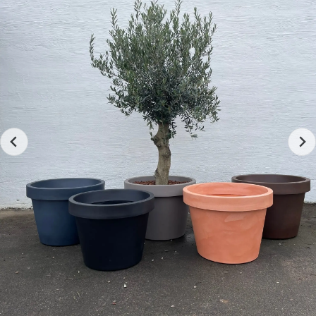
Hål i botten
Underlägg säljs separat.
Kruka Underlägg
som passar
denna Kruka Lira Elite, ⌀ 80 cm.