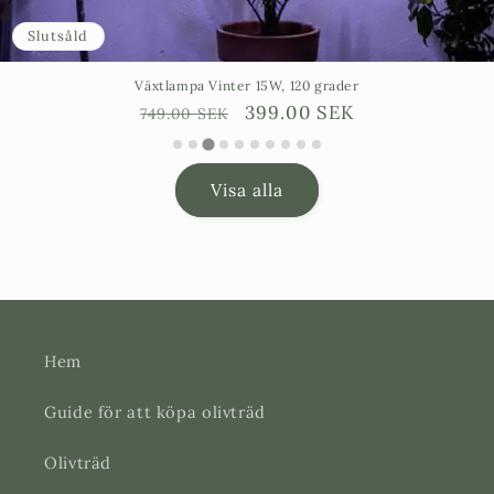
Slutsåld
Växtlampa Vinter 15W, 120 grader
Ordinarie
Försäljningspris
399.00 SEK
749.00 SEK
pris
Visa alla
Hem
Guide för att köpa olivträd
Olivträd