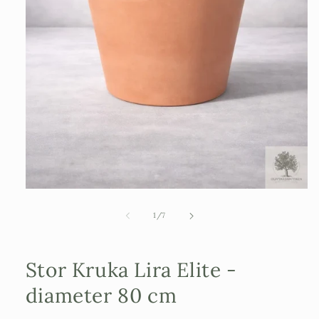
Öppna
mediet
1
av
1
/
7
i
modalfönster
Stor Kruka Lira Elite -
diameter 80 cm