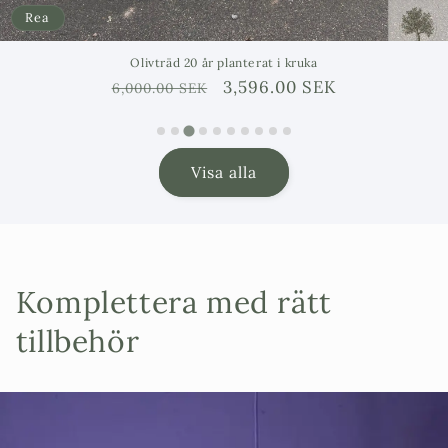
Rea
Olivträd 20 år planterat i kruka
Ordinarie
Försäljningspris
3,596.00 SEK
6,000.00 SEK
pris
Visa alla
Komplettera med rätt
tillbehör