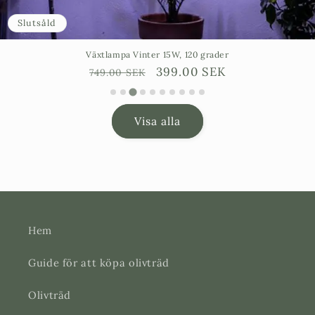
Rea
Växtlampa sladd, vit textilkabel, E27
Ordinarie
Försäljningspris
127.00 SEK
129.00 SEK
pris
Visa alla
Hem
Guide för att köpa olivträd
Olivträd