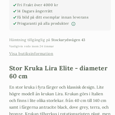
60
60
Fri Frakt över 4000 kr
cm
cm
14 Dagars ångerrätt
Få bild på ditt exemplar innan leverans
Prisgaranti på alla produkter
Hämtning tillgänglig på
Stockarydsvägen 43
Vanligtvis redo inom 24 timmar
Visa butiksinformation
Stor Kruka Lira Elite - diameter
60 cm
En stor kruka i fyra färger och klassisk design. Lite
högre modell än krukan Lira. Krukan görs i Italien
och finns i lite olika storlekar. från 40 cm till 140 cm
samt i färgerna antracite black, dove grey, terra, och
bronze. Krukan tillverkas i rotationsgjuten plast, men