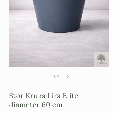
Öppna
mediet
1
av
1
/
5
i
modalfönster
Stor Kruka Lira Elite -
diameter 60 cm