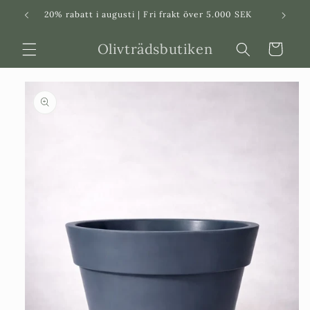
Svenska
Dansk
20% rabatt i augusti | Fri frakt över 5.000 SEK
in
Olivträdsbutiken
Varukorg
 vidare till
roduktinformation