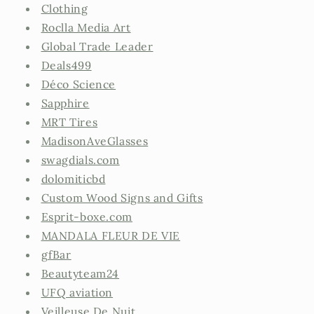
Clothing
Roclla Media Art
Global Trade Leader
Deals499
Déco Science
Sapphire
MRT Tires
MadisonAveGlasses
swagdials.com
dolomiticbd
Custom Wood Signs and Gifts
Esprit-boxe.com
MANDALA FLEUR DE VIE
gfBar
Beautyteam24
UFQ aviation
Veilleuse De Nuit