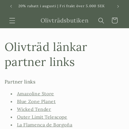
Svenska
Dansk
20% rabatt i augusti | Fri frakt över 5.000 SEK
in
Olivträdsbutiken
Varukorg
Olivträd länkar
partner links
Partner links
Amazoline Store
Blue Zone Planet
Wicked Tender
Outer Limit Telescope
La Flamenca de Borgoña