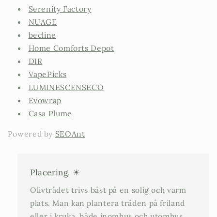
Serenity Factory
NUAGE
becline
Home Comforts Depot
DIR
VapePicks
LUMINESCENSECO
Evowrap
Casa Plume
Powered by
SEOAnt
Placering. ☀
Olivträdet trivs bäst på en solig och varm
plats. Man kan plantera träden på friland
eller i kruka, både inomhus och utomhus.