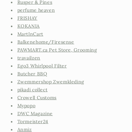
Rusper & Pines
perfume heaven
FRISHAY
KOKANIA
MartInCart
Balkenehome/Firesense
PAWMART.ca Pet Store, Grooming
travailzen
Ego3 Whirlpool Filter
Butcher BBQ
Zwemmershop Zwemkleding
pikadi collect
Crowell Customs
Mypopo
DWC Magazine
Tormeister24
Anmiz