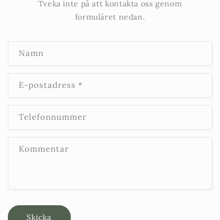
Tveka inte på att kontakta oss genom
formuläret nedan.
K
Namn
o
n
t
E-postadress
*
a
k
Telefonnummer
t
f
o
Kommentar
r
m
u
l
ä
Skicka