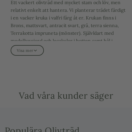
Ett vackert olivträd med mycket stam och löv, men
relativt enkelt att hantera. Vi planterar trädet färdigt
i en vacker kruka i valfri färg åt er. Krukan finns i
Brons, mattsvart, antracit svart, grå, terra sienna,
Terrakotta impruneta (mönster). Självklart med
medelhavsjord och lecakulor i botten samt hål i
botten för att olivträdet ska trivas bra.
Visa mer
Stamomkretsen på olivträdet är 25-35 cm, den totala
höjden inklusive kruka är cirka 190 cm.
Krukan som ingår är 60 cm diameter och ger en
härlig inramning till olivträdet.
Höjd: ca 190 cm inkl. kruka
Vad våra kunder säger
Vikt: ca 40 kg
Stamomkrets: ca 25-35 cm
Krukstorlek vintunna: 70 liter
Populära Olivträd