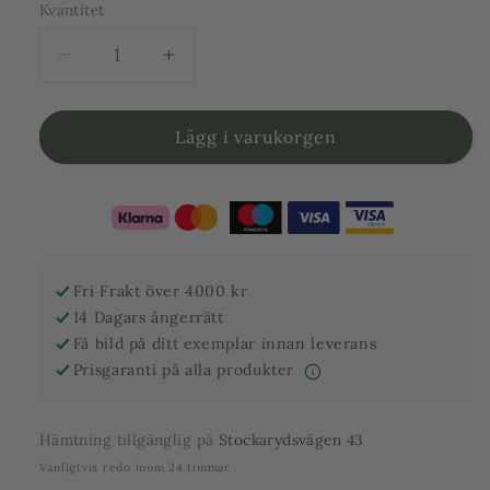
Kvantitet
Minska
Öka
kvantitet
kvantitet
för
för
Olivträd
Olivträd
Lägg i varukorgen
20
20
år
år
planterat
planterat
i
i
kruka
kruka
Fri Frakt över 4000 kr
14 Dagars ångerrätt
Få bild på ditt exemplar innan leverans
Prisgaranti på alla produkter
Hämtning tillgänglig på
Stockarydsvägen 43
Vanligtvis redo inom 24 timmar