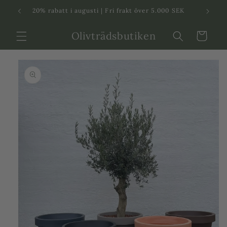
Svenska
Dansk
20% rabatt i augusti | Fri frakt över 5.000 SEK
in
Olivträdsbutiken
Varukorg
 vidare till
roduktinformation