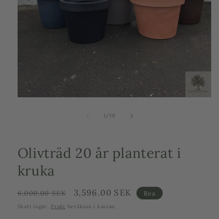
Öppna
mediet
1
av
1
/
10
i
modalfönster
Olivträd 20 år planterat i
kruka
Ordinarie
Försäljningspris
3,596.00 SEK
6,000.00 SEK
Rea
pris
Skatt ingår.
Frakt
beräknas i kassan.