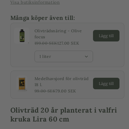
Visa butiksinformation
Många köper även till:
Olivträdsnäring - Olive
Lägg till
focus
199.00 SEK
127.00 SEK
1 liter
Medelhavsjord för olivträd
Lägg till
18 l.
99.00 SEK
79.00 SEK
Olivträd 20 år planterat i valfri
kruka Lira 60 cm