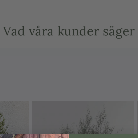
Tekniska data
Modell: Spot 
Vad våra kunder säger
Effekt: 30 Wa
Dimesioner (
CRI (RA): 85
Kabellängd: 3
Matningsspänn
Sekundärspän
Kylning: Passi
IP klass: IP 65