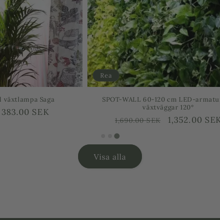
Rea
60-120 cm LED-armatur för
Skadedjursbekämpning ullöss - 
växtväggar 120°
ml blir 50 L
arie
Försäljningspris
1,352.00 SEK
Ordinarie
Försäl
188.0
00 SEK
235.00 SEK
pris
Visa alla