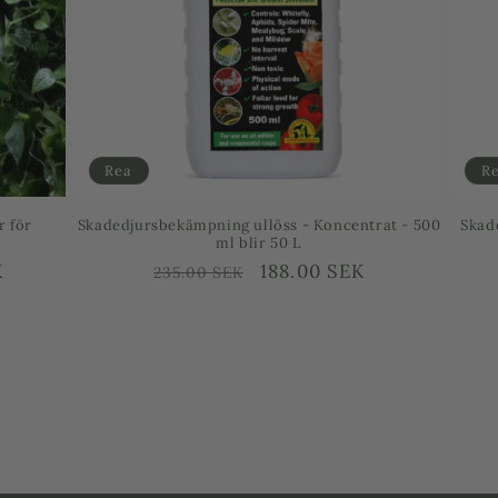
Rea
Koncentrat - 500
Skadedjursbekämpning ullöss - Spray mot ull &
sköldlöss på olivträd
jningspris
0 SEK
Ordinarie
Försäljningspris
159.00 SEK
235.00 SEK
pris