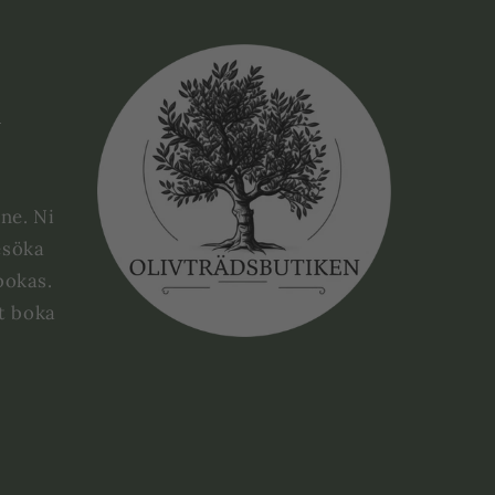
e
ne. Ni
esöka
bokas.
tt boka