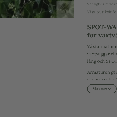
Vanligtvis redo 
Visa butiksinf
SPOT-WAL
för växtv
Växtarmatur me
växtväggar ell
lång och SPOT
Armaturen ger 
växternas färg
Visa mer
Den har LED-c
fotosyntesen, 
innebär att vä
Fästen för mon