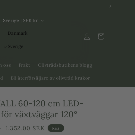
L
Sverige | SEK kr
a
Logga
Danmark
n
Varukorg
in
d
Sverige
/
R
 oss
Frakt
Olivträdsbutikens blogg
e
äd
Bli återförsäljare av olivträd krukor
g
i
ALL 60-120 cm LED-
o
n
för växtväggar 120°
Försäljningspris
1,352.00 SEK
K
Rea