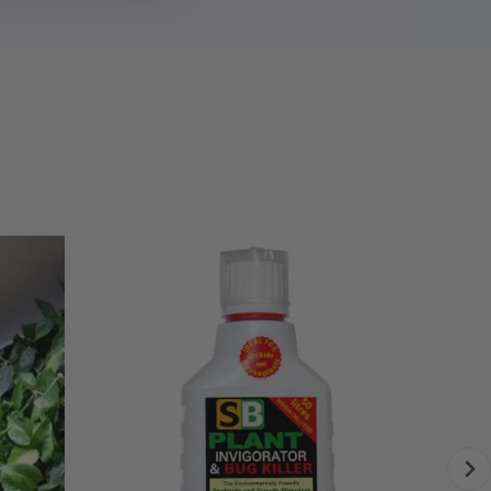
ning: 24V
v
mol@ 100mm
 000 timmar
: CE, EMC