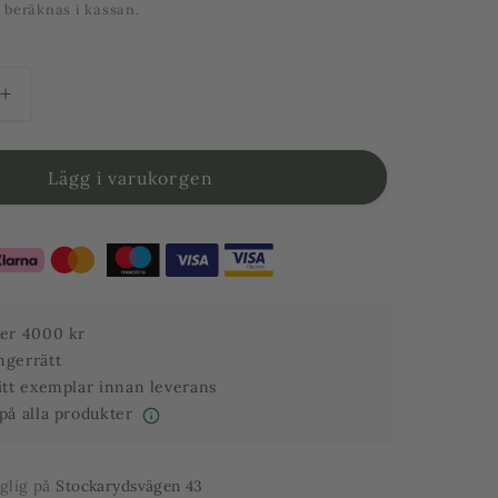
t
beräknas i kassan.
Öka
kvantitet
för
SPOT-
Lägg i varukorgen
WALL
60-
120
cm
LED-
armatur
ver 4000 kr
för
ngerrätt
r
växtväggar
ditt exemplar innan leverans
120°
 på alla produkter
nglig på
Stockarydsvägen 43