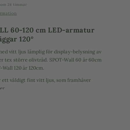
inom 24 timmar
ormation
L 60-120 cm LED-armatur
äggar 120°
d vitt ljus lämplig för display-belysning av
er tex större olivträd. SPOT-Wall 60 är 60cm
-Wall 120 är 120cm.
ett väldigt fint vitt ljus, som framhäver
er.
hip med våglängder som passar
och ger en balanserad tillväxt. Detta
xterna inte bara ser bra ut, de mår bra också!
tering i tak medföljer.