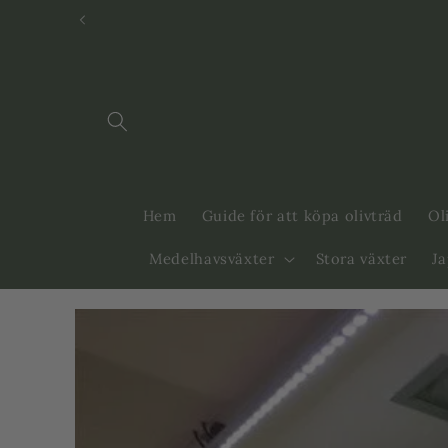
Svenska
Dansk
Hem
Guide för att köpa olivträd
Ol
Medelhavsväxter
Stora växter
J
Gå vidare till
produktinformation