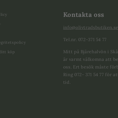
Kontakta oss
licy
o
info@olivtradsbutiken.s
Tel.nr. 072-371 54 77
egritetspolicy
Mitt på Bjärehalvön i Skå
ditt köp
är varmt välkomna att b
oss. Ert besök måste för
Ring 072- 371 54 77 för a
tid.