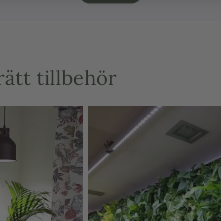
Sekundärspän
Kylning: Passi
IP klass: IP 65
ätt tillbehör
PPFD: 1450 u
Livslängd: 30
Certifieringar