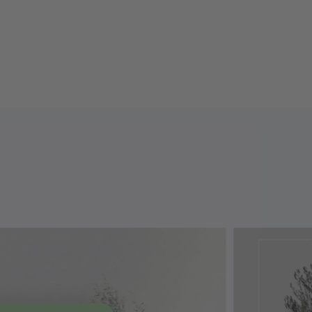
:
Wall 60
tt, Dimbar
LxBxH): 60 x 600x22 mm
 m
ing: 230V, 50Hz
ning: 24V
v