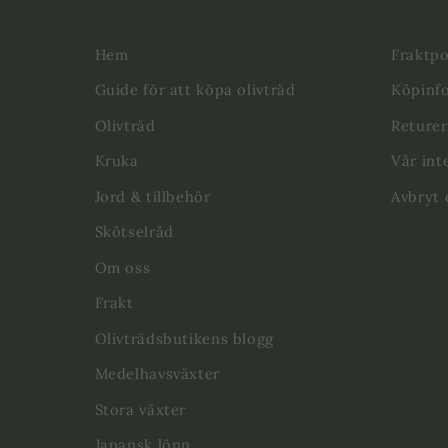
Hem
Fraktpo
Guide för att köpa olivträd
Köpinf
Olivträd
Returer
Kruka
Vår int
Jord & tillbehör
Avbryt 
Skötselråd
Om oss
Frakt
Olivträdsbutikens blogg
Medelhavsväxter
Stora växter
Japansk lönn