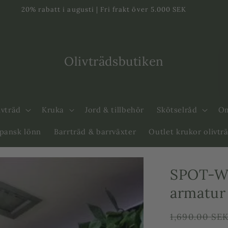
20% rabatt i augusti | Fri frakt över 5.000 SEK
Olivträdsbutiken
ivträd
Kruka
Jord & tillbehör
Skötselråd
Om
apansk lönn
Barrträd & barrväxter
Outlet krukor olivtr
SPOT-W
armatur 
Ordinarie
1,690.00 SE