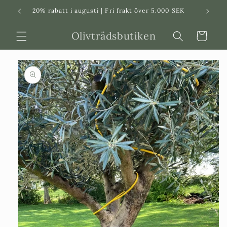
Svenska
Dansk
20% rabatt i augusti | Fri frakt över 5.000 SEK
in
Olivträdsbutiken
Varukorg
 vidare till
roduktinformation