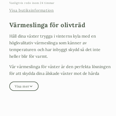
Vanligtvis redo inom 24 timmar
Visa butiksinformation
Värmeslinga för olivträd
Håll dina växter trygga i vinterns kyla med en
högkvalitativ värmeslinga som känner av
temperaturen och har inbyggt skydd så det inte
heller blir för varmt.
Vår värmeslinga för växter är den perfekta lösningen
för att skydda dina älskade växter mot de hårda
vinterförhållandena. Speciellt utformat för olivträd,
Visa mer
erbjuder vår värmeslinga enastående skydd och
värme för att säkerställa att dina växter överlever
även under den kallaste säsongen.
Slingan är enkel att installera. Börja vira
värmeslingan uppifrån kronan av trädet och jobba dig