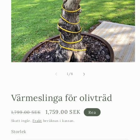
Öppna
mediet
1
av
1
/
8
i
modalfönster
Värmeslinga för olivträd
Ordinarie
Försäljningspris
1,759.00 SEK
1,799.00 SEK
Rea
pris
Skatt ingår.
Frakt
beräknas i kassan.
Storlek