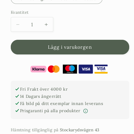
Kvantitet
Minska
Öka
kvantitet
kvantitet
för
för
Värmeslinga
Värmeslinga
Lägg i varukorgen
för
för
olivträd
olivträd
Fri Frakt över 4000 kr
14 Dagars ångerrätt
Få bild på ditt exemplar innan leverans
Prisgaranti på alla produkter
Hämtning tillgänglig på
Stockarydsvägen 43