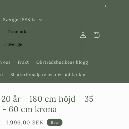
L
Sverige | SEK kr
a
Logga
Danmark
n
Varukorg
in
d
Sverige
/
R
 oss
Frakt
Olivträdsbutikens blogg
e
äd
Bli återförsäljare av olivträd krukor
g
i
 20 år - 180 cm höjd - 35
o
n
 - 60 cm krona
Försäljningspris
1,996.00 SEK
K
Rea