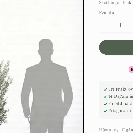
pris
Skatt ingår.
Frak
Kvantitet
Minska
kvantitet
för
Olivträd
20
år
-
180
cm
höjd
Fri Frakt ö
-
14 Dagars å
35
Få bild på 
cm
Prisgaranti
stam
-
60
Hämtning tillgä
cm