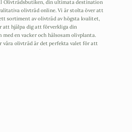
 Olivträdsbutiken, din ultimata destination
alitativa olivträd online. Vi är stolta över att
ett sortiment av olivträd av högsta kvalitet,
 att hjälpa dig att förverkliga din
 med en vacker och hälsosam olivplanta.
 våra olivträd är det perfekta valet för att
omhusmiljö och låt oss ta dig
a genom dessa fantastiska träd.
som är 20 år är lättskötta och tåliga olivträd
0 grader.
ivträd med mycket stam och löv, men relativt
tera. Trädet är över 20 år gammalt och
igger mellan 25-35 cm, den totala höjden
a är cirka 180 cm. Vi rekommenderar er att