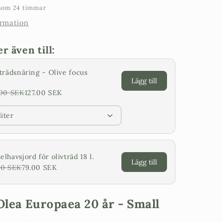
inom 24 timmar
krona
ormation
 även till:
trädsnäring - Olive focus
Lägg till
.00 SEK
127.00 SEK
liter
lhavsjord för olivträd 18 l.
Lägg till
00 SEK
79.00 SEK
Olea Europaea 20 år - Small