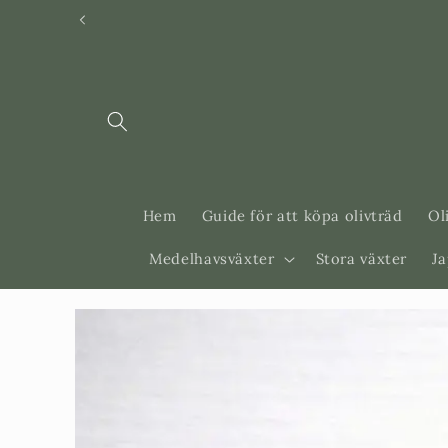
Svenska
Dansk
Hem
Guide för att köpa olivträd
Ol
Medelhavsväxter
Stora växter
J
Gå vidare till
produktinformation