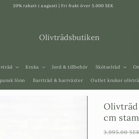
20% rabatt i augusti | Fri frakt över 5.000 SEK
Olivträdsbutiken
ivträd
Kruka
Jord & tillbehör
Skötselråd
Om
apansk lönn
Barrträd & barrväxter
Outlet krukor olivtr
Olivträd
cm stam
Ordinarie
3,995.00 SE