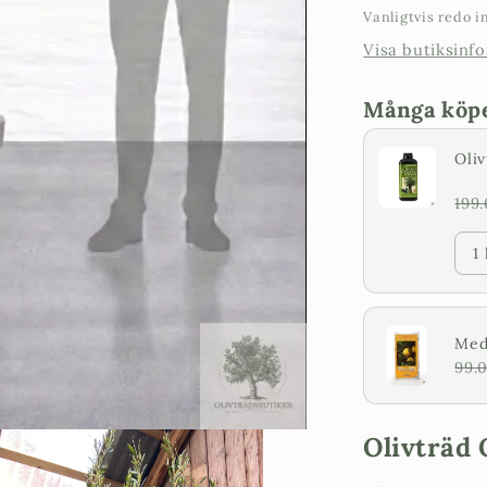
Vanligtvis redo 
krona
Visa butiksinf
Många köper
Oliv
199
1 
Mede
99.
Olivträd 