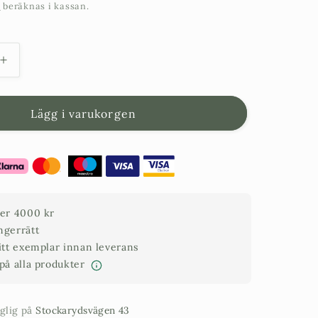
t
beräknas i kassan.
Öka
kvantitet
för
Olivträd
Lägg i varukorgen
20
år
-
180
cm
höjd
ver 4000 kr
-
ngerrätt
35
ditt exemplar innan leverans
cm
 på alla produkter
stam
-
60
nglig på
Stockarydsvägen 43
cm