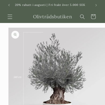
Svenska
Dansk
20% rabatt i augusti | Fri frakt över 5.000 SEK
in
Olivträdsbutiken
Varukorg
 vidare till
roduktinformation