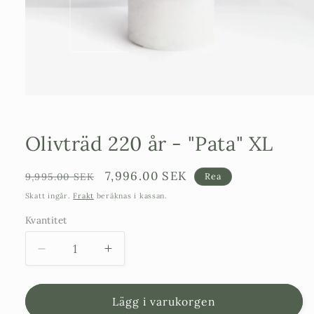
Öppna
mediet
1
i
Olivträd 220 år - "Pata" XL
modalfönster
Ordinarie
Försäljningspris
7,996.00 SEK
9,995.00 SEK
Rea
pris
Skatt ingår.
Frakt
beräknas i kassan.
Kvantitet
Minska
Öka
kvantitet
kvantitet
för
för
Olivträd
Olivträd
Lägg i varukorgen