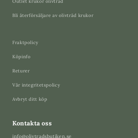
Outlet krukor olivträd
Bli återförsäljare av olivträd krukor
Fraktpolicy
Köpinfo
Returer
Vår integritetspolicy
Avbryt ditt köp
Kontakta oss
info@olivtradsbutiken.se