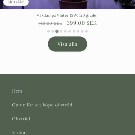
Slutsåld
Växtlampa Vinter 15W, 120 grader
Ordinarie
Försäljningspris
399.00 SEK
749.00 SEK
pris
Visa alla
Hem
Guide för att köpa olivträd
Olivträd
Kruka