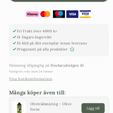
220
220
år
år
-
-
&quot;Pata&quot;
&quot;Pata&quot;
XL
XL
Fri Frakt över 4000 kr
14 Dagars ångerrätt
Få bild på ditt exemplar innan leverans
Prisgaranti på alla produkter
Hämtning tillgänglig på
Stockarydsvägen 43
Vanligtvis redo inom 24 timmar
Visa butiksinformation
Många köper även till:
Olivträdsnäring - Olive
Lägg till
focus