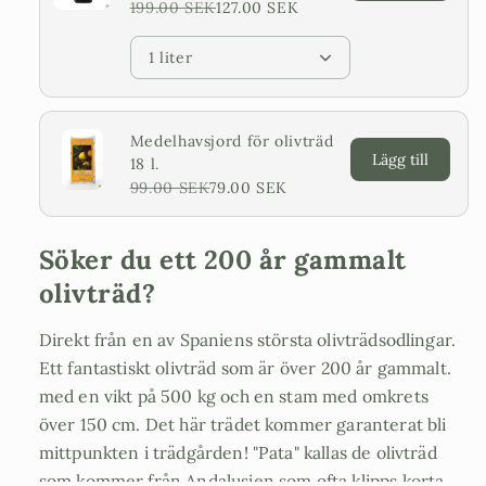
199.00 SEK
127.00 SEK
1 liter
Medelhavsjord för olivträd
Lägg till
18 l.
99.00 SEK
79.00 SEK
Söker du ett 200 år gammalt
olivträd?
Direkt från en av Spaniens största olivträdsodlingar.
Ett fantastiskt olivträd som är över 200 år gammalt.
med en vikt på 500 kg och en stam med omkrets
över 150 cm. Det här trädet kommer garanterat bli
mittpunkten i trädgården! "Pata" kallas de olivträd
som kommer från Andalusien som ofta klipps korta