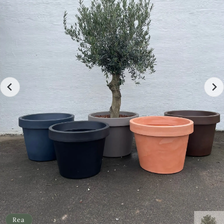
Tänk på att trädet på bilden inte är exakt det trädet
ni får. Detta är en kategorisering. Skulle ni vilja
veta mer på förhand exakt hur trädet ser ut så
kontakta oss för bilder, eller se: "unika olivträd"
Rea