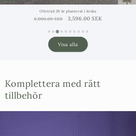
Olivträd 20 år planterat i kruka
Ordinarie
Försäljningspris
3,596.00 SEK
6,000.00 SEK
pris
Visa alla
Komplettera med rätt
tillbehör