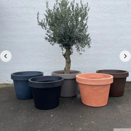
exemplar du kommer att få. Kontakta oss gärna
innan beställning eller leverans, så vet du precis
vilket träd som levereras.
Egenskaper
Växttyp:
Juniperus conferta ‘Schlager’
Typ:
Barrträd / en
Höjd:
ca 160 cm
Karaktär:
Vintergrönt, mycket tåligt och kompakt
Placering:
Trädgård, entré, terrass eller kruka
Leverans:
Grå plastkruka (omplantering erbjuds)