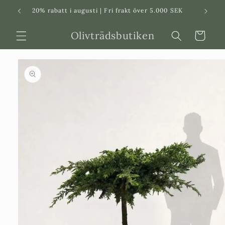
Svenska
Dansk
20% rabatt i augusti | Fri frakt över 5.000 SEK
in
Olivträdsbutiken
Varukorg
 vidare till
roduktinformation