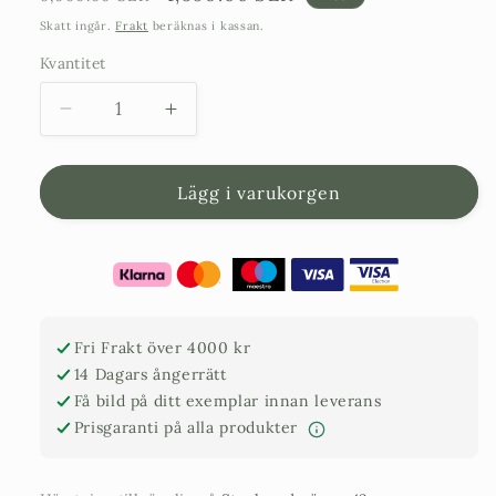
pris
Skatt ingår.
Frakt
beräknas i kassan.
Kvantitet
Minska
Öka
kvantitet
kvantitet
för
för
Barrträd
Barrträd
Lägg i varukorgen
i
i
kruka
kruka
-
-
Juniperus
Juniperus
Conferta
Conferta
Schlager
Schlager
Fri Frakt över 4000 kr
-
-
14 Dagars ångerrätt
1,6
1,6
Få bild på ditt exemplar innan leverans
m
m
Prisgaranti på alla produkter