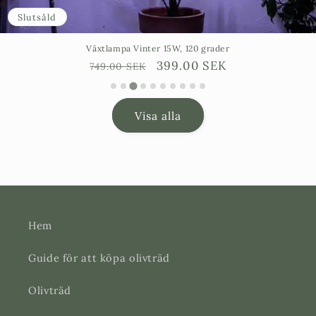
Slutsåld
Växtlampa Vinter 15W, 120 grader
Ordinarie
Försäljningspris
399.00 SEK
749.00 SEK
pris
Visa alla
Hem
Guide för att köpa olivträd
Olivträd