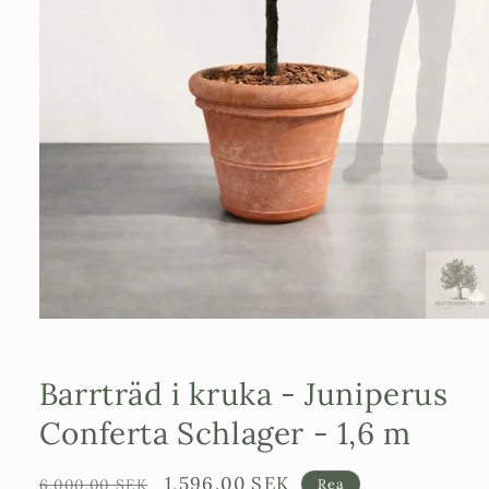
Öppna
mediet
1
i
Barrträd i kruka - Juniperus
modalfönster
Conferta Schlager - 1,6 m
Ordinarie
Försäljningspris
1,596.00 SEK
6,000.00 SEK
Rea