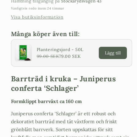
Hämtning tillgänglig på
Stockarydsvägen 43
Vanligtvis redo inom 24 timmar
Visa butiksinformation
Många köper även till:
Planteringsjord - 50L
Lägg till
99.00 SEK
79.00 SEK
Barrträd i kruka – Juniperus
conferta ‘Schlager’
Formklippt barrväxt ca 160 cm
Juniperus conferta ‘Schlager’ är ett robust och
dekorativt barrträd med tät växtform och friskt
grönblått barrverk. Sorten uppskattas för sitt