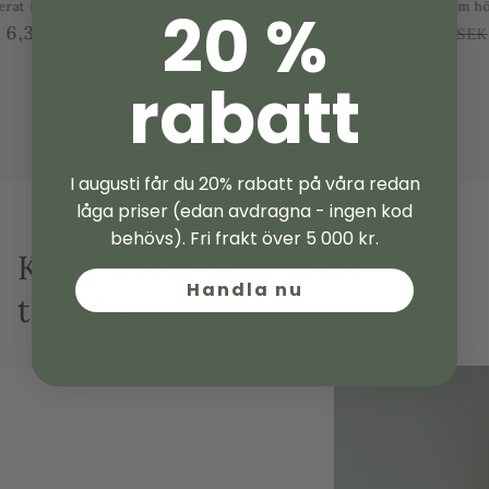
Olivträd 35 år - 230 cm höjd - 50 cm stam - 110 cm krona
20 %
Ordinarie
Försäljningspris
3,196.00 SEK
4,995.00 SEK
pris
rabatt
…
Visa alla
I augusti får du 20% rabatt på våra redan
låga priser (edan avdragna - ingen kod
behövs). Fri frakt över 5 000 kr.
Komplettera med rätt
Handla nu
tillbehör