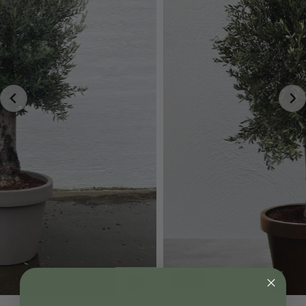
terrassen. Plantera den gärna i en halv vintunna, en
rustik terrakottakruka eller någon av våra snygga
italienska plastkrukor för att lyfta fram dess naturliga
charm.
Skötseln är minimal – regelbunden vattning under
etableringsfasen och sedan endast vid långvarig
torka. Beskärning behövs sällan, men du kan
försiktigt forma tallen om du vill framhäva dess
karaktäristiska växtsätt.
Pinus sylvestris 'Watereri' är ett perfekt val för dig
som vill ha en vacker, vintergrön barrväxt som skapar
struktur och grönska året runt. Med sin tålighet, låga
skötselkrav och tidlösa skönhet är denna dvärgtall en
självklar favorit för både trädgårdsentusiaster och
landskapsdesigners.
Rea