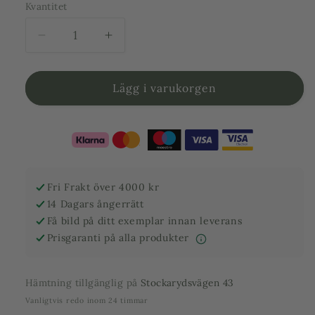
Kvantitet
Minska
Öka
kvantitet
kvantitet
för
för
Pinus
Pinus
Lägg i varukorgen
Silvestris
Silvestris
Watereri
Watereri
-
-
Bonsai
Bonsai
molnklippt
molnklippt
150
150
Fri Frakt över 4000 kr
cm
cm
14 Dagars ångerrätt
Få bild på ditt exemplar innan leverans
Prisgaranti på alla produkter
Hämtning tillgänglig på
Stockarydsvägen 43
Vanligtvis redo inom 24 timmar