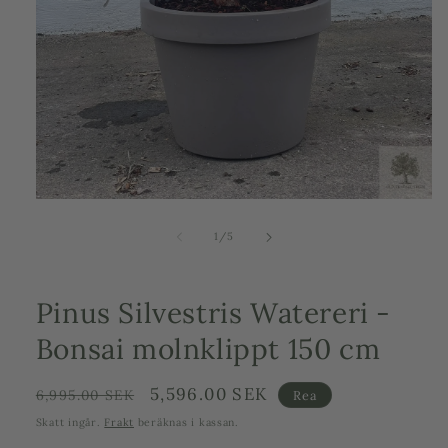
Öppna
mediet
1
av
1
/
5
i
modalfönster
Pinus Silvestris Watereri -
Bonsai molnklippt 150 cm
Ordinarie
Försäljningspris
5,596.00 SEK
6,995.00 SEK
Rea
pris
Skatt ingår.
Frakt
beräknas i kassan.