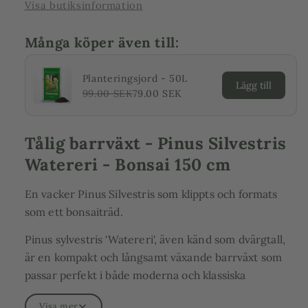
Visa butiksinformation
Många köper även till:
Planteringsjord - 50L
Lägg till
99.00 SEK
79.00 SEK
Tålig barrväxt - Pinus Silvestris
Watereri - Bonsai 150 cm
En vacker Pinus Silvestris som klippts och formats
som ett bonsaiträd.
Pinus sylvestris 'Watereri', även känd som dvärgtall,
är en kompakt och långsamt växande barrväxt som
passar perfekt i både moderna och klassiska
trädgårdar. Med sin naturliga, skulpturala form och
Visa mer