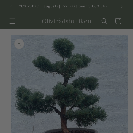
Svenska
Dansk
20% rabatt i augusti | Fri frakt över 5.000 SEK
in
Olivträdsbutiken
Varukorg
 vidare till
roduktinformation