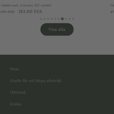
Växtarmatur till växtlampa Saga
Ordinarie
Försäljningspris
383.00 SEK
479.00 SEK
pris
Visa alla
Hem
Guide för att köpa olivträd
Olivträd
Kruka