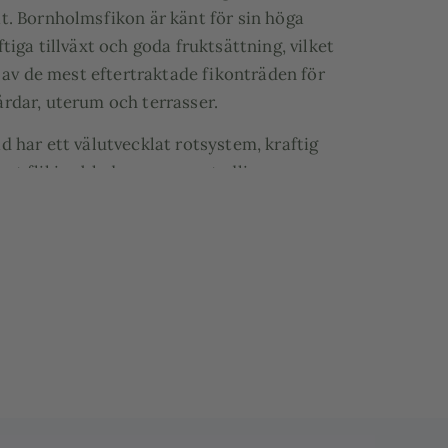
t. Bornholmsfikon är känt för sin höga
ftiga tillväxt och goda fruktsättning, vilket
tt av de mest eftertraktade fikonträden för
rdar, uterum och terrasser.
d har ett välutvecklat rotsystem, kraftig
rt flikiga blad som ger en tydlig
la. Under rätt förutsättningar kan trädet ge
ka fikon även hos oss i Sverige.
d ut just det exemplar du beställer och
 plantering i kruka – exempelvis italiensk
lva vintunnor eller stilrena plastkrukor –
nligt konstens alla regler. Självklart kan vi
lder på trädet innan leverans.
Bornholmsfikon: