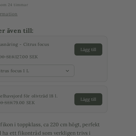
inom 24 timmar
ormation
 även till:
usnäring - Citrus focus
Lägg till
.00 SEK
127.00 SEK
itrus focus 1 L
lhavsjord för olivträd 18 l.
Lägg till
00 SEK
79.00 SEK
ikon i toppklass, ca 220 cm högt, perfekt
l ha ett fikonträd som verkligen trivs i