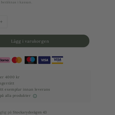
t
beräknas i kassan.
Öka
kvantitet
för
Fikonträd
Lägg i varukorgen
–
fikon
Bornholmsfikon
–
220
cm
ver 4000 kr
ngerrätt
ditt exemplar innan leverans
 på alla produkter
nglig på
Stockarydsvägen 43