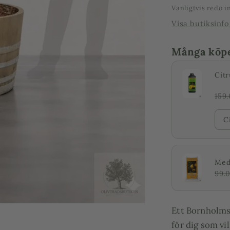
Vanligtvis redo 
Visa butiksinf
Många köper
Citr
159
C
Mede
99.
Ett Bornholmsf
för dig som vil