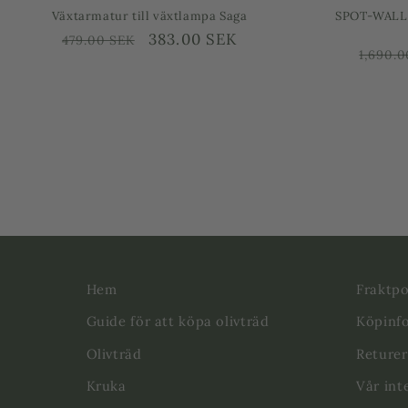
ss - Spray mot ull &
Vinterskydd för olivträd
olivträd
Ordinarie
Försäljningspris
Från
559.00 SEK
599.00 SEK
rsäljningspris
59.00 SEK
pris
Hem
Fraktpo
Guide för att köpa olivträd
Köpinf
Olivträd
Returer
Kruka
Vår int