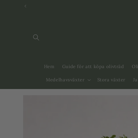
Svenska
Dansk
Hem
Guide för att köpa olivträd
Ol
Medelhavsväxter
Stora växter
J
Gå vidare till
produktinformation