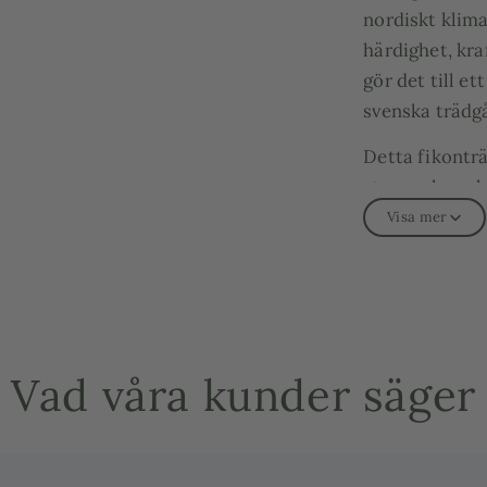
nordiskt klima
härdighet, kra
gör det till e
svenska trädgå
Detta fikonträ
stam och vacke
medelhavskäns
Visa mer
söta, aromatis
Vi väljer allti
erbjuder gärna
terrakotta, ha
Vad våra kunder säger
med rätt jord e
även skicka bi
Fördelar med 