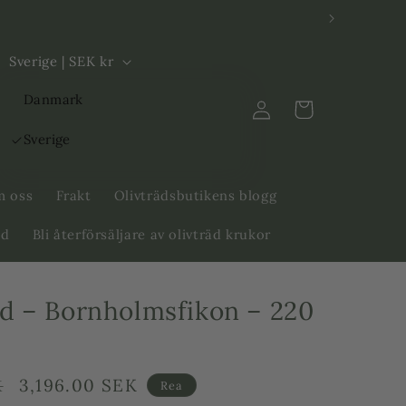
L
Sverige | SEK kr
a
Logga
Danmark
n
Varukorg
in
d
Sverige
/
R
 oss
Frakt
Olivträdsbutikens blogg
e
äd
Bli återförsäljare av olivträd krukor
g
i
äd – Bornholmsfikon – 220
o
n
Försäljningspris
3,196.00 SEK
K
Rea