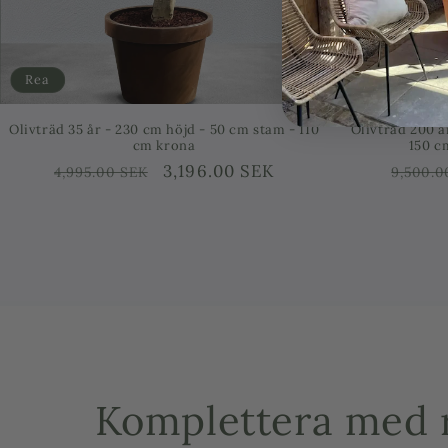
Rea
Re
Olivträd 25 år planterat i halvt vinfat - Höjd 200
Olivtr
cm
pris
Ordinarie
Försäljningspris
3,596.00 SEK
5,495.00 SEK
pris
Komplettera med r