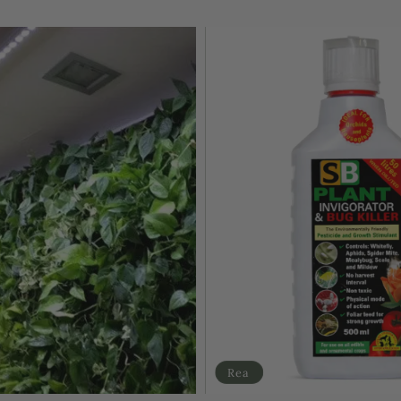
Rea
Sluts