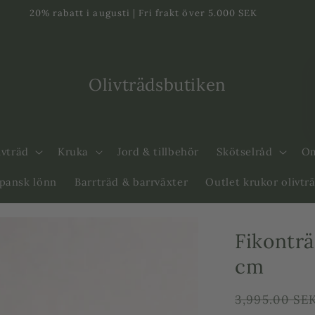
20% rabatt i augusti | Fri frakt över 5.000 SEK
Olivträdsbutiken
ivträd
Kruka
Jord & tillbehör
Skötselråd
Om
apansk lönn
Barrträd & barrväxter
Outlet krukor olivtr
Fikontr
cm
Ordinarie
3,995.00 SE