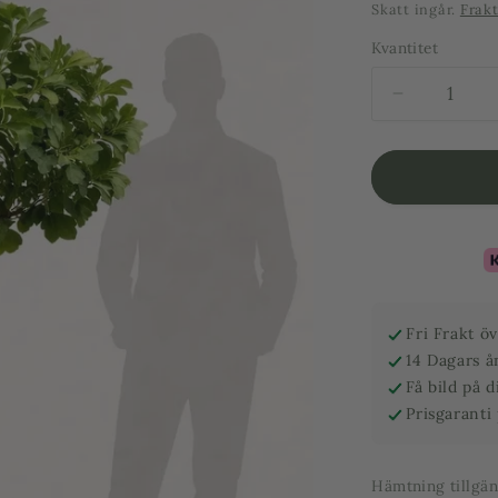
pris
Skatt ingår.
Frak
Kvantitet
Minska
kvantitet
för
Fikonträd
–
Bornholms
–
220
cm
Fri Frakt ö
14 Dagars å
Få bild på 
Prisgaranti
Hämtning tillgä