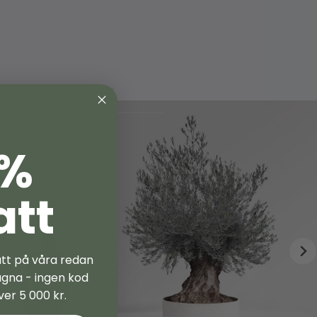
ikonträd för nordiskt klimat
t – stort och etablerat exemplar
 eller friland på skyddad plats
ert bladverk och ätbara fikon
ch varsamt hanterat träd
 %
från Bornholm är ett långsiktigt val för dig
inera prydnad, odlingsglädje och
att
a – även på nordliga breddgrader. Vill du
lantering eller rådgivning kring placering är
mtal bort 🌿
att på våra redan
agna - ingen kod
ver 5 000 kr.