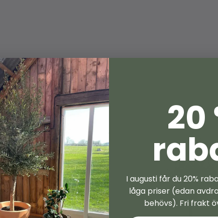
Extra tåligt f
Ca 220 cm hög
Passar i kruka
Ger både vack
Handplockat o
20
Ett fikonträd 
som vill komb
rab
medelhavskänsl
ha hjälp med p
vi bara ett sa
I augusti får du 20% rab
låga priser (edan avdr
behövs). Fri frakt ö