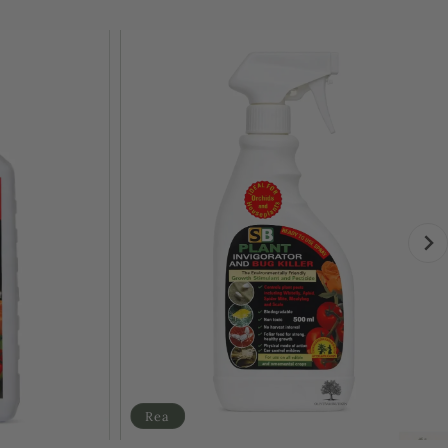
åld
Rea