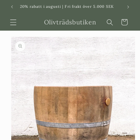
Svenska
Dansk
20% rabatt i augusti | Fri frakt över 5.000 SEK
in
Olivträdsbutiken
Varukorg
 vidare till
roduktinformation