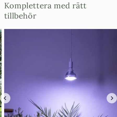
Komplettera med rätt
tillbehör
Här hittar ni både
hela vintunnor
och
halva vintunnor
för plantering
Vill ni
köpa fler stora krukor