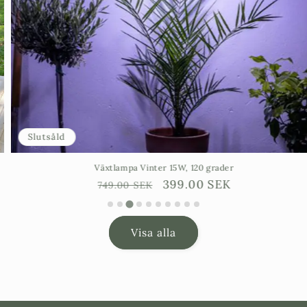
Slutsåld
Växtlampa Vinter 15W, 120 grader
Ordinarie
Försäljningspris
399.00 SEK
749.00 SEK
pris
Visa alla