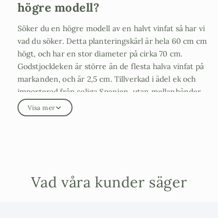
högre modell?
Söker du en högre modell av en halvt vinfat så har vi
vad du söker. Detta planteringskärl är hela 60 cm cm
högt, och har en stor diameter på cirka 70 cm.
Godstjockleken är större än de flesta halva vinfat på
markanden, och är 2,5 cm. Tillverkad i ädel ek och
importerad från soliga Spanien, utan mellanhänder,
är detta halva vinfat ett elegant och praktiskt val för
Visa mer
att framhäva dina växter och skapa en
medelhavskänsla i din trädgård. Våra vinfat har
tjockare gods och 4 rejäla stålband i galvaniserad
zink.
Vill man ha lite ljusare finish på tunnan kan man lätt
Vad våra kunder säger
slipa den hemma och få fram det ljusare träet under.
Varför vår halva vinfat är enastående: