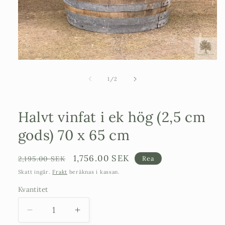
Öppna
mediet
1
av
1
/
2
i
modalfönster
Halvt vinfat i ek hög (2,5 cm
gods) 70 x 65 cm
Ordinarie
Försäljningspris
1,756.00 SEK
2,195.00 SEK
Rea
pris
Skatt ingår.
Frakt
beräknas i kassan.
Kvantitet
Minska
Öka