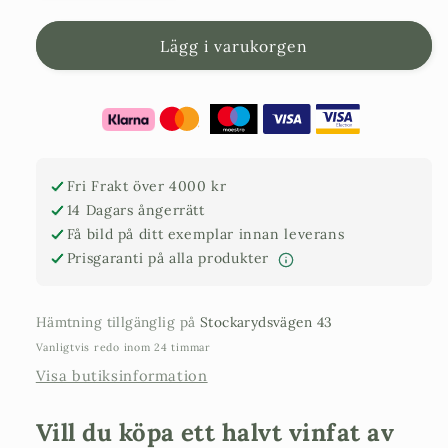
kvantitet
kvantitet
för
för
Halvt
Halvt
Lägg i varukorgen
vinfat
vinfat
i
i
ek
ek
hög
hög
(2,5
(2,5
cm
cm
Fri Frakt över 4000 kr
gods)
gods)
14 Dagars ångerrätt
70
70
Få bild på ditt exemplar innan leverans
x
x
Prisgaranti på alla produkter
65
65
cm
cm
Hämtning tillgänglig på
Stockarydsvägen 43
Vanligtvis redo inom 24 timmar
Visa butiksinformation
Vill du köpa ett halvt vinfat av