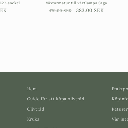
Växtarmatur till växtlampa Saga
SPOT-WALL 
Ordinarie
Försäljningspris
383.00 SEK
479.00 SEK
Ordin
1,690.
pris
pris
Hem
Fraktpo
Guide för att köpa olivträd
Köpinf
Olivträd
Returer
Kruka
Vår int