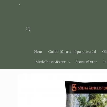
Svenska
Dansk
Hem
Guide för att köpa olivträd
Ol
Medelhavsväxter
Stora växter
J
Gå vidare till
produktinformation