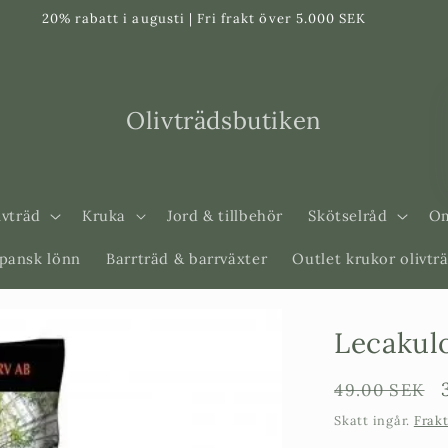
20% rabatt i augusti | Fri frakt över 5.000 SEK
Olivträdsbutiken
ivträd
Kruka
Jord & tillbehör
Skötselråd
Om
apansk lönn
Barrträd & barrväxter
Outlet krukor olivtr
Lecakulo
Ordinarie
49.00 SEK
pris
Skatt ingår.
Frak