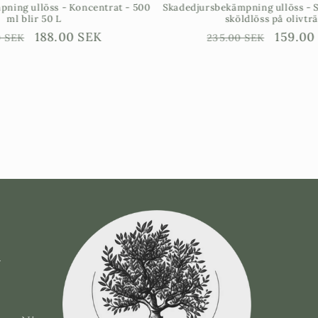
Koncentrat - 500
Skadedjursbekämpning ullöss - Spray mot ull &
sköldlöss på olivträd
jningspris
0 SEK
Ordinarie
Försäljningspris
159.00 SEK
235.00 SEK
pris
e