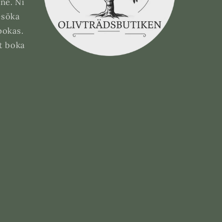
ne. Ni
esöka
bokas.
tt boka