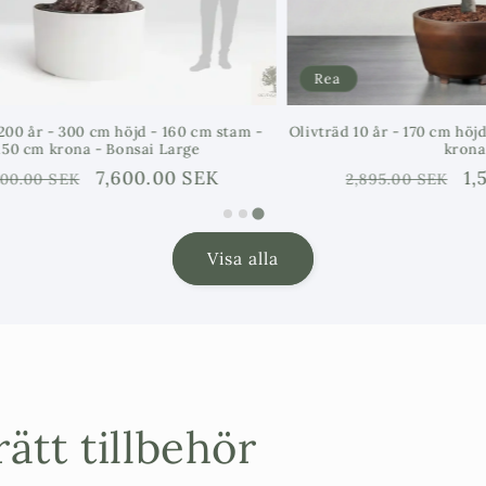
Rea
r - 300 cm höjd - 160 cm stam -
Olivträd 10 år - 170 cm höjd - 2
m krona - Bonsai Large
krona
rie
Försäljningspris
7,600.00 SEK
Ordinarie
Försäl
1,596.
0 SEK
2,895.00 SEK
pris
Visa alla
ätt tillbehör