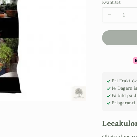
Kvantitet
Minska
kvantitet
för
Lecakulor
-
10
l.
Fri Frakt ö
14 Dagars å
Få bild på 
Prisgaranti
Lecakulo
Olivträdens röt