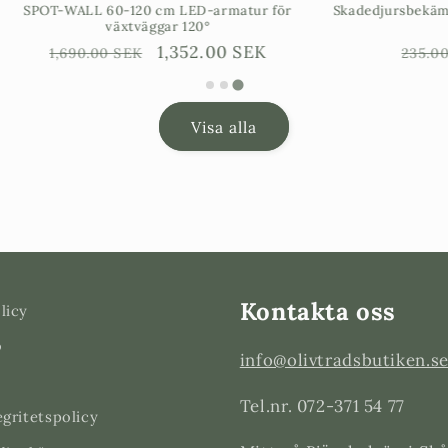
60-120 cm LED-armatur för
Skadedjursbekämpning ullöss - 
växtväggar 120°
ml blir 50 L
arie
Försäljningspris
1,352.00 SEK
Ordinarie
Försäl
188.0
00 SEK
235.00 SEK
pris
Visa alla
Kontakta oss
licy
o
info@olivtradsbutiken.s
Tel.nr. 072-371 54 77
egritetspolicy