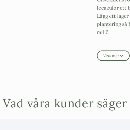
lecakulor ett 
Lägg ett lager
plantering så 
miljö.
Visa mer
Storlek på säck
Vad våra kunder säger