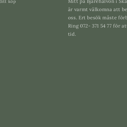
Mitt på Bjärehalvön i Skå
ditt köp
är varmt välkomna att b
oss. Ert besök måste för
Ring 072- 371 54 77 för a
tid.