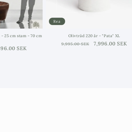
Rea
5 cm stam - 70 cm
Olivträd 220 år - "Pata" XL
Ordinarie
Försäljningspris
7,996.00 SEK
9,995.00 SEK
jningspris
00 SEK
pris