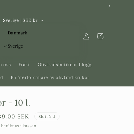
L
Sverige | SEK kr
a
Logga
Danmark
n
Varukorg
in
d
Sverige
/
R
 oss
Frakt
Olivträdsbutikens blogg
e
äd
Bli återförsäljare av olivträd krukor
g
i
r - 10 l.
o
n
Försäljningspris
39.00 SEK
Slutsåld
t
beräknas i kassan.