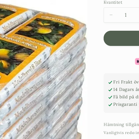
Kvantitet
Minska
kvantitet
för
Medelhavs
Emma
Ljunga
Pall
Fri Frakt ö
14 Dagars å
Få bild på 
Prisgaranti
Hämtning tillgä
Vanligtvis redo 