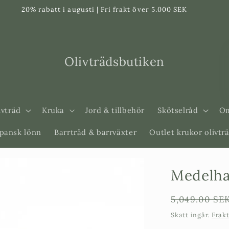
20% rabatt i augusti | Fri frakt över 5.000 SEK
Olivträdsbutiken
ivträd
Kruka
Jord & tillbehör
Skötselråd
Om
apansk lönn
Barrträd & barrväxter
Outlet krukor olivtr
Medelha
Ordinarie
5,049.00 SE
pris
Skatt ingår.
Frak