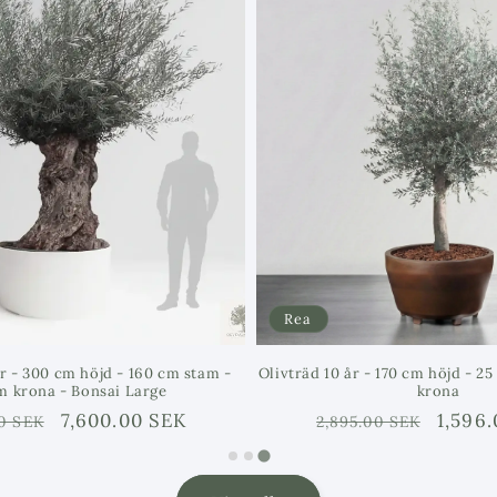
Fördelar 
med Mede
När du köper
att du har till
samtidigt som
enstaka säckar
Ekonomi
ger dig de
Direktle
levererar
Rea
Enhetlig 
r - 300 cm höjd - 160 cm stam -
Olivträd 10 år - 170 cm höjd - 2
medelha
m krona - Bonsai Large
krona
förutsägb
rie
Försäljningspris
7,600.00 SEK
Ordinarie
Försäl
1,596.
0 SEK
2,895.00 SEK
pris
Användn