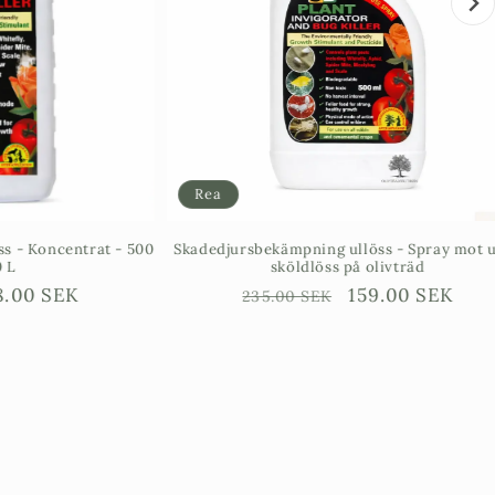
Rea
Koncentrat - 500
Skadedjursbekämpning ullöss - Spray mot ull &
sköldlöss på olivträd
jningspris
0 SEK
Ordinarie
Försäljningspris
159.00 SEK
235.00 SEK
pris