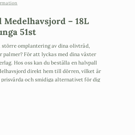
ormation
d Medelhavsjord – 18L
nga 51st
 större omplantering av dina olivträd,
er palmer? För att lyckas med dina växter
erlag. Hos oss kan du beställa en halvpall
elhavsjord direkt hem till dörren, vilket är
prisvärda och smidiga alternativet för dig
avsträdgård eller stora krukor.
passade medelhavjord från Emmaljunga
rd") är framtagen för att ge dina växter de
 förutsättningarna i vårt nordiska klimat.
nvända just Emmaljunga