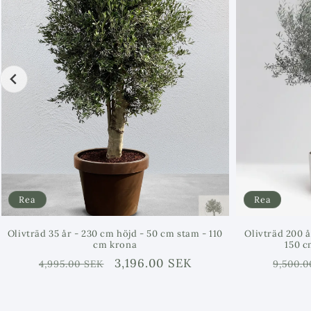
Rea
Rea
Olivträd 35 år - 230 cm höjd - 50 cm stam - 110
Olivträd 200 å
cm krona
150 c
Ordinarie
Försäljningspris
3,196.00 SEK
Ordina
4,995.00 SEK
9,500.0
pris
pris