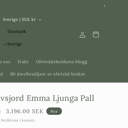
L
Sverige | SEK kr
a
Logga
Danmark
n
Varukorg
in
d
Sverige
/
R
 oss
Frakt
Olivträdsbutikens blogg
e
äd
Bli återförsäljare av olivträd krukor
g
i
vsjord Emma Ljunga Pall
o
n
Försäljningspris
3,196.00 SEK
K
Rea
t
beräknas i kassan.