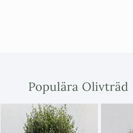
modalfönster
Populära Olivträd