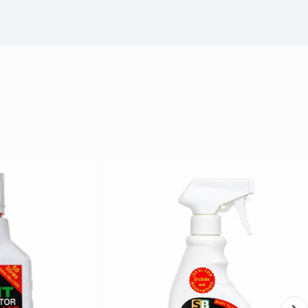
avjord
rekommenderas starkt för:
r rötterna den luftighet de behöver.
Stödjer tillväxten av citroner, lime och
fikon:
Skapar en stabil och näringsrik miljö
orden på hel-pall, men leverans kommer att
l.