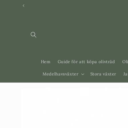
Svenska
Dansk
Hem
Guide för att köpa olivträd
Ol
Medelhavsväxter
Stora växter
J
Gå vidare till
produktinformation