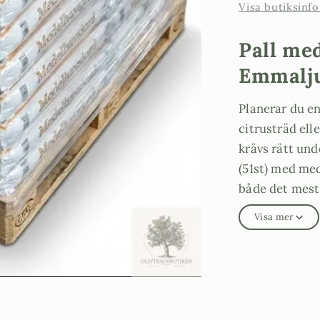
Visa butiksinf
Pall me
Emmalju
Planerar du en
citrusträd ell
krävs rätt und
(51st) med med
både det mest 
med en medelh
Visa mer
Vår specialan
("Jord rätt gjo
bästa tänkbara
Varför a