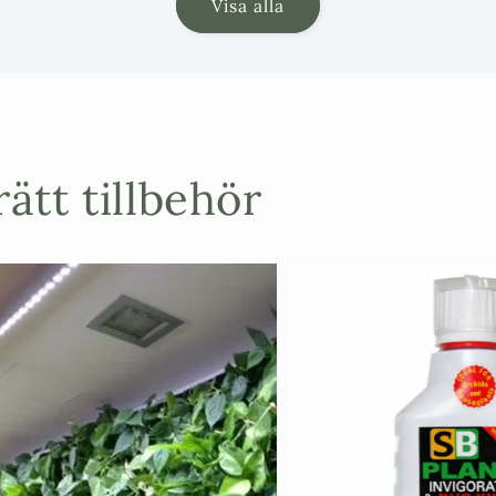
Visa alla
Denna
medelh
Olivträd:
Ge
Citrusträd:
apelsiner.
Palmer och 
ätt tillbehör
i krukan.
Bilden visar j
ske på halv-pal