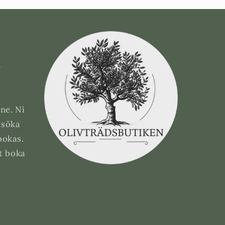
e
ne. Ni
esöka
bokas.
tt boka