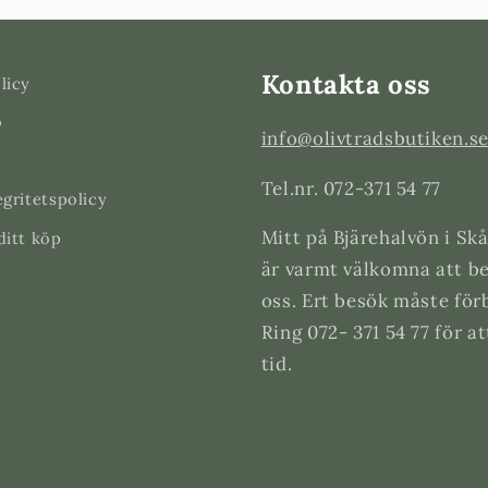
Kontakta oss
licy
o
info@olivtradsbutiken.s
Tel.nr. 072-371 54 77
egritetspolicy
Mitt på Bjärehalvön i Skå
ditt köp
är varmt välkomna att b
oss. Ert besök måste för
Ring 072- 371 54 77 för a
tid.