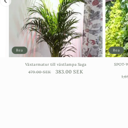
Rea
Rea
Växtarmatur till växtlampa Saga
SPOT-WALL 
Ordinarie
Försäljningspris
383.00 SEK
479.00 SEK
Ordin
1,690.
pris
pris