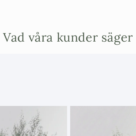
Medelhav
En högkvalitat
blomjord geno
Vad våra kunder säger
utvecklad för
specifik närin
Optimal dr
medelhavjo
rötterna, nå
Rätt näring
fruktsättni
medelhavsv
Smidig vol
perfekt stor
omplantering