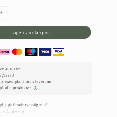
Öka
kvantitet
för
jord
Medelhavsjord
Lägg i varukorgen
Emma
Ljunga
Pall
ver 4000 kr
ngerrätt
ditt exemplar innan leverans
 på alla produkter
nglig på
Stockarydsvägen 43
inom 24 timmar