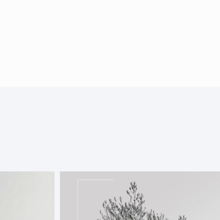
jord?
iv medelhavjord skiljer sig från vanlig
m sin unika sammansättning. Den är
 växter som kräver god dränering och en
gsbalans.
änering:
Den grova strukturen i denna
rd
förhindrar att vatten blir stående vid
got som är livsviktigt för olivträd.
:
Jorden är berikad med ämnen som främjar
ng och friska, gröna blad hos citrus- och
äxter.
ym:
Varje säck innehåller 18 liter, vilket är en
lek för att enkelt kunna lyfta och hälla vid
 i större kärl.