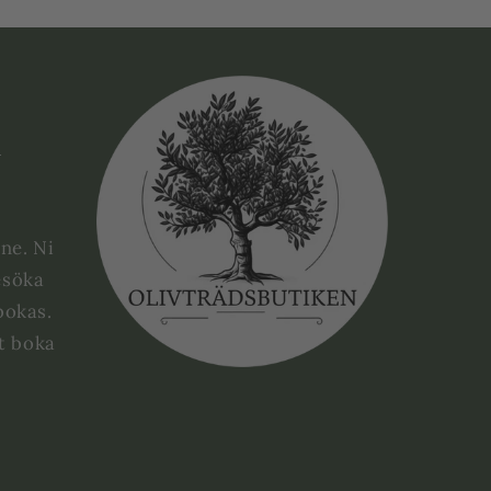
e
ne. Ni
esöka
bokas.
tt boka