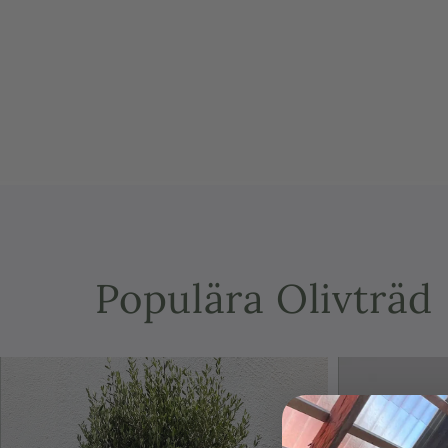
modalfönster
Populära Olivträd