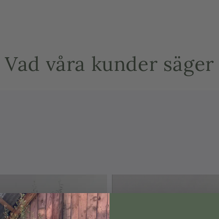
Därför är
som närin
Anpassad fö
Vad våra kunder säger
Motverkar j
Främjar jämn
Innehåller 
näringsupp
Berikad med
Ericaceous Foc
jordens näring
japansk lönn s
urlakas.
Dosering