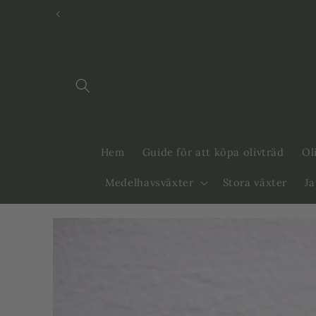
Svenska
Dansk
Hem
Guide för att köpa olivträd
Ol
Medelhavsväxter
Stora växter
J
Gå vidare till
produktinformation