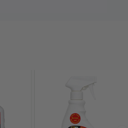
en
magnesium, svavel, kobolt, nickel,
h fulvosyra
för ett komplett och långsiktigt
 resultat
eous Focus regelbundet tillsammans med en
 för japansk lönn
och undvik kalkhaltigt
atet blir ett friskare träd med vackert
tabil tillväxt hela säsongen.
art val för dig som söker
bästa näringen för