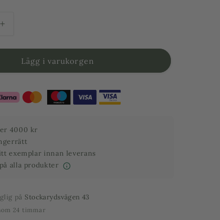
Öka
kvantitet
för
Japansk
Lägg i varukorgen
Lönn
-
Näring
1
L
ver 4000 kr
ngerrätt
ditt exemplar innan leverans
 på alla produkter
nglig på
Stockarydsvägen 43
inom 24 timmar