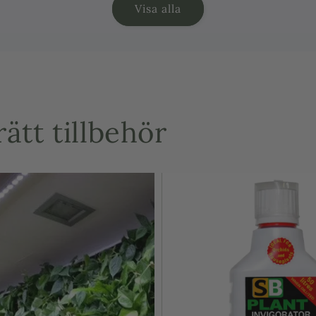
Visa alla
Innehåller äv
humussyra oc
näringsstöd.
För bästa
ätt tillbehör
Använd Ericac
jord anpassad
vatten. Result
bladverk och s
👉 Ett självkl
japansk lönn
.