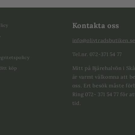
Kontakta oss
licy
o
info@olivtradsbutiken.s
Tel.nr. 072-371 54 77
egritetspolicy
Mitt på Bjärehalvön i Skå
ditt köp
är varmt välkomna att b
oss. Ert besök måste för
Ring 072- 371 54 77 för a
tid.