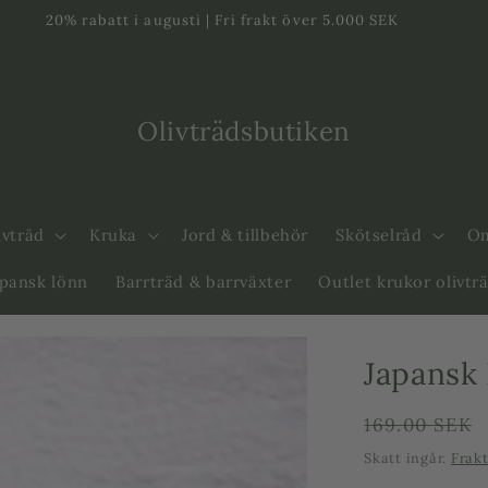
20% rabatt i augusti | Fri frakt över 5.000 SEK
Olivträdsbutiken
ivträd
Kruka
Jord & tillbehör
Skötselråd
Om
apansk lönn
Barrträd & barrväxter
Outlet krukor olivtr
Japansk 
Ordinarie
169.00 SEK
pris
Skatt ingår.
Frak