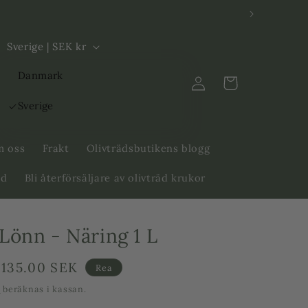
L
Sverige | SEK kr
a
Logga
Danmark
n
Varukorg
in
d
Sverige
/
R
 oss
Frakt
Olivträdsbutikens blogg
e
äd
Bli återförsäljare av olivträd krukor
g
i
Lönn - Näring 1 L
o
n
Försäljningspris
135.00 SEK
Rea
t
beräknas i kassan.