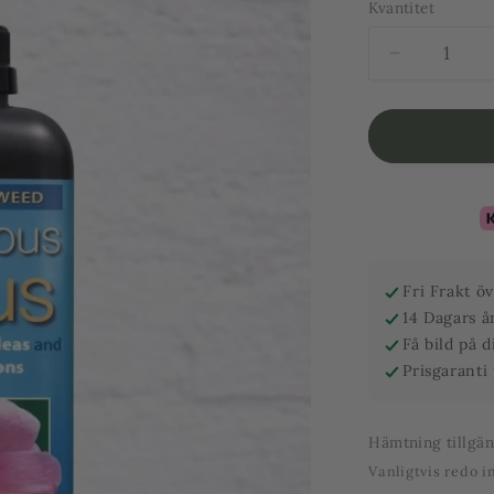
Kvantitet
Minska
kvantitet
för
Japansk
Lönn
-
Näring
1
L
Fri Frakt ö
14 Dagars å
Få bild på 
Prisgaranti
Hämtning tillgä
Vanligtvis redo 