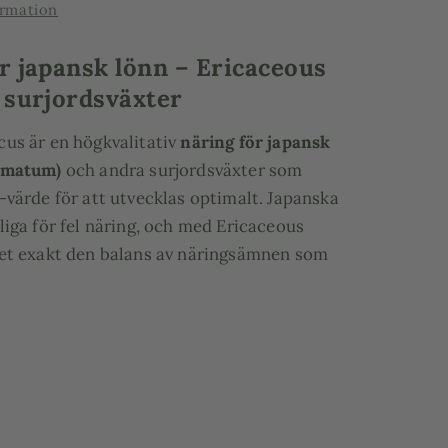
ormation
r japansk lönn – Ericaceous
 surjordsväxter
cus är en högkvalitativ
näring för japansk
almatum)
och andra surjordsväxter som
-värde för att utvecklas optimalt. Japanska
liga för fel näring, och med Ericaceous
det exakt den balans av näringsämnen som
k tillväxt, friska blad och intensiv höstfärg.
 växtnäring är särskilt framtagen för växter
r jord, exempelvis kamelia, azalea,
 gardenia och blåbär – vilket gör den
 som
gödning till japansk lönn i kruka eller