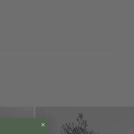
 Ericaceous Focus perfekt
g till japansk lönn
r surjordsväxter med känsliga rötter
ärnbrist och gulnande blad
 tillväxt och starka färger
organiska syror som förbättrar jordens
tag
 extrakt från näringsrika havslevande växter
us hjälper till att både öka och bibehålla
sinnehåll över tid, vilket är avgörande för
om ofta odlas i kruka där jorden snabbt
 & användning