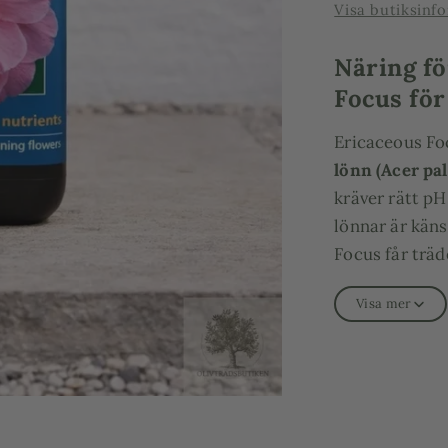
Visa butiksinf
Näring fö
Focus för
Ericaceous Fo
lönn (Acer p
kräver rätt pH
lönnar är käns
Focus får trä
behövs för star
Visa mer
Denna flytande
som trivs i su
rhododendron,
perfekt även
friland
.