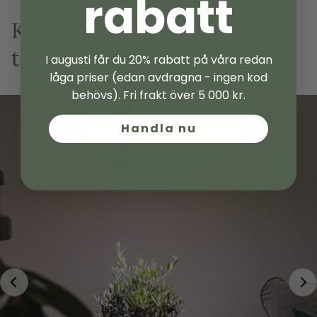
rabatt
Komplettera med rätt
tillbehör
I augusti får du 20% rabatt på våra redan
låga priser (edan avdragna - ingen kod
behövs). Fri frakt över 5 000 kr.
Handla nu