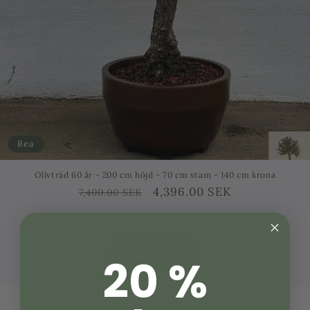
Rea
 140 cm krona
Olivträd 60 år planterat i kruka/vi
spris
EK
Ordinarie
Försäljni
6,396.00 
13,000.00 SEK
pris
Visa alla
20 %