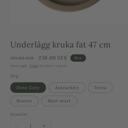
Öppna
mediet
1
i
Underlägg kruka fat 47 cm
modalfönster
Ordinarie
Försäljningspris
236.00 SEK
295.00 SEK
Rea
pris
Skatt ingår.
Frakt
beräknas i kassan.
Färg
Dove Grey
Antrachite
Terra
Bronze
Matt svart
Kvantitet