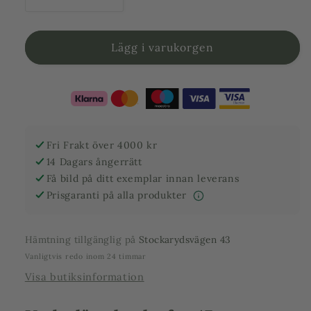
Minska
Öka
kvantitet
kvantitet
för
för
Underlägg
Underlägg
Lägg i varukorgen
kruka
kruka
fat
fat
47
47
cm
cm
Fri Frakt över 4000 kr
14 Dagars ångerrätt
Få bild på ditt exemplar innan leverans
Prisgaranti på alla produkter
Hämtning tillgänglig på
Stockarydsvägen 43
Vanligtvis redo inom 24 timmar
Visa butiksinformation