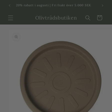
Svenska
Dansk
20% rabatt i augusti | Fri frakt över 5.000 SEK
in
Olivträdsbutiken
Varukorg
 vidare till
roduktinformation