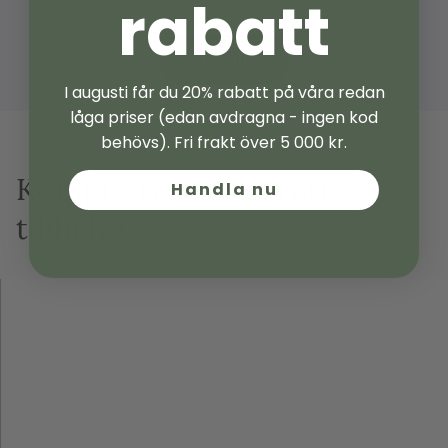
rabatt
Visa alla
I augusti får du 20% rabatt på våra redan
låga priser (edan avdragna - ingen kod
behövs). Fri frakt över 5 000 kr.
Komplettera med rätt
Handla nu
tillbehör