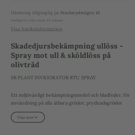
Hämtning tillgänglig på
Stockarydsvägen 43
Vanligtvis redo inom 24 timmar
Visa butiksinformation
Skadedjursbekämpning ullöss -
Spray mot ull & sköldlöss på
olivträd
SB PLANT INVIGORATOR RTU SPRAY
Ett miljövänligt bekämpningsmedel och bladfoder, för
användning på alla ätbara grödor, prydnadsgrödor
som tex olivträd.
Visa mer
Det är utformat för att ge växter full hälsa och kraft.
För just olivträd, framförallt när de står inomhus, är