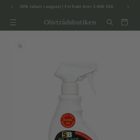
Svenska
Dansk
20% rabatt i augusti | Fri frakt över 5.000 SEK
in
Olivträdsbutiken
Varukorg
 vidare till
roduktinformation