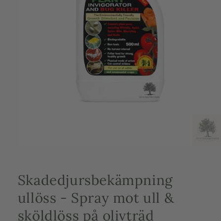
Öppna
mediet
1
i
Skadedjursbekämpning
modalfönster
ullöss - Spray mot ull &
sköldlöss på olivträd