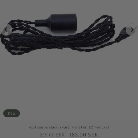
Rea
växtlampa sladd svart, 4 meter, E27-sockel
Ordinarie
Försäljningspris
183.00 SEK
239.00 SEK