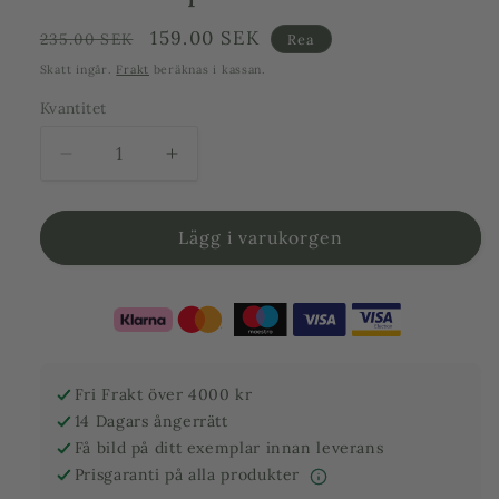
Ordinarie
Försäljningspris
159.00 SEK
235.00 SEK
Rea
pris
Skatt ingår.
Frakt
beräknas i kassan.
Kvantitet
Minska
Öka
kvantitet
kvantitet
för
för
Skadedjursbekämpning
Skadedjursbekämpning
Lägg i varukorgen
ullöss
ullöss
-
-
Spray
Spray
mot
mot
ull
ull
&amp;
&amp;
Fri Frakt över 4000 kr
sköldlöss
sköldlöss
14 Dagars ångerrätt
på
på
Få bild på ditt exemplar innan leverans
olivträd
olivträd
Prisgaranti på alla produkter