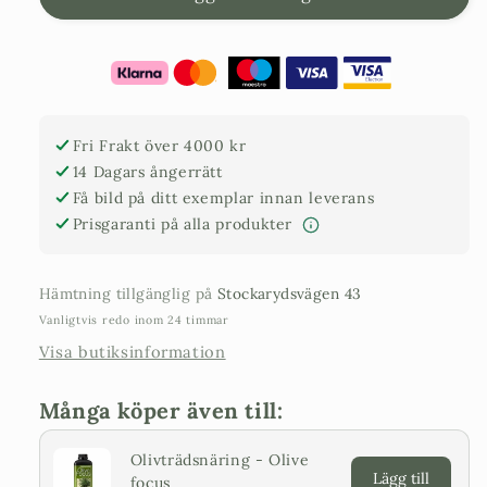
-
-
Olea
Olea
Europaea
Europaea
80
80
år
år
-
-
Fri Frakt över 4000 kr
Large
Large
14 Dagars ångerrätt
Få bild på ditt exemplar innan leverans
Prisgaranti på alla produkter
Hämtning tillgänglig på
Stockarydsvägen 43
Vanligtvis redo inom 24 timmar
Visa butiksinformation
Många köper även till:
Olivträdsnäring - Olive
Lägg till
focus