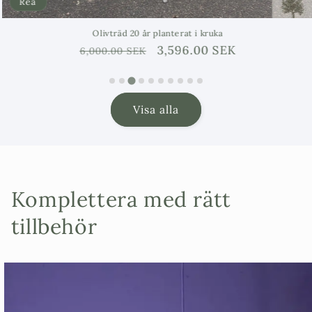
Rea
Olivträd 20 år planterat i kruka
Ordinarie
Försäljningspris
3,596.00 SEK
6,000.00 SEK
pris
Visa alla
Komplettera med rätt
tillbehör