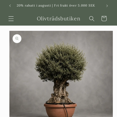
Svenska
Dansk
20% rabatt i augusti | Fri frakt över 5.000 SEK
in
Olivträdsbutiken
Varukorg
 vidare till
roduktinformation