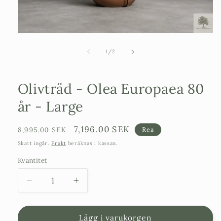
Öppna
mediet
1
av
1
/
2
i
modalfönster
Olivträd - Olea Europaea 80
år - Large
Ordinarie
Försäljningspris
7,196.00 SEK
8,995.00 SEK
Rea
pris
Skatt ingår.
Frakt
beräknas i kassan.
Kvantitet
Minska
Öka
kvantitet
kvantitet
för
för
Olivträd
Olivträd
Lägg i varukorgen