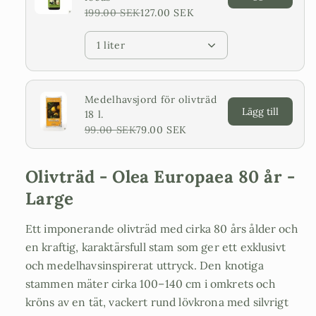
199.00 SEK
127.00 SEK
1 liter
Medelhavsjord för olivträd
Lägg till
18 l.
99.00 SEK
79.00 SEK
Olivträd - Olea Europaea 80 år -
Large
Ett imponerande olivträd med cirka 80 års ålder och
en kraftig, karaktärsfull stam som ger ett exklusivt
och medelhavsinspirerat uttryck. Den knotiga
stammen mäter cirka 100–140 cm i omkrets och
kröns av en tät, vackert rund lövkrona med silvrigt