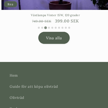
Rea
Växtlampa Vinter 15W, 120 grader
Ordinarie
Försäljningspris
399.00 SEK
749.00 SEK
pris
Visa alla
Hem
Guide för att köpa olivträd
Olivträd