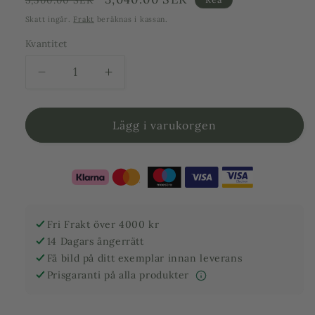
pris
Skatt ingår.
Frakt
beräknas i kassan.
Kvantitet
Minska
Öka
kvantitet
kvantitet
för
för
Barrträd
Barrträd
Lägg i varukorgen
-
-
Pinus
Pinus
Silvestris
Silvestris
Watereri
Watereri
-
-
Buskform
Buskform
Fri Frakt över 4000 kr
1,6
1,6
14 Dagars ångerrätt
m
m
Få bild på ditt exemplar innan leverans
Prisgaranti på alla produkter