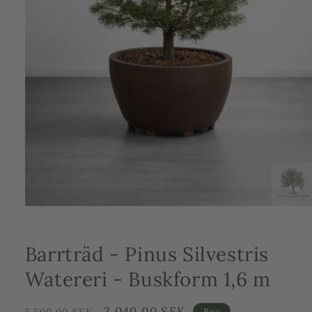
Öppna
mediet
1
i
Barrträd - Pinus Silvestris
modalfönster
Watereri - Buskform 1,6 m
Ordinarie
Försäljningspris
3,040.00 SEK
5,500.00 SEK
Rea