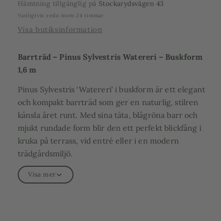
Hämtning tillgänglig på
Stockarydsvägen 43
Vanligtvis redo inom 24 timmar
Visa butiksinformation
Barrträd – Pinus Sylvestris Watereri – Buskform
1,6 m
Pinus Sylvestris ‘Watereri’ i buskform är ett elegant
och kompakt barrträd som ger en naturlig, stilren
känsla året runt. Med sina täta, blågröna barr och
mjukt rundade form blir den ett perfekt blickfång i
kruka på terrass, vid entré eller i en modern
trädgårdsmiljö.
Denna sort är känd för sitt långsamma växtsätt och
Visa mer
sin välformade struktur, vilket gör att den behåller
sitt dekorativa utseende utan omfattande
beskärning. I buskform får den ett fylligt och