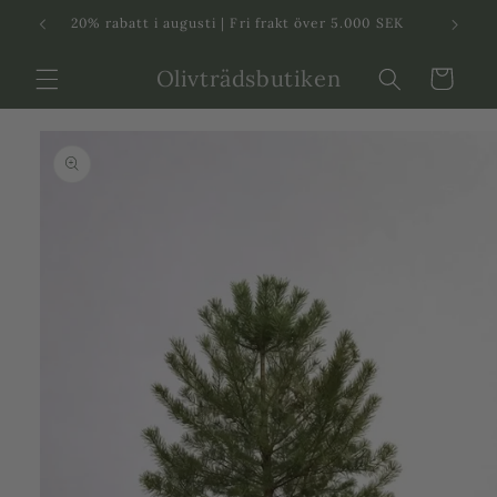
Svenska
Dansk
20% rabatt i augusti | Fri frakt över 5.000 SEK
in
Olivträdsbutiken
Varukorg
 vidare till
roduktinformation