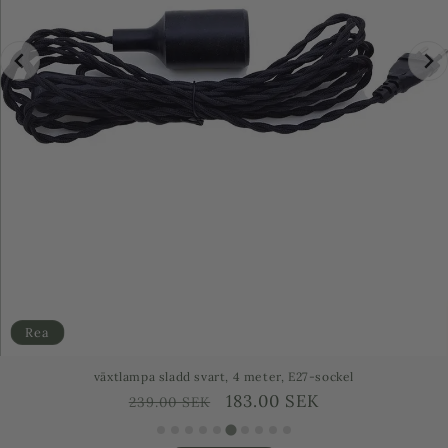
Rea
 4 meter, E27-sockel
Växtarmatur til
örsäljningspris
83.00 SEK
Ordinarie
479.00 SEK
pris