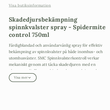
Visa butiksinformation
Skadedjursbekämpning
spinnkvalster spray - Spidermite
control 750ml
Färdigblandad och användarvänlig spray för effektiv
bekämpning av spinnkvalster på både inomhus- och
utomhusväxter. SMC Spinnkvalsterkontroll verkar
mekaniskt genom att täcka skadedjuren med en
ultratunn oljefilm som hindrar deras andning och
hjälper till att stoppa angreppet.
Visa mer
Den färdiga spraylösningen gör behandlingen enkel
och bekväm – spraya direkt på växtens blad, särskilt
på bladens undersidor där spinnkvalster ofta håller
till. Produkten är säker för människor vid användning