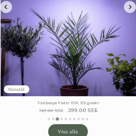
Slutsåld
Växtlampa Vinter 15W, 120 grader
Ordinarie
Försäljningspris
399.00 SEK
749.00 SEK
pris
Visa alla