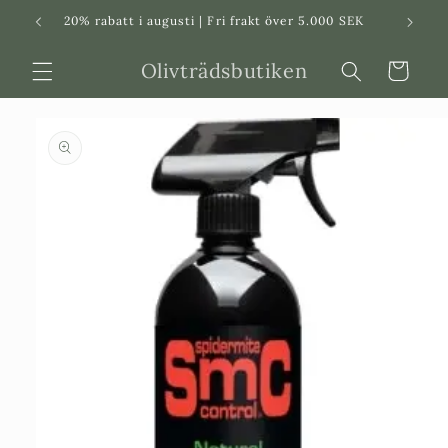
Svenska
Dansk
20% rabatt i augusti | Fri frakt över 5.000 SEK
in
Olivträdsbutiken
Varukorg
 vidare till
roduktinformation