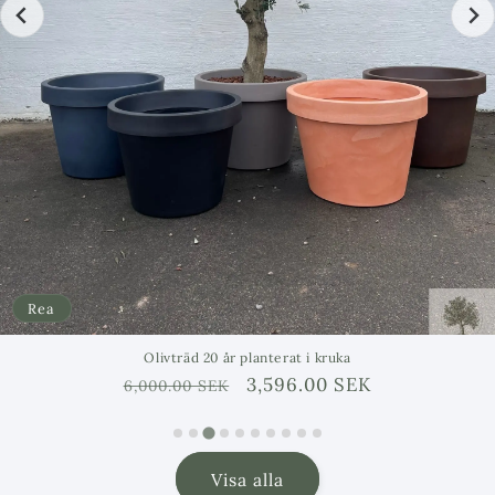
Rea
Olivträd 20 år planterat i kruka
Ordinarie
Försäljningspris
3,596.00 SEK
6,000.00 SEK
pris
Visa alla