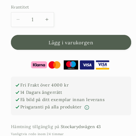
Kvantitet
Minska
Öka
kvantitet
kvantitet
för
för
Skadedjursbekämpning
Skadedjursbekämpning
Lägg i varukorgen
spinnkvalster
spinnkvalster
spray
spray
-
-
Spidermite
Spidermite
control
control
750ml
750ml
Fri Frakt över 4000 kr
14 Dagars ångerrätt
Få bild på ditt exemplar innan leverans
Prisgaranti på alla produkter
Hämtning tillgänglig på
Stockarydsvägen 43
Vanligtvis redo inom 24 timmar