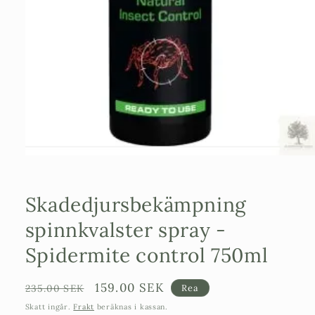
Öppna
mediet
1
i
Skadedjursbekämpning
modalfönster
spinnkvalster spray -
Spidermite control 750ml
Ordinarie
Försäljningspris
159.00 SEK
235.00 SEK
Rea
pris
Skatt ingår.
Frakt
beräknas i kassan.