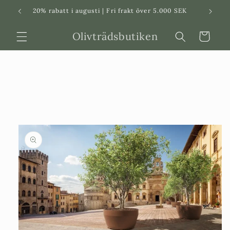
Svenska
Dansk
20% rabatt i augusti | Fri frakt över 5.000 SEK
in
Olivträdsbutiken
Varukorg
 vidare till
roduktinformation