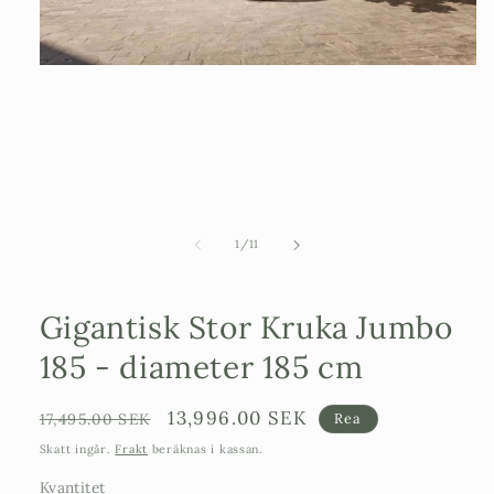
Öppna
mediet
1
i
modalfönster
av
1
/
11
Gigantisk Stor Kruka Jumbo
185 - diameter 185 cm
Ordinarie
Försäljningspris
13,996.00 SEK
17,495.00 SEK
Rea
pris
Skatt ingår.
Frakt
beräknas i kassan.
Kvantitet