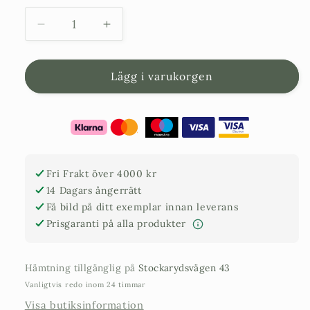
Minska
Öka
kvantitet
kvantitet
för
för
Gigantisk
Gigantisk
Lägg i varukorgen
Stor
Stor
Kruka
Kruka
Jumbo
Jumbo
185
185
-
-
diameter
diameter
Fri Frakt över 4000 kr
185
185
14 Dagars ångerrätt
cm
cm
Få bild på ditt exemplar innan leverans
Prisgaranti på alla produkter
Hämtning tillgänglig på
Stockarydsvägen 43
Vanligtvis redo inom 24 timmar
Visa butiksinformation