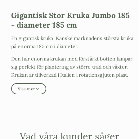
Gigantisk Stor Kruka Jumbo 185
- diameter 185 cm
En gigantisk kruka. Kanske marknadens största kruka
på enorma 185 cm i diameter.
Den här enorma krukan med förstärkt botten lämpar
sig perfekt för plantering av större träd och växter.
Krukan är tillverkad i Italien i rotationsgjuten plast.
Gjord för att tåla att stå ute en hel säsong. Under
Visa mer
krukan finns färdiggjutna ben som gör att den är lätt
att hantera med pallgafflar. Även om den är gjord för
offentlig verksamhet så kommer den passa perfekt in
för hemmabruk också. Den stora krukan är också
vacker att titta på. I färgen brons påminner den om
ett vackert höganäskrus. Vi vågar lova att ni kommer
Vad våra kunder säger