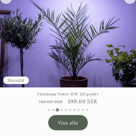
Slutsåld
Växtlampa Vinter 15W, 120 grader
Ordinarie
Försäljningspris
399.00 SEK
749.00 SEK
pris
Visa alla