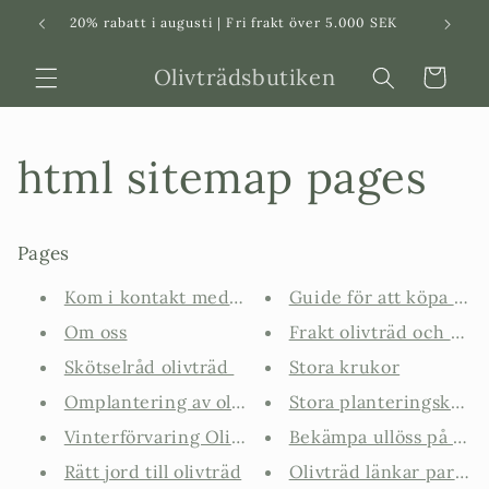
Svenska
Dansk
20% rabatt i augusti | Fri frakt över 5.000 SEK
in
Olivträdsbutiken
Varukorg
html sitemap pages
Pages
Kom i kontakt med oss på olivt...
Guide för att köpa oliv
Om oss
Frakt olivträd och kru
Skötselråd olivträd
Stora krukor
Omplantering av olivträd
Stora planteringskärl o
Vinterförvaring Olivträd
Bekämpa ullöss på olivtr
Rätt jord till olivträd
Olivträd länkar partner 