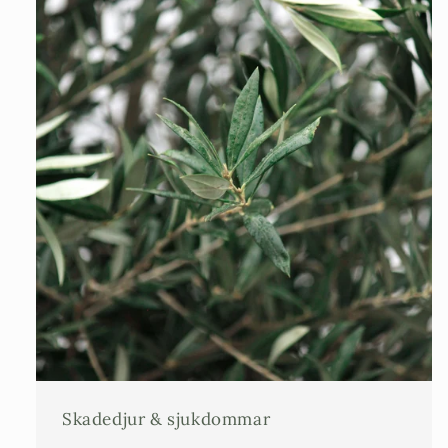
Skadedjur & sjukdommar